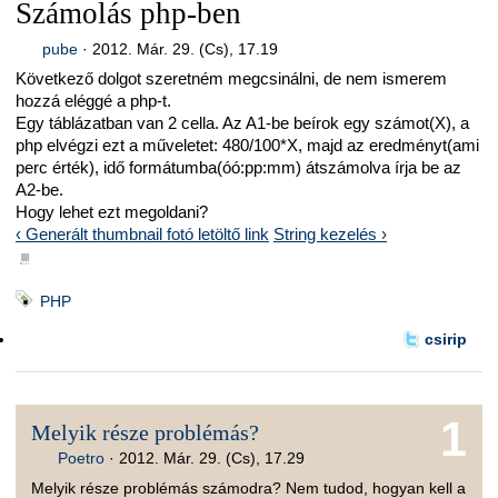
Számolás php-ben
pube
·
2012. Már. 29. (Cs), 17.19
Következő dolgot szeretném megcsinálni, de nem ismerem
hozzá eléggé a php-t.
Egy táblázatban van 2 cella. Az A1-be beírok egy számot(X), a
php elvégzi ezt a műveletet: 480/100*X, majd az eredményt(ami
perc érték), idő formátumba(óó:pp:mm) átszámolva írja be az
A2-be.
Hogy lehet ezt megoldani?
‹ Generált thumbnail fotó letöltő link
String kezelés ›
■
PHP
csirip
1
Melyik része problémás?
Poetro
·
2012. Már. 29. (Cs), 17.29
Melyik része problémás számodra? Nem tudod, hogyan kell a