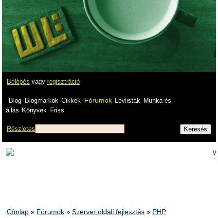
Belépés
vagy
regisztráció
Fórumok
Blog
Blogmarkok
Cikkek
Levlisták
Munka és
állás
Könyvek
Friss
Részletes
Címlap
»
Fórumok
»
Szerver oldali fejlesztés
»
PHP