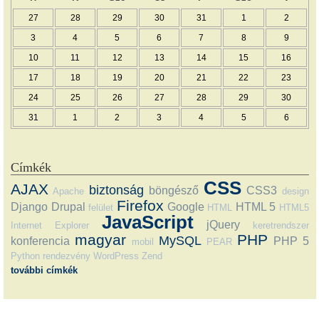
27
28
29
30
31
1
2
3
4
5
6
7
8
9
10
11
12
13
14
15
16
17
18
19
20
21
22
23
24
25
26
27
28
29
30
31
1
2
3
4
5
6
Címkék
CSS
AJAX
biztonság
böngésző
CSS3
Apache
design
Firefox
Django
Drupal
Google
HTML 5
felület
HTML
HTML5
JavaScript
jQuery
Internet Explorer
keretrendszer
magyar
PHP
MySQL
konferencia
PHP 5
mobil
PEAR
Python
rendezvény
WordPress
Zend
további címkék