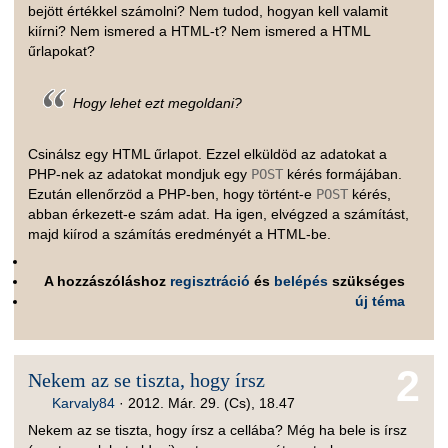
bejött értékkel számolni? Nem tudod, hogyan kell valamit
kiírni? Nem ismered a HTML-t? Nem ismered a HTML
űrlapokat?
Hogy lehet ezt megoldani?
Csinálsz egy HTML űrlapot. Ezzel elküldöd az adatokat a
PHP-nek az adatokat mondjuk egy
POST
kérés formájában.
Ezután ellenőrzöd a PHP-ben, hogy történt-e
POST
kérés,
abban érkezett-e szám adat. Ha igen, elvégzed a számítást,
majd kiírod a számítás eredményét a HTML-be.
A hozzászóláshoz
regisztráció
és
belépés
szükséges
új téma
2
Nekem az se tiszta, hogy írsz
Karvaly84
·
2012. Már. 29. (Cs), 18.47
Nekem az se tiszta, hogy írsz a cellába? Még ha bele is írsz