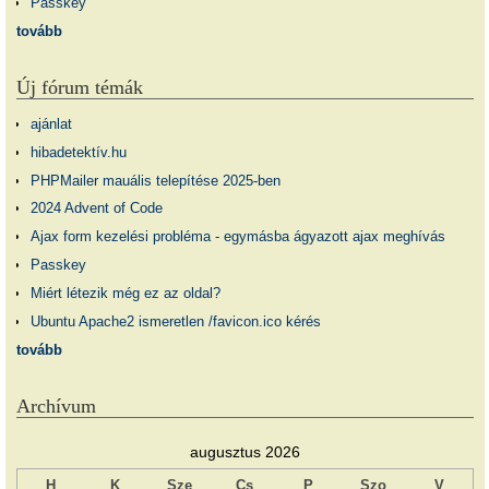
Passkey
tovább
Új fórum témák
ajánlat
hibadetektív.hu
PHPMailer mauális telepítése 2025-ben
2024 Advent of Code
Ajax form kezelési probléma - egymásba ágyazott ajax meghívás
Passkey
Miért létezik még ez az oldal?
Ubuntu Apache2 ismeretlen /favicon.ico kérés
tovább
Archívum
augusztus 2026
H
K
Sze
Cs
P
Szo
V