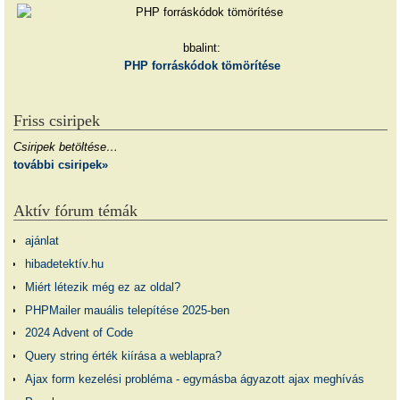
bbalint:
PHP forráskódok tömörítése
Friss csiripek
Csiripek betöltése…
további csiripek»
Aktív fórum témák
ajánlat
hibadetektív.hu
Miért létezik még ez az oldal?
PHPMailer mauális telepítése 2025-ben
2024 Advent of Code
Query string érték kiírása a weblapra?
Ajax form kezelési probléma - egymásba ágyazott ajax meghívás