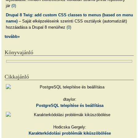
jár
(0)
Drupal 8 Twig: add custom CSS classes to menus (based on menu
name)
– Saját elképzeléseink szerinti CSS osztályok (automatizált)
hozzáadása a Drupal 8 menüihez
(0)
tovább»
Könyvajánló
Cikkajánló
dtaylor:
PostgreSQL telepítése és beállítása
Hodicska Gergely:
Karakterkódolási problémák kiküszöbölése