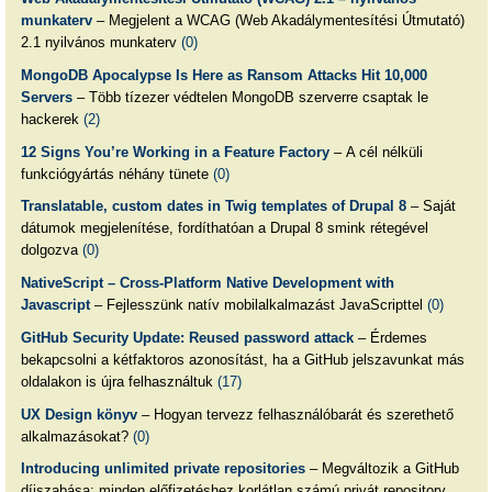
munkaterv
– Megjelent a WCAG (Web Akadálymentesítési Útmutató)
2.1 nyilvános munkaterv
(0)
MongoDB Apocalypse Is Here as Ransom Attacks Hit 10,000
Servers
– Több tízezer védtelen MongoDB szerverre csaptak le
hackerek
(2)
12 Signs You’re Working in a Feature Factory
– A cél nélküli
funkciógyártás néhány tünete
(0)
Translatable, custom dates in Twig templates of Drupal 8
– Saját
dátumok megjelenítése, fordíthatóan a Drupal 8 smink rétegével
dolgozva
(0)
NativeScript – Cross-Platform Native Development with
Javascript
– Fejlesszünk natív mobilalkalmazást JavaScripttel
(0)
GitHub Security Update: Reused password attack
– Érdemes
bekapcsolni a kétfaktoros azonosítást, ha a GitHub jelszavunkat más
oldalakon is újra felhasználtuk
(17)
UX Design könyv
– Hogyan tervezz felhasználóbarát és szerethető
alkalmazásokat?
(0)
Introducing unlimited private repositories
– Megváltozik a GitHub
díjszabása: minden előfizetéshez korlátlan számú privát repository