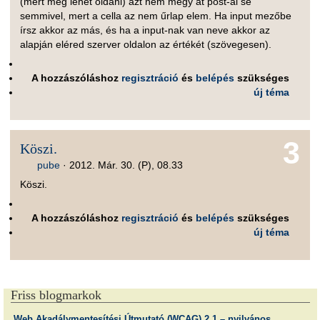
(mert meg lehet oldani) azt nem megy át post-al se
semmivel, mert a cella az nem űrlap elem. Ha input mezőbe
írsz akkor az más, és ha a input-nak van neve akkor az
alapján eléred szerver oldalon az értékét (szövegesen).
A hozzászóláshoz
regisztráció
és
belépés
szükséges
új téma
3
Köszi.
pube
·
2012. Már. 30. (P), 08.33
Köszi.
A hozzászóláshoz
regisztráció
és
belépés
szükséges
új téma
Friss blogmarkok
Web Akadálymentesítési Útmutató (WCAG) 2.1 – nyilvános