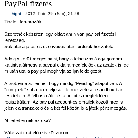
PayPal fizetés
hight
·
2012. Feb. 29. (Sze), 21.28
Tisztelt fórumozók,
Szeretnék készíteni egy oldalt amin van pay pal fizetési
lehetőség.
Sok utána járás és szenvedés után fordulok hozzátok.
Addig sikerült megcsinálni, hogy a felhasználó egy gombra
kattintva átmegy a paypal oldalra megfelelőek az adatok is, de
miután utal a pay pal meghívja az ipn feldolgozót.
A probléma az lenne , hogy mindig "Pending" állapot van. A
"complete" soha nem teljesül. Természetesen sandbox-ban
teszteltem. A felhasználót és a boltot is megfelelően
regisztráltam. Az pay pal account-os emailek között meg is
jelenik a tranzakció és a két fél között is a játék pénzmozgás.
Mi lehet ennek az oka?
Válaszaitokat előre is köszönöm.