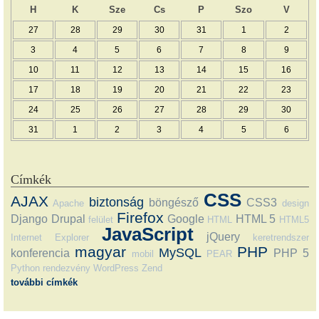
H
K
Sze
Cs
P
Szo
V
27
28
29
30
31
1
2
3
4
5
6
7
8
9
10
11
12
13
14
15
16
17
18
19
20
21
22
23
24
25
26
27
28
29
30
31
1
2
3
4
5
6
Címkék
CSS
AJAX
biztonság
böngésző
CSS3
Apache
design
Firefox
Django
Drupal
Google
HTML 5
felület
HTML
HTML5
JavaScript
jQuery
Internet Explorer
keretrendszer
magyar
PHP
MySQL
konferencia
PHP 5
mobil
PEAR
Python
rendezvény
WordPress
Zend
további címkék