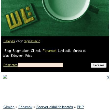
Belépés
vagy
regisztráció
Fórumok
Blog
Blogmarkok
Cikkek
Levlisták
Munka és
állás
Könyvek
Friss
Részletes
Címlap
»
Fórumok
»
Szerver oldali fejlesztés
»
PHP