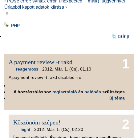
‹ Parse error: syntax error, unexpected '.' mail() fuggvénnyel
Űrlapból kapott adatok kiírása ›
■
PHP
csirip
1
A payment review -t rakd
reagenross
·
2012. Már. 1. (Cs), 01.10
A payment review -t rakd disabled -re.
A hozzászóláshoz
regisztráció
és
belépés
szükséges
új téma
2
Köszönöm szépen!
hight
·
2012. Már. 1. (Cs), 02.20
Így most működik! Éreztem , hogy valamit a sandboxos