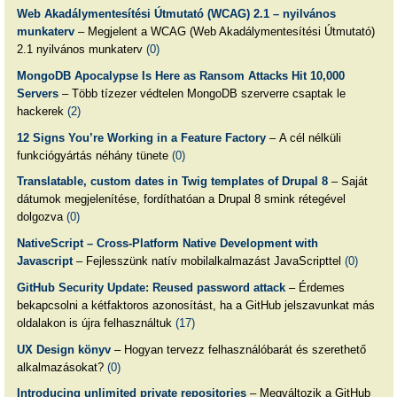
Web Akadálymentesítési Útmutató (WCAG) 2.1 – nyilvános
munkaterv
– Megjelent a WCAG (Web Akadálymentesítési Útmutató)
2.1 nyilvános munkaterv
(0)
MongoDB Apocalypse Is Here as Ransom Attacks Hit 10,000
Servers
– Több tízezer védtelen MongoDB szerverre csaptak le
hackerek
(2)
12 Signs You’re Working in a Feature Factory
– A cél nélküli
funkciógyártás néhány tünete
(0)
Translatable, custom dates in Twig templates of Drupal 8
– Saját
dátumok megjelenítése, fordíthatóan a Drupal 8 smink rétegével
dolgozva
(0)
NativeScript – Cross-Platform Native Development with
Javascript
– Fejlesszünk natív mobilalkalmazást JavaScripttel
(0)
GitHub Security Update: Reused password attack
– Érdemes
bekapcsolni a kétfaktoros azonosítást, ha a GitHub jelszavunkat más
oldalakon is újra felhasználtuk
(17)
UX Design könyv
– Hogyan tervezz felhasználóbarát és szerethető
alkalmazásokat?
(0)
Introducing unlimited private repositories
– Megváltozik a GitHub