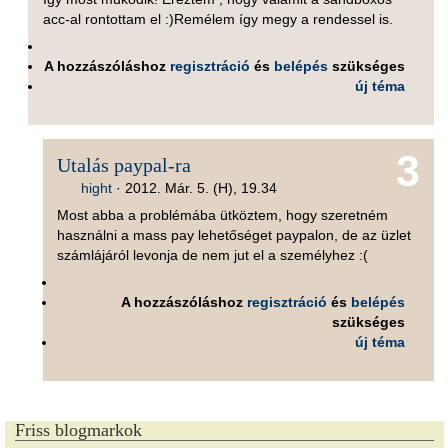
acc-al rontottam el :)Remélem így megy a rendessel is.
A hozzászóláshoz
regisztráció
és
belépés
szükséges
új téma
3
Utalás paypal-ra
hight
·
2012. Már. 5. (H), 19.34
Most abba a problémába ütköztem, hogy szeretném
használni a mass pay lehetőséget paypalon, de az üzlet
számlájáról levonja de nem jut el a személyhez :(
A hozzászóláshoz
regisztráció
és
belépés
szükséges
új téma
Friss blogmarkok