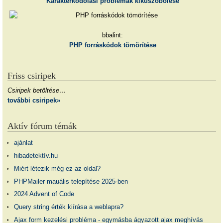
Karakterkódolási problémák kiküszöbölése
bbalint:
PHP forráskódok tömörítése
Friss csiripek
Csiripek betöltése…
további csiripek»
Aktív fórum témák
ajánlat
hibadetektív.hu
Miért létezik még ez az oldal?
PHPMailer mauális telepítése 2025-ben
2024 Advent of Code
Query string érték kiírása a weblapra?
Ajax form kezelési probléma - egymásba ágyazott ajax meghívás