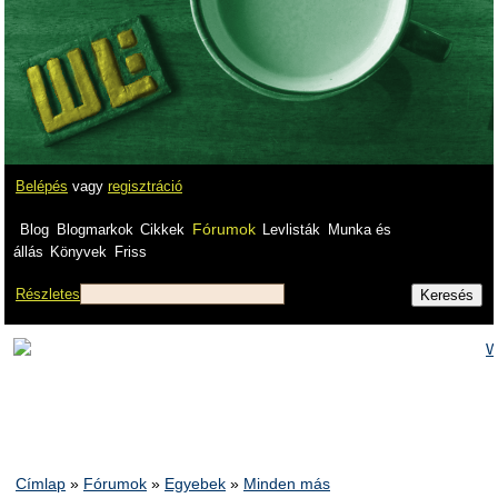
Belépés
vagy
regisztráció
Fórumok
Blog
Blogmarkok
Cikkek
Levlisták
Munka és
állás
Könyvek
Friss
Részletes
Címlap
»
Fórumok
»
Egyebek
»
Minden más