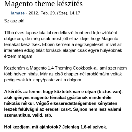
Magento theme készítés
lamase
·
2012. Feb. 29. (Sze), 14.17
Sziasztok!
Több éves tapasztalattal rendelkező front-end fejlesztőként
dolgozom, de még csak most jött el az ideje, hogy Magento
témákat készítsek. Ebben kérném a segítségeteket, mivel az
interneten eddig talált források alapján csak egyre hülyébbnek
érzem magam.
Kezdeném a Magento 1.4 Theming Cookbook-al
, ami szerintem
több helyen hibás. Már az első chapter-nél problémáim voltak
pedig csak kb. copy/paste volt a dolgom.
A kérdés az lenne, hogy köztetek van e olyan (biztos van),
akik igényes magento témákat gyártanak mindenféle
hákolás nélkül. Végső elkeseredettségemben kénytelen
leszek felülvágni az eredeti css-t. Sajnos nem lesz valami
szemantikus, valid, stb.
Hol kezdjem, mit ajánlotok? Jelenleg 1.6-al szívok.