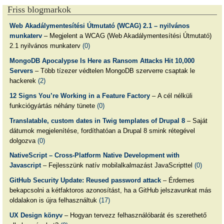
Friss blogmarkok
Web Akadálymentesítési Útmutató (WCAG) 2.1 – nyilvános
munkaterv
– Megjelent a WCAG (Web Akadálymentesítési Útmutató)
2.1 nyilvános munkaterv
(0)
MongoDB Apocalypse Is Here as Ransom Attacks Hit 10,000
Servers
– Több tízezer védtelen MongoDB szerverre csaptak le
hackerek
(2)
12 Signs You’re Working in a Feature Factory
– A cél nélküli
funkciógyártás néhány tünete
(0)
Translatable, custom dates in Twig templates of Drupal 8
– Saját
dátumok megjelenítése, fordíthatóan a Drupal 8 smink rétegével
dolgozva
(0)
NativeScript – Cross-Platform Native Development with
Javascript
– Fejlesszünk natív mobilalkalmazást JavaScripttel
(0)
GitHub Security Update: Reused password attack
– Érdemes
bekapcsolni a kétfaktoros azonosítást, ha a GitHub jelszavunkat más
oldalakon is újra felhasználtuk
(17)
UX Design könyv
– Hogyan tervezz felhasználóbarát és szerethető