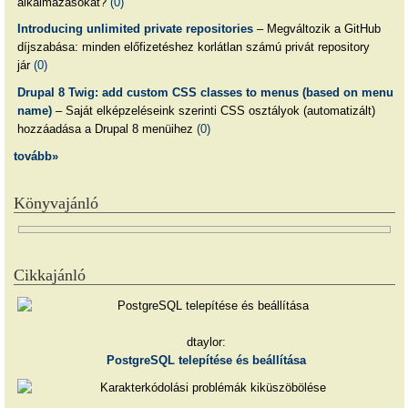
alkalmazásokat?
(0)
Introducing unlimited private repositories
– Megváltozik a GitHub
díjszabása: minden előfizetéshez korlátlan számú privát repository
jár
(0)
Drupal 8 Twig: add custom CSS classes to menus (based on menu
name)
– Saját elképzeléseink szerinti CSS osztályok (automatizált)
hozzáadása a Drupal 8 menüihez
(0)
tovább»
Könyvajánló
Cikkajánló
dtaylor:
PostgreSQL telepítése és beállítása