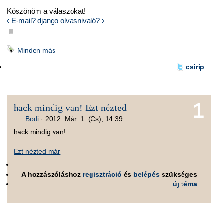
Köszönöm a válaszokat!
‹ E-mail?
django olvasnivaló? ›
■
Minden más
csirip
1
hack mindig van! Ezt nézted
Bodi
·
2012. Már. 1. (Cs), 14.39
hack mindig van!
Ezt nézted már
A hozzászóláshoz
regisztráció
és
belépés
szükséges
új téma