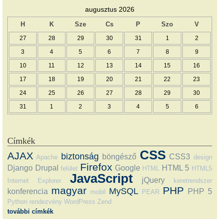
augusztus 2026
H
K
Sze
Cs
P
Szo
V
27
28
29
30
31
1
2
3
4
5
6
7
8
9
10
11
12
13
14
15
16
17
18
19
20
21
22
23
24
25
26
27
28
29
30
31
1
2
3
4
5
6
Címkék
CSS
AJAX
biztonság
böngésző
CSS3
Apache
design
Firefox
Django
Drupal
Google
HTML 5
felület
HTML
HTML5
JavaScript
jQuery
Internet Explorer
keretrendszer
magyar
PHP
MySQL
konferencia
PHP 5
mobil
PEAR
Python
rendezvény
WordPress
Zend
további címkék