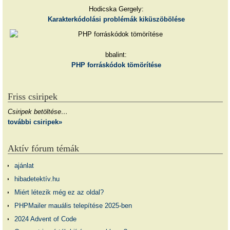
Hodicska Gergely:
Karakterkódolási problémák kiküszöbölése
bbalint:
PHP forráskódok tömörítése
Friss csiripek
Csiripek betöltése…
további csiripek»
Aktív fórum témák
ajánlat
hibadetektív.hu
Miért létezik még ez az oldal?
PHPMailer mauális telepítése 2025-ben
2024 Advent of Code