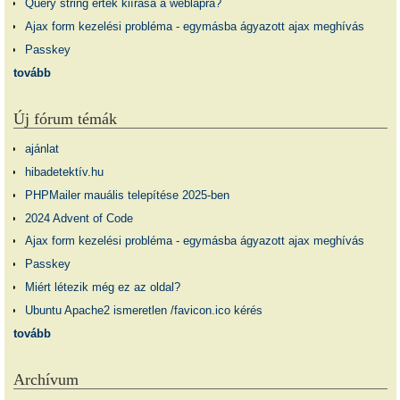
Query string érték kiírása a weblapra?
Ajax form kezelési probléma - egymásba ágyazott ajax meghívás
Passkey
tovább
Új fórum témák
ajánlat
hibadetektív.hu
PHPMailer mauális telepítése 2025-ben
2024 Advent of Code
Ajax form kezelési probléma - egymásba ágyazott ajax meghívás
Passkey
Miért létezik még ez az oldal?
Ubuntu Apache2 ismeretlen /favicon.ico kérés
tovább
Archívum