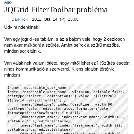
Ajax
JQGrid FilterToolbar probléma
DarkHcK
·
2011. Okt. 14. (P), 13.08
Üdv mindenkinek!
Van egy jqgrid -es táblám, s az a bajom vele, hogy 2 oszlopon
nem akar működni a szűrés. Amint beírok a szűrű mezőbe,
minden sor eltűnik.
Van valakinek valami ötlete, hogy mitől lehet ez? (Szűrés esetén
nincs kommunikáció a szerverrel. Kliens oldalon történik
minden)
{name:'responsible_user_name',
index:'responsible_user_name', width:80, editable:false,
edittype:'select', editoptions: { value: '{/literal}
{$jqgrid_user}{literal}' } },
{name:'deadline', index:'deadline', width:90,
sorttype:'date', editable:false, formatter:'date',
formatoptions:{newformat:'Y-m-d'}},
{name:'event_name', index:'event_name', width:100,
sortable:true, editable:false},
{name:'task_name', index:'task_name,', width:100,
sortable:true, editable:false},
{name:'task_ready', index:'task_ready', width:40,