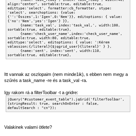
align:"center", sortable:true, editable:true,
edittype:'select', formatter:cb_formatter, stype:
'select', searchoptions: {value:
{'':'Összes',1:'Igen',0:'Nem'}}, editoptions: { value:
{'no':'Nem','yes':'Igen'} }},
{name:'task_val', index:'task_val,', width:100,
sortable:true, editable:true},
{name:'check_user_name',index:'check_user_name',
sortable:true, width:80, editable:true,
edittype:'select', editoptions: { value: ':Kérem
válasszon;{/literal}{$jqgrid_user}{literal}' } },
{name:'sent', index:'sent', width:110,
sortable:true, editable:true},
Itt vannak az oszlopaim (nem minde1ik), s ebben nem megy a
szűrés a task_name -re és a task_val -ra.
Igy rakom rá a filterToolbar -t a gridre:
jQuery("#customer_event_table").jqGrid('filterToolbar',
{stringResult: true, searchOnEnter : false,
defaultSearch : "cn"});
Valakinek valami ötlete?