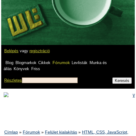
Belépés
vagy
regisztráció
Fórumok
Blog
Blogmarkok
Cikkek
Levlisták
Munka és
állás
Könyvek
Friss
Részletes
Címlap
»
Fórumok
»
Felület kialakítás
»
HTML, CSS, JavaScript,