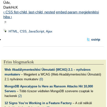
Üdv,
DarkHcK
‹ CSS fist-child, last-child, nested
embed,param megjelenitési
hiba ›
■
HTML, CSS, JavaScript, Ajax
csirip
Friss blogmarkok
Web Akadálymentesítési Útmutató (WCAG) 2.1 – nyilvános
munkaterv
– Megjelent a WCAG (Web Akadálymentesítési Útmutató)
2.1 nyilvános munkaterv
(0)
MongoDB Apocalypse Is Here as Ransom Attacks Hit 10,000
Servers
– Több tízezer védtelen MongoDB szerverre csaptak le
hackerek
(2)
12 Signs You’re Working in a Feature Factory
– A cél nélküli