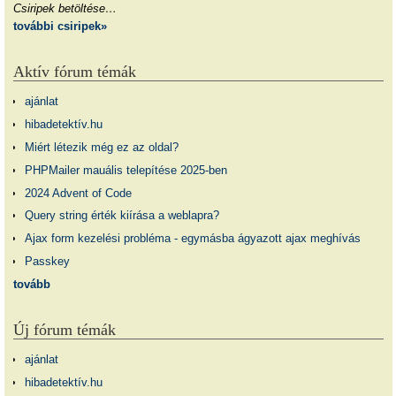
Csiripek betöltése…
további csiripek»
Aktív fórum témák
ajánlat
hibadetektív.hu
Miért létezik még ez az oldal?
PHPMailer mauális telepítése 2025-ben
2024 Advent of Code
Query string érték kiírása a weblapra?
Ajax form kezelési probléma - egymásba ágyazott ajax meghívás
Passkey
tovább
Új fórum témák
ajánlat
hibadetektív.hu