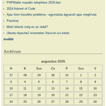
PHPMailer mauális telepítése 2025-ben
2024 Advent of Code
Ajax form kezelési probléma - egymásba ágyazott ajax meghívás
Passkey
Miért létezik még ez az oldal?
Ubuntu Apache2 ismeretlen /favicon.ico kérés
tovább
Archívum
augusztus 2026
H
K
Sze
Cs
P
Szo
V
27
28
29
30
31
1
2
3
4
5
6
7
8
9
10
11
12
13
14
15
16
17
18
19
20
21
22
23
24
25
26
27
28
29
30