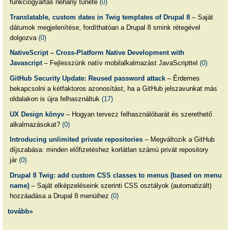
funkciógyártás néhány tünete
(0)
Translatable, custom dates in Twig templates of Drupal 8
– Saját
dátumok megjelenítése, fordíthatóan a Drupal 8 smink rétegével
dolgozva
(0)
NativeScript – Cross-Platform Native Development with
Javascript
– Fejlesszünk natív mobilalkalmazást JavaScripttel
(0)
GitHub Security Update: Reused password attack
– Érdemes
bekapcsolni a kétfaktoros azonosítást, ha a GitHub jelszavunkat más
oldalakon is újra felhasználtuk
(17)
UX Design könyv
– Hogyan tervezz felhasználóbarát és szerethető
alkalmazásokat?
(0)
Introducing unlimited private repositories
– Megváltozik a GitHub
díjszabása: minden előfizetéshez korlátlan számú privát repository
jár
(0)
Drupal 8 Twig: add custom CSS classes to menus (based on menu
name)
– Saját elképzeléseink szerinti CSS osztályok (automatizált)
hozzáadása a Drupal 8 menüihez
(0)
tovább»