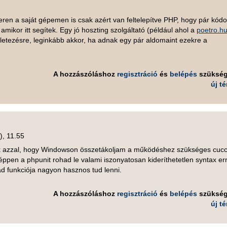
eren a saját gépemen is csak azért van feltelepítve PHP, hogy pár kódot
amikor itt segítek. Egy jó hoszting szolgáltató (például ahol a
poetro.h
rletezésre, leginkább akkor, ha adnak egy pár aldomaint ezekre a
A hozzászóláshoz
regisztráció
és
belépés
szüksé
új t
), 11.55
 azzal, hogy Windowson összetákoljam a működéshez szükséges cucc
éppen a phpunit rohad le valami iszonyatosan kideríthetetlen syntax er
d funkciója nagyon hasznos tud lenni.
A hozzászóláshoz
regisztráció
és
belépés
szüksé
új t