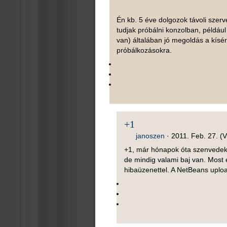
Én kb. 5 éve dolgozok távoli szerv
tudjak próbálni konzolban, például 
van) általában jó megoldás a kísé
próbálkozásokra.
+1
janoszen
·
2011. Feb. 27. (V
+1, már hónapok óta szenvedek
de mindig valami baj van. Most 
hibaüzenettel. A NetBeans uploa