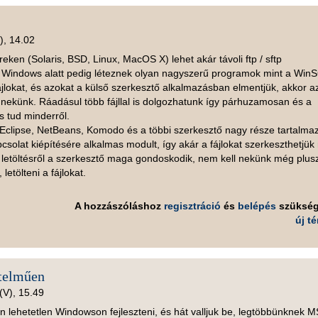
), 14.02
eken (Solaris, BSD, Linux, MacOS X) lehet akár távoli ftp / sftp
. Windows alatt pedig léteznek olyan nagyszerű programok mint a Win
ájlokat, és azokat a külső szerkesztő alkalmazásban elmentjük, akkor az
 nekünk. Ráadásul több fájllal is dolgozhatunk így párhuzamosan és a
 tud minderről.
Eclipse, NetBeans, Komodo és a többi szerkesztő nagy része tartalma
olat kiépítésére alkalmas modult, így akár a fájlokat szerkeszthetjük
 és letöltésről a szerkesztő maga gondoskodik, nem kell nekünk még plus
letölteni a fájlokat.
A hozzászóláshoz
regisztráció
és
belépés
szüksé
új t
rtelműen
(V), 15.49
n lehetetlen Windowson fejleszteni, és hát valljuk be, legtöbbünknek 