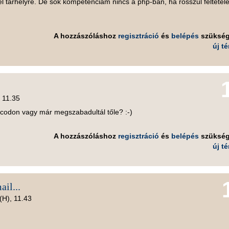
l tárhelyre. De sok kompetenciám nincs a php-ban, ha rosszul feltétel
A hozzászóláshoz
regisztráció
és
belépés
szüksé
új t
, 11.35
lcodon vagy már megszabadultál tőle? :-)
A hozzászóláshoz
regisztráció
és
belépés
szüksé
új t
il...
(H), 11.43