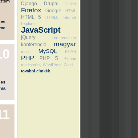
eztem
Django
Drupal
felület
Firefox
Google
HTML
HTML 5
HTML5
Internet
ges
Explorer
éma
JavaScript
jQuery
keretrendszer
magyar
konferencia
10
MySQL
mobil
PEAR
PHP
PHP 5
Python
rendezvény
WordPress
Zend
további címkék
ges
éma
11