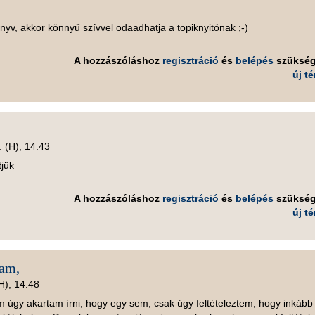
nyv, akkor könnyű szívvel odaadhatja a topiknyitónak ;-)
A hozzászóláshoz
regisztráció
és
belépés
szüksé
új t
. (H), 14.43
tjük
A hozzászóláshoz
regisztráció
és
belépés
szüksé
új t
gam,
H), 14.48
 úgy akartam írni, hogy egy sem, csak úgy feltételeztem, hogy inkább