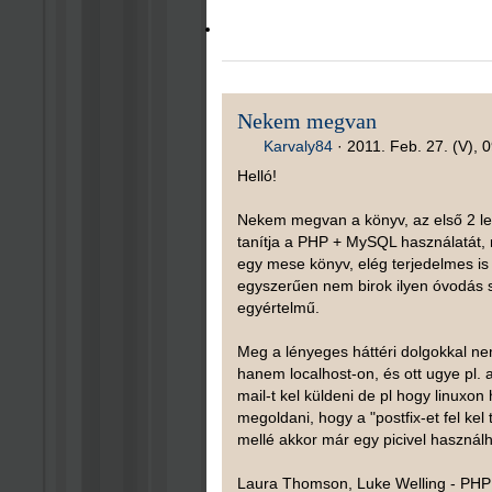
Nekem megvan
Karvaly84
·
2011. Feb. 27. (V), 
Helló!
Nekem megvan a könyv, az első 2 le
tanítja a PHP + MySQL használatát, 
egy mese könyv, elég terjedelmes is
egyszerűen nem birok ilyen óvodás s
egyértelmű.
Meg a lényeges háttéri dolgokkal nem
hanem localhost-on, és ott ugye pl.
mail-t kel küldeni de pl hogy linuxo
megoldani, hogy a "postfix-et fel kel
mellé akkor már egy picivel használ
Laura Thomson, Luke Welling - PHP 