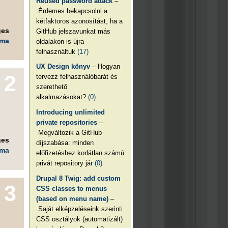
Reused password attack
–
Érdemes bekapcsolni a
kétfaktoros azonosítást, ha a
ges
GitHub jelszavunkat más
éma
oldalakon is újra
felhasználtuk
(17)
UX Design könyv
– Hogyan
2
tervezz felhasználóbarát és
szerethető
alkalmazásokat?
(0)
Introducing unlimited
private repositories
–
Megváltozik a GitHub
ges
díjszabása: minden
éma
előfizetéshez korlátlan számú
privát repository jár
(0)
Drupal 8 Twig: add custom
3
CSS classes to menus
(based on menu name)
–
Saját elképzeléseink szerinti
CSS osztályok (automatizált)