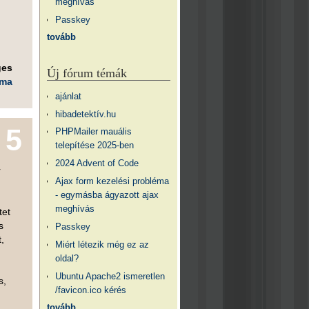
meghívás
Passkey
tovább
ges
Új fórum témák
éma
ajánlat
hibadetektív.hu
5
PHPMailer mauális
telepítése 2025-ben
2024 Advent of Code
r
Ajax form kezelési probléma
- egymásba ágyazott ajax
meghívás
tet
s
Passkey
,
Miért létezik még ez az
oldal?
Ubuntu Apache2 ismeretlen
s,
/favicon.ico kérés
tovább