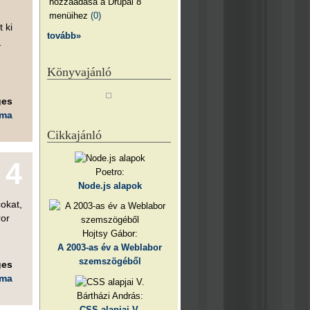
hozzáadása a Drupal 8
menüihez
(0)
 ki
tovább»
u
Könyvajánló
ges
éma
Cikkajánló
4
Poetro:
Node.js alapok
okat,
ror
Hojtsy Gábor:
A 2003-as év a Weblabor
szemszögéből
ges
éma
Bártházi András:
CSS alapjai V.