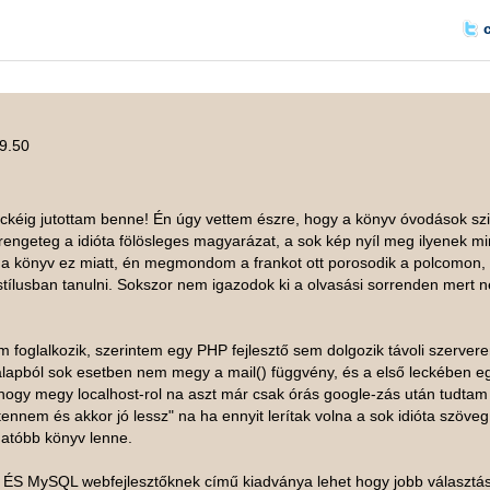
09.50
ckéig jutottam benne! Én úgy vettem észre, hogy a könyv óvodások szi
rengeteg a idióta fölösleges magyarázat, a sok kép nyíl meg ilyenek mi
 a könyv ez miatt, én megmondom a frankot ott porosodik a polcomon,
tílusban tanulni. Sokszor nem igazodok ki a olvasási sorrenden mert 
 foglalkozik, szerintem egy PHP fejlesztő sem dolgozik távoli szerver
 alapból sok esetben nem megy a mail() függvény, és a első leckében e
n hogy megy localhost-rol na aszt már csak órás google-zás után tudtam
 tennem és akkor jó lessz" na ha ennyit lerítak volna a sok idióta szöveg
hatóbb könyv lenne.
ÉS MySQL webfejlesztőknek című kiadványa lehet hogy jobb választá