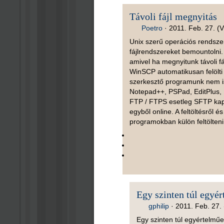
Távoli fájl megnyitás
Poetro
·
2011. Feb. 27. (V
Unix szerű operációs rendszer
fájlrendszereket bemountolni
amivel ha megnyitunk távoli f
WinSCP automatikusan felölti
szerkesztő programunk nem is
Notepad++, PSPad, EditPlus, 
FTP / FTPS esetleg SFTP kapcs
egyből online. A feltöltésről
programokban külön feltölteni, 
Egy szinten túl egyé
gphilip
·
2011. Feb. 27. 
Egy szinten túl egyértelműe