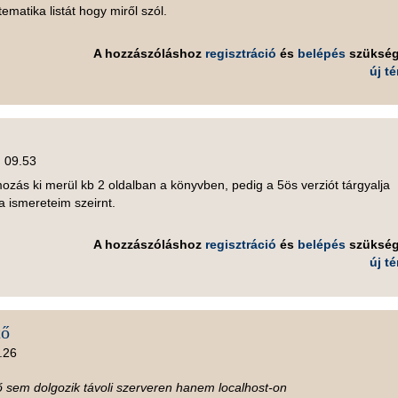
matika listát hogy miről szól.
A hozzászóláshoz
regisztráció
és
belépés
szüksé
új t
, 09.53
ozás ki merül kb 2 oldalban a könyvben, pedig a 5ös verziót tárgyalja
a ismereteim szeirnt.
A hozzászóláshoz
regisztráció
és
belépés
szüksé
új t
tő
1.26
ő sem dolgozik távoli szerveren hanem localhost-on