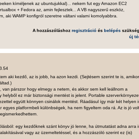
eeken kíméljenek az ubuntujukkal)... nekem fut egy Amazon EC2
rtualbox + Fedora az, amin fejlesztek... A VB nagyszerű eszköz,
, aki WAMP konfigról szeretne váltani valami komolyabbra.
A hozzászóláshoz
regisztráció
és
belépés
szüksé
új t
13.54
em aki kezdő, az is jobb, ha azon kezdi. (Sejtésem szerint te is, amiko
ltad.)
 van párszor hogy elmegy a netem, és akkor sem kell leállnom a
y helyből ez már biztonsági mentést is jelent. Portable szerverkörnyeze
yezettel együtt könnyen csinálok mentést. Ráadásul így már két helyen i
 egyes platformbeli különbségek, ha nem figyeltem oda rá. Az is jó volt
 megismerkedhettem.
lásból: egy kezdőknek szánt könyv jó lenne, ha útmutatást adna arra i
alakításával vagy az üzemeltetéssel, és a hozzászóló szerint ez (is)