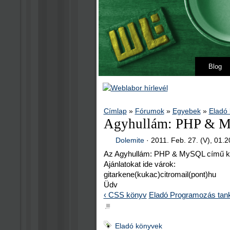
Blog
Címlap
»
Fórumok
»
Egyebek
»
Eladó
Agyhullám: PHP & 
Dolemite
·
2011. Feb. 27. (V), 01.2
Az Agyhullám: PHP & MySQL című kö
Ajánlatokat ide várok:
gitarkene(kukac)citromail(pont)hu
Üdv
‹ CSS könyv
Eladó Programozás tankö
■
Eladó könyvek