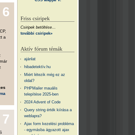
6
Friss csiripek
Csiripek betöltése…
SCP,
további csiripek»
t a
Aktív fórum témák
z
ajánlat
 már
hibadetektív.hu
z
Miért létezik még ez az
oldal?
ges
PHPMailer mauális
éma
telepítése 2025-ben
2024 Advent of Code
Query string érték kiírása a
7
weblapra?
Ajax form kezelési probléma
- egymásba ágyazott ajax
MS