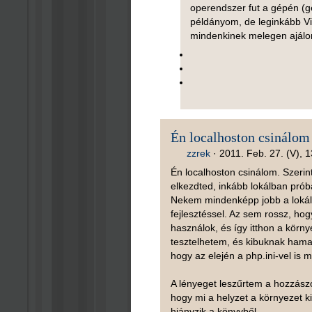
operendszer fut a gépén (g
példányom, de leginkább Vi
mindenkinek melegen ajálom
Én localhoston csinálom
zzrek
·
2011. Feb. 27. (V), 
Én localhoston csinálom. Szerint
elkezdted, inkább lokálban próbá
Nekem mindenképp jobb a lokál,
fejlesztéssel. Az sem rossz, hog
használok, és így itthon a körn
tesztelhetem, és kibuknak hamar
hogy az elején a php.ini-vel is
A lényeget leszűrtem a hozzászó
hogy mi a helyzet a környezet ki
hiányzik a könyvből.