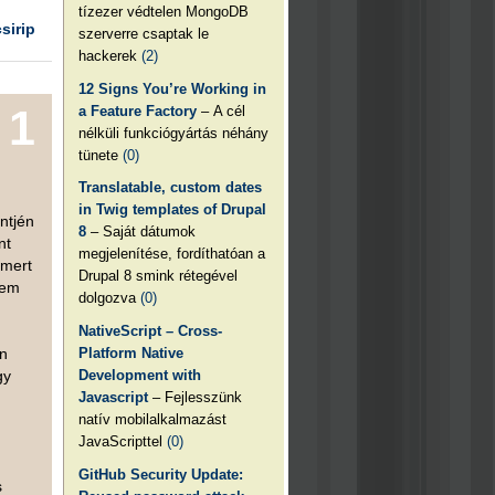
tízezer védtelen MongoDB
csirip
szerverre csaptak le
hackerek
(2)
12 Signs You’re Working in
1
a Feature Factory
– A cél
nélküli funkciógyártás néhány
tünete
(0)
Translatable, custom dates
in Twig templates of Drupal
ntjén
8
– Saját dátumok
nt
megjelenítése, fordíthatóan a
 mert
Drupal 8 smink rétegével
nem
dolgozva
(0)
NativeScript – Cross-
Platform Native
en
Development with
gy
Javascript
– Fejlesszünk
natív mobilalkalmazást
JavaScripttel
(0)
GitHub Security Update:
s