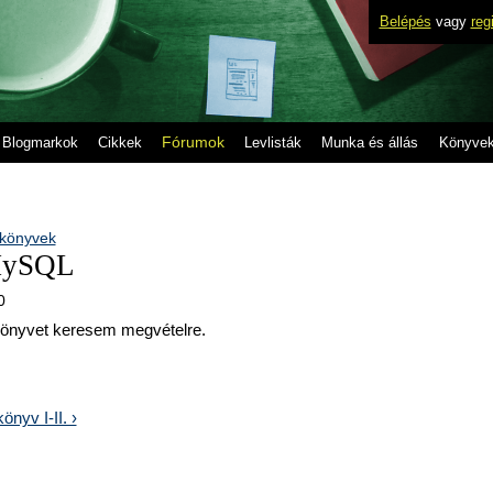
Belépés
vagy
reg
Fórumok
Blogmarkok
Cikkek
Levlisták
Munka és állás
Könyve
 könyvek
MySQL
0
nyvet keresem megvételre.
nyv I-II. ›