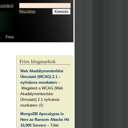
isztráció
Részletes
k
Friss
Friss blogmarkok
Web Akadálymentesítési
Útmutató (WCAG) 2.1 –
nyilvános munkaterv
–
Megjelent a WCAG (Web
Akadálymentesítési
Útmutató) 2.1 nyilvános
munkaterv
(0)
MongoDB Apocalypse Is
Here as Ransom Attacks Hit
10,000 Servers
– Több