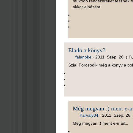
működő rendszereket tesznek fe
akkor elnézést.
Eladó a könyv?
falanoke
·
2011. Szep. 26. (H)
Szia! Porosodik még a könyv a po
Még megvan :) ment e-ma
Karvaly84
·
2011. Szep. 26. 
Még megvan :) ment e-mail...