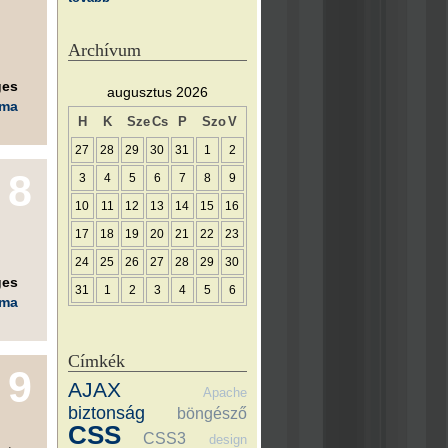
Archívum
ges
augusztus 2026
éma
H
K
Sze
Cs
P
Szo
V
27
28
29
30
31
1
2
8
3
4
5
6
7
8
9
10
11
12
13
14
15
16
17
18
19
20
21
22
23
24
25
26
27
28
29
30
ges
31
1
2
3
4
5
6
éma
Címkék
9
AJAX
Apache
biztonság
böngésző
CSS
CSS3
design