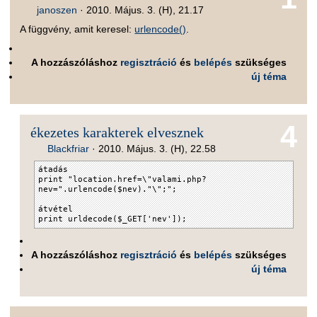
janoszen
·
2010. Május. 3. (H), 21.17
A függvény, amit keresel:
urlencode()
.
A hozzászóláshoz
regisztráció
és
belépés
szükséges
új téma
4
ékezetes karakterek elvesznek
Blackfriar
·
2010. Május. 3. (H), 22.58
átadás
print "location.href=\"valami.php?
nev=".urlencode($nev)."\";";
átvétel
print urldecode($_GET['nev']);
A hozzászóláshoz
regisztráció
és
belépés
szükséges
új téma