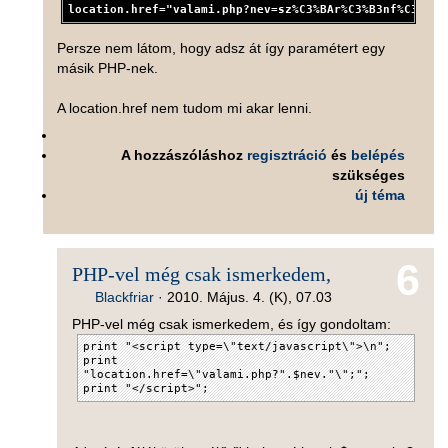
location.href="valami.php?nev=sz%C3%BAr%C3%B3nf%C3%A1j
Persze nem látom, hogy adsz át így paramétert egy
másik PHP-nek.
A location.href nem tudom mi akar lenni.
A hozzászóláshoz
regisztráció
és
belépés
szükséges
új téma
6
PHP-vel még csak ismerkedem,
Blackfriar
·
2010. Május. 4. (K), 07.03
PHP-vel még csak ismerkedem, és így gondoltam:
print "<script type=\"text/javascript\">\n";
print
"location.href=\"valami.php?".$nev."\";";
print "</script>";