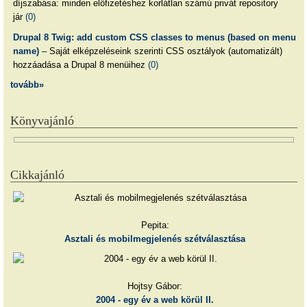
díjszabása: minden előfizetéshez korlátlan számú privát repository
jár
(0)
Drupal 8 Twig: add custom CSS classes to menus (based on menu
name)
– Saját elképzeléseink szerinti CSS osztályok (automatizált)
hozzáadása a Drupal 8 menüihez
(0)
tovább»
Könyvajánló
Cikkajánló
Pepita:
Asztali és mobilmegjelenés szétválasztása
Hojtsy Gábor:
2004 - egy év a web körül II.