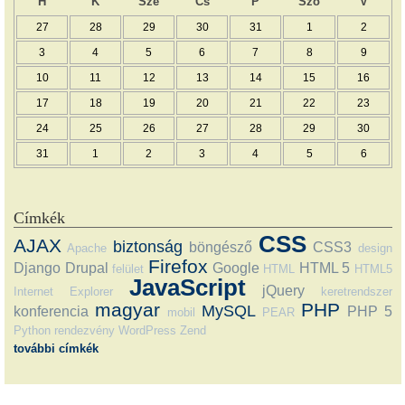
H
K
Sze
Cs
P
Szo
V
27
28
29
30
31
1
2
3
4
5
6
7
8
9
10
11
12
13
14
15
16
17
18
19
20
21
22
23
24
25
26
27
28
29
30
31
1
2
3
4
5
6
Címkék
CSS
AJAX
biztonság
böngésző
CSS3
Apache
design
Firefox
Django
Drupal
Google
HTML 5
felület
HTML
HTML5
JavaScript
jQuery
Internet Explorer
keretrendszer
magyar
PHP
MySQL
konferencia
PHP 5
mobil
PEAR
Python
rendezvény
WordPress
Zend
további címkék