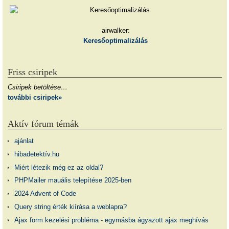
airwalker:
Keresőoptimalizálás
Friss csiripek
Csiripek betöltése…
további csiripek»
Aktív fórum témák
ajánlat
hibadetektív.hu
Miért létezik még ez az oldal?
PHPMailer mauális telepítése 2025-ben
2024 Advent of Code
Query string érték kiírása a weblapra?
Ajax form kezelési probléma - egymásba ágyazott ajax meghívás