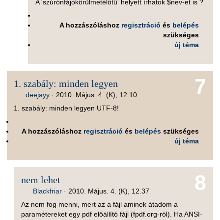
A 'szúrónfájókörülmetélőtű' helyett írhatok $nev-et is ?
A hozzászóláshoz
regisztráció
és
belépés
szükséges
új téma
7
1. szabály: minden legyen
deejayy
·
2010. Május. 4. (K), 12.10
1. szabály: minden legyen UTF-8!
A hozzászóláshoz
regisztráció
és
belépés
szükséges
új téma
8
nem lehet
Blackfriar
·
2010. Május. 4. (K), 12.37
Az nem fog menni, mert az a fájl aminek átadom a
paramétereket egy pdf előállító fájl (fpdf.org-ról). Ha ANSI-