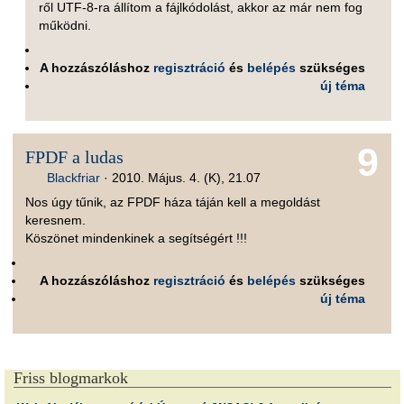
ről UTF-8-ra állítom a fájlkódolást, akkor az már nem fog
működni.
A hozzászóláshoz
regisztráció
és
belépés
szükséges
új téma
9
FPDF a ludas
Blackfriar
·
2010. Május. 4. (K), 21.07
Nos úgy tűnik, az FPDF háza táján kell a megoldást
keresnem.
Köszönet mindenkinek a segítségért !!!
A hozzászóláshoz
regisztráció
és
belépés
szükséges
új téma
Friss blogmarkok