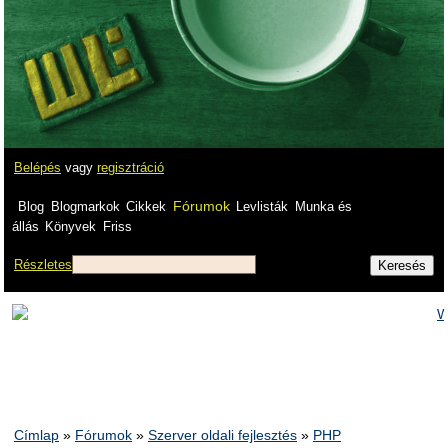
Belépés
vagy
regisztráció
Fórumok
Blog
Blogmarkok
Cikkek
Levlisták
Munka és
állás
Könyvek
Friss
Részletes
Címlap
»
Fórumok
»
Szerver oldali fejlesztés
»
PHP