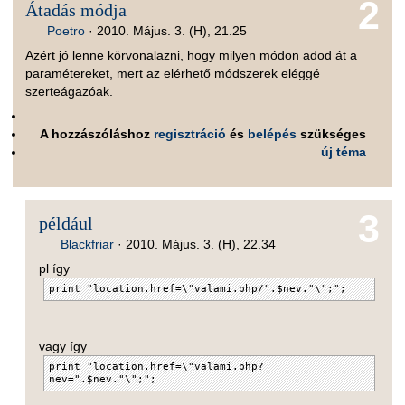
2
Átadás módja
Poetro
·
2010. Május. 3. (H), 21.25
Azért jó lenne körvonalazni, hogy milyen módon adod át a
paramétereket, mert az elérhető módszerek eléggé
szerteágazóak.
A hozzászóláshoz
regisztráció
és
belépés
szükséges
új téma
3
például
Blackfriar
·
2010. Május. 3. (H), 22.34
pl így
print "location.href=\"valami.php/".$nev."\";";
vagy így
print "location.href=\"valami.php?
nev=".$nev."\";";