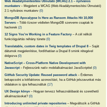
Web Akadálymentesítési Útmutató (WCAG) 2.1 – nyilvános
munkaterv
– Megjelent a WCAG (Web Akadálymentesítési Útmutató)
2.1 nyilvános munkaterv
(0)
MongoDB Apocalypse Is Here as Ransom Attacks Hit 10,000
Servers
– Több tízezer védtelen MongoDB szerverre csaptak le
hackerek
(2)
12 Signs You’re Working in a Feature Factory
– A cél nélküli
funkciógyártás néhány tünete
(0)
Translatable, custom dates in Twig templates of Drupal 8
– Saját
dátumok megjelenítése, fordíthatóan a Drupal 8 smink rétegével
dolgozva
(0)
NativeScript – Cross-Platform Native Development with
Javascript
– Fejlesszünk natív mobilalkalmazást JavaScripttel
(0)
GitHub Security Update: Reused password attack
– Érdemes
bekapcsolni a kétfaktoros azonosítást, ha a GitHub jelszavunkat más
oldalakon is újra felhasználtuk
(17)
UX Design könyv
– Hogyan tervezz felhasználóbarát és szerethető
alkalmazásokat?
(0)
Introducing unlimited private repositories
– Megváltozik a GitHub