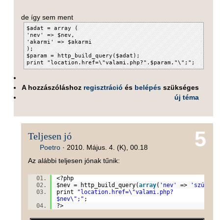
de így sem ment
$adat = array (
'nev' => $nev,
'akarmi' => $akarmi
);
$param = http_build_query($adat);
print "location.href=\"valami.php?".$param."\";";
A hozzászóláshoz
regisztráció
és
belépés
szükséges
új téma
5
Teljesen jó
Poetro
·
2010. Május. 4. (K), 00.18
Az alábbi teljesen jónak tűnik:
<?php
$nev
= http_build_query(
array
(
'nev'
=>
'szúrónf
print
"location.href=\"valami.php?
$nev\";"
;
?>