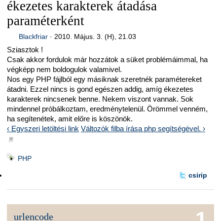
ékezetes karakterek átadása
paraméterként
Blackfriar
·
2010. Május. 3. (H), 21.03
Sziasztok !
Csak akkor fordulok már hozzátok a süket problémáimmal, ha
végképp nem boldogulok valamivel.
Nos egy PHP fájlból egy másiknak szeretnék paramétereket
átadni. Ezzel nincs is gond egészen addig, amíg ékezetes
karakterek nincsenek benne. Nekem viszont vannak. Sok
mindennel próbálkoztam, eredménytelenül. Örömmel venném,
ha segítenétek, amit előre is köszönök.
‹ Egyszeri letöltési link
Változók filba írása php segítségével. ›
■
PHP
csirip
1
urlencode