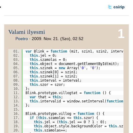
csirip
1
Valami ilyesmi
Poetro
·
2009. Nov. 21. (Szo), 02.52
var
Blink =
function
(mit, szin1, szin2, interval,
this
.jel = 0;
this
.szamolas = 0;
this
.object = document.getElementById(mit);
this
.szinek =
new
Array(
'0'
,
'0'
);
this
.szinek[0] = szin1;
this
.szinek[1] = szin2;
this
.interval = interval;
this
.szor = szor;
};
Blink.prototype.villogtat =
function
() {
var
that =
this
;
this
.intervalid = window.setInterval(
function
() {
};
Blink.prototype.villog =
function
() {
if
(
this
.szamolas <=
this
.szor) {
this
.jel = (
this
.jel == 0 ? 1 : 0);
this
.object.style.backgroundColor =
this
.szinek
this
.szamolas++;