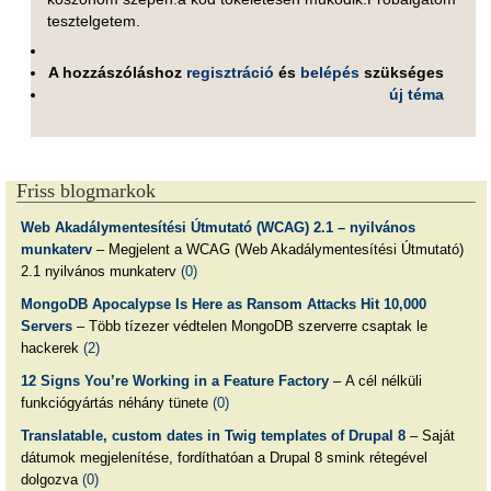
tesztelgetem.
A hozzászóláshoz
regisztráció
és
belépés
szükséges
új téma
Friss blogmarkok
Web Akadálymentesítési Útmutató (WCAG) 2.1 – nyilvános
munkaterv
– Megjelent a WCAG (Web Akadálymentesítési Útmutató)
2.1 nyilvános munkaterv
(0)
MongoDB Apocalypse Is Here as Ransom Attacks Hit 10,000
Servers
– Több tízezer védtelen MongoDB szerverre csaptak le
hackerek
(2)
12 Signs You’re Working in a Feature Factory
– A cél nélküli
funkciógyártás néhány tünete
(0)
Translatable, custom dates in Twig templates of Drupal 8
– Saját
dátumok megjelenítése, fordíthatóan a Drupal 8 smink rétegével
dolgozva
(0)