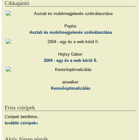
Cikkajánló
Pepita:
Asztali és mobilmegjelenés szétválasztása
Hojtsy Gábor:
2004 - egy év a web körül II.
airwalker:
Keresőoptimalizálás
Friss csiripek
Csiripek betöltése…
további csiripek»
Aktív fórum témák