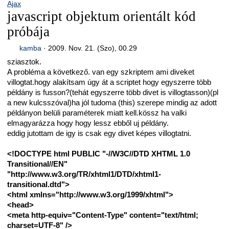
Ajax
javascript objektum orientált kód
próbája
kamba
·
2009. Nov. 21. (Szo), 00.29
sziasztok.
A probléma a következő. van egy szkriptem ami diveket
villogtat.hogy alakítsam úgy át a scriptet hogy egyszerre több
példány is fusson?(tehát egyszerre több divet is villogtasson)(pl
a new kulcsszóval)ha jól tudoma (this) szerepe mindig az adott
példányon belüli paraméterek miatt kell.kössz ha valki
elmagyarázza hogy hogy lessz ebből uj példány.
eddig jutottam de igy is csak egy divet képes villogtatni.
<!DOCTYPE html PUBLIC "-//W3C//DTD XHTML 1.0
Transitional//EN"
"http://www.w3.org/TR/xhtml1/DTD/xhtml1-
transitional.dtd">
<html xmlns="http://www.w3.org/1999/xhtml">
<head>
<meta http-equiv="Content-Type" content="text/html;
charset=UTF-8" />