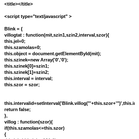
<title></title>
<script type="text/javascript" >
Blink = {
villogtat : function(mit,szin1,szin2,interval,szor){
this.jel=0;
this.szamolas=0;
this.object = document.getElementById(mit);
this.szinek=new Array('0','0');
this.szinek[0]=szin1;
this.szinek[1]=szin2;
this.interval = interval;
this.szor = szor;
this.intervalid=setInterval('Blink.villog("'+this.szor+'")',this.int
return false;
},
villog : function(szor){
if(this.szamolas<=this.szor)
{