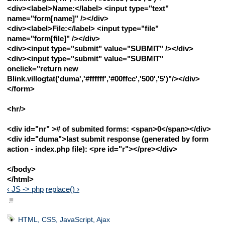
<div><label>Name:</label> <input type="text"
name="form[name]" /></div>
<div><label>File:</label> <input type="file"
name="form[file]" /></div>
<div><input type="submit" value="SUBMIT" /></div>
<div><input type="submit" value="SUBMIT"
onclick="return new
Blink.villogtat('duma','#ffffff','#00ffcc','500','5')"/></div>
</form>
<hr/>
<div id="nr" ># of submited forms: <span>0</span></div>
<div id="duma">last submit response (generated by form
action - index.php file): <pre id="r"></pre></div>
</body>
</html>
‹ JS -> php
replace() ›
■
HTML, CSS, JavaScript, Ajax