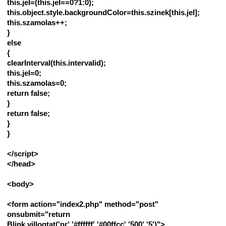
this.jel=(this.jel==0?1:0);
this.object.style.backgroundColor=this.szinek[this.jel];
this.szamolas++;
}
else
{
clearInterval(this.intervalid);
this.jel=0;
this.szamolas=0;
return false;
}
return false;
}
}
</script>
</head>
<body>
<form action="index2.php" method="post"
onsubmit="return
Blink.villogtat('nr','#ffffff','#00ffcc','500','5')">