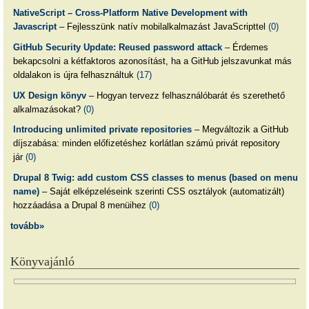
NativeScript – Cross-Platform Native Development with
Javascript
– Fejlesszünk natív mobilalkalmazást JavaScripttel
(0)
GitHub Security Update: Reused password attack
– Érdemes
bekapcsolni a kétfaktoros azonosítást, ha a GitHub jelszavunkat más
oldalakon is újra felhasználtuk
(17)
UX Design könyv
– Hogyan tervezz felhasználóbarát és szerethető
alkalmazásokat?
(0)
Introducing unlimited private repositories
– Megváltozik a GitHub
díjszabása: minden előfizetéshez korlátlan számú privát repository
jár
(0)
Drupal 8 Twig: add custom CSS classes to menus (based on menu
name)
– Saját elképzeléseink szerinti CSS osztályok (automatizált)
hozzáadása a Drupal 8 menüihez
(0)
tovább»
Könyvajánló