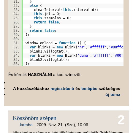
}
else
{
clearInterval(
this
.intervalid);
this
.jel = 0;
this
.szamolas = 0;
return
false
;
}
return
false
;
};
window.onload =
function
() {
var
blink1 =
new
Blink(
'nr'
,
'#ffffff'
,
'#00ffcc'
,5
blink1.villogtat();
var
blink2 =
new
Blink(
'duma'
,
'#ffffff'
,
'#00ffcc'
blink2.villogtat();
};
És kéretik
HASZNÁLNI
a kód színezőt.
A hozzászóláshoz
regisztráció
és
belépés
szükséges
új téma
2
Köszönöm szépen
kamba
·
2009. Nov. 21. (Szo), 10.06
köszönöm szépen.a kód tökéletesen működik.Próbálgatom