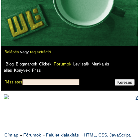
Belépés
vagy
regisztráció
Fórumok
Blog
Blogmarkok
Cikkek
Levlisták
Munka és
állás
Könyvek
Friss
Részletes
Címlap
»
Fórumok
»
Felület kialakítás
»
HTML, CSS, JavaScript,