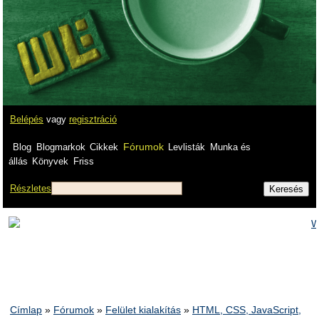
Belépés
vagy
regisztráció
Fórumok
Blog
Blogmarkok
Cikkek
Levlisták
Munka és
állás
Könyvek
Friss
Részletes
Címlap
»
Fórumok
»
Felület kialakítás
»
HTML, CSS, JavaScript,