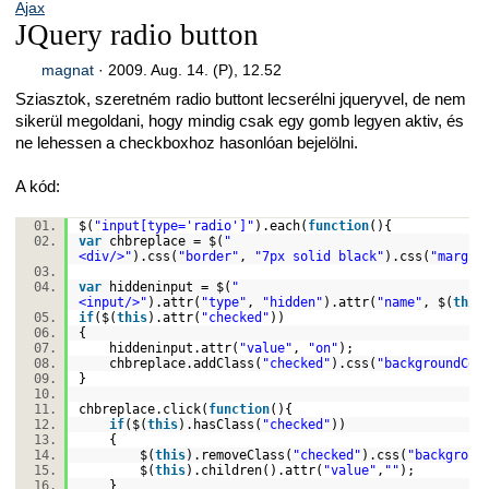
Ajax
JQuery radio button
magnat
·
2009. Aug. 14. (P), 12.52
Sziasztok, szeretném radio buttont lecserélni jqueryvel, de nem
sikerül megoldani, hogy mindig csak egy gomb legyen aktiv, és
ne lehessen a checkboxhoz hasonlóan bejelölni.
A kód:
$(
"input[type='radio']"
).each(
function
(){
var
chbreplace = $(
"
<div/>"
).css(
"border"
,
"7px solid black"
).css(
"margin
var
hiddeninput = $(
"
<input/>"
).attr(
"type"
,
"hidden"
).attr(
"name"
, $(
this
if
($(
this
).attr(
"checked"
))
{
hiddeninput.attr(
"value"
,
"on"
);
chbreplace.addClass(
"checked"
).css(
"backgroundCol
}
chbreplace.click(
function
(){
if
($(
this
).hasClass(
"checked"
))
{
$(
this
).removeClass(
"checked"
).css(
"backgroun
$(
this
).children().attr(
"value"
,
""
);
}