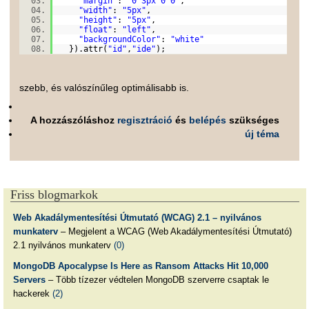
"margin"
:
"0 3px 0 0"
,
"width"
:
"5px"
,
"height"
:
"5px"
,
"float"
:
"left"
,
"backgroundColor"
:
"white"
}).attr(
"id"
,
"ide"
);
szebb, és valószínűleg optimálisabb is.
A hozzászóláshoz
regisztráció
és
belépés
szükséges
új téma
Friss blogmarkok
Web Akadálymentesítési Útmutató (WCAG) 2.1 – nyilvános
munkaterv
– Megjelent a WCAG (Web Akadálymentesítési Útmutató)
2.1 nyilvános munkaterv
(0)
MongoDB Apocalypse Is Here as Ransom Attacks Hit 10,000
Servers
– Több tízezer védtelen MongoDB szerverre csaptak le
hackerek
(2)