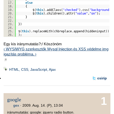
else
{
$(
this
).addClass(
"checked"
).css(
"backgroundCo
$(
this
).children().attr(
"value"
,
"on"
);
}
})
$(
this
).replaceWith(chbreplace.append(hiddeninput))
);
Egy kis iránymutatás?:/ Köszönöm
‹ WYSIWYG szerkesztők Mysql Injection és XSS védelme
img
igazítás probléma. ›
■
HTML, CSS, JavaScript, Ajax
csirip
1
google
gex
·
2009. Aug. 14. (P), 13.04
iránymutatás: google: jquery radio button.