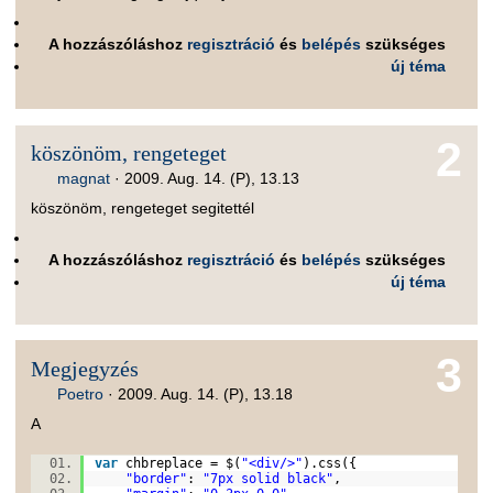
A hozzászóláshoz
regisztráció
és
belépés
szükséges
új téma
2
köszönöm, rengeteget
magnat
·
2009. Aug. 14. (P), 13.13
köszönöm, rengeteget segitettél
A hozzászóláshoz
regisztráció
és
belépés
szükséges
új téma
3
Megjegyzés
Poetro
·
2009. Aug. 14. (P), 13.18
A
var
chbreplace = $(
"<div/>"
).css({
"border"
:
"7px solid black"
,