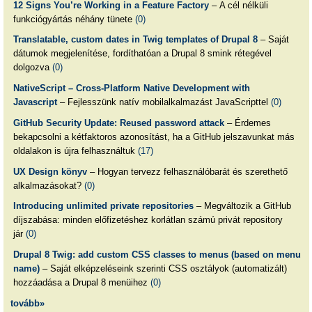
12 Signs You’re Working in a Feature Factory
– A cél nélküli
funkciógyártás néhány tünete
(0)
Translatable, custom dates in Twig templates of Drupal 8
– Saját
dátumok megjelenítése, fordíthatóan a Drupal 8 smink rétegével
dolgozva
(0)
NativeScript – Cross-Platform Native Development with
Javascript
– Fejlesszünk natív mobilalkalmazást JavaScripttel
(0)
GitHub Security Update: Reused password attack
– Érdemes
bekapcsolni a kétfaktoros azonosítást, ha a GitHub jelszavunkat más
oldalakon is újra felhasználtuk
(17)
UX Design könyv
– Hogyan tervezz felhasználóbarát és szerethető
alkalmazásokat?
(0)
Introducing unlimited private repositories
– Megváltozik a GitHub
díjszabása: minden előfizetéshez korlátlan számú privát repository
jár
(0)
Drupal 8 Twig: add custom CSS classes to menus (based on menu
name)
– Saját elképzeléseink szerinti CSS osztályok (automatizált)
hozzáadása a Drupal 8 menüihez
(0)
tovább»