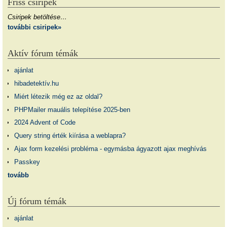
Friss csiripek
Csiripek betöltése…
további csiripek»
Aktív fórum témák
ajánlat
hibadetektív.hu
Miért létezik még ez az oldal?
PHPMailer mauális telepítése 2025-ben
2024 Advent of Code
Query string érték kiírása a weblapra?
Ajax form kezelési probléma - egymásba ágyazott ajax meghívás
Passkey
tovább
Új fórum témák
ajánlat