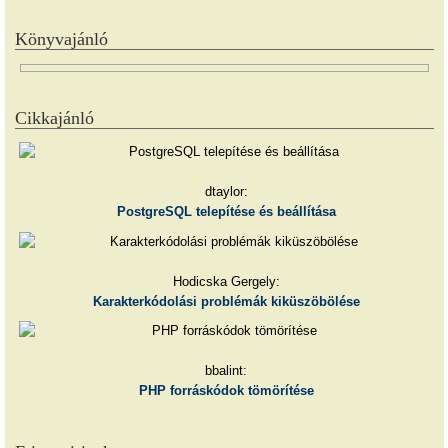
Könyvajánló
Cikkajánló
dtaylor:
PostgreSQL telepítése és beállítása
Hodicska Gergely:
Karakterkódolási problémák kiküszöbölése
bbalint:
PHP forráskódok tömörítése