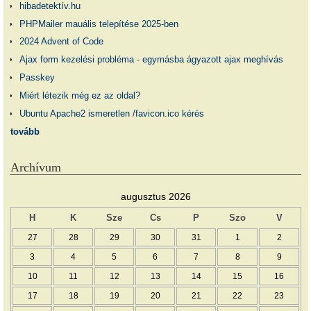
hibadetektív.hu
PHPMailer mauális telepítése 2025-ben
2024 Advent of Code
Ajax form kezelési probléma - egymásba ágyazott ajax meghívás
Passkey
Miért létezik még ez az oldal?
Ubuntu Apache2 ismeretlen /favicon.ico kérés
tovább
Archívum
augusztus 2026
H
K
Sze
Cs
P
Szo
V
27
28
29
30
31
1
2
3
4
5
6
7
8
9
10
11
12
13
14
15
16
17
18
19
20
21
22
23