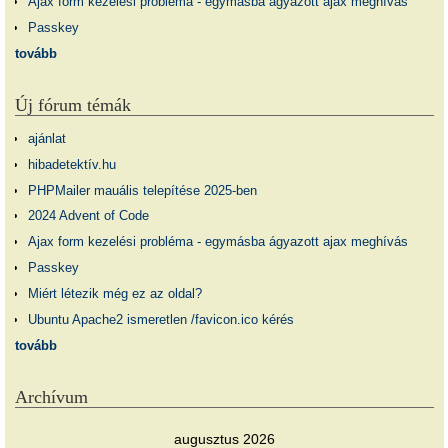
Ajax form kezelési probléma - egymásba ágyazott ajax meghívás
Passkey
tovább
Új fórum témák
ajánlat
hibadetektív.hu
PHPMailer mauális telepítése 2025-ben
2024 Advent of Code
Ajax form kezelési probléma - egymásba ágyazott ajax meghívás
Passkey
Miért létezik még ez az oldal?
Ubuntu Apache2 ismeretlen /favicon.ico kérés
tovább
Archívum
augusztus 2026