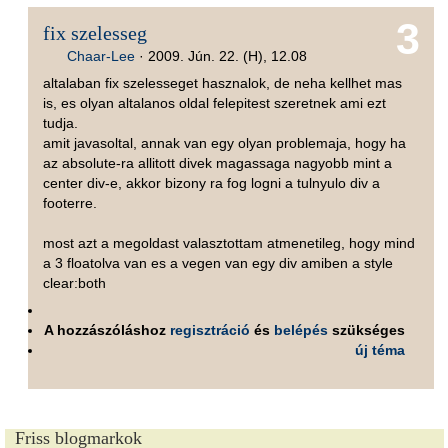
3
fix szelesseg
Chaar-Lee
·
2009. Jún. 22. (H), 12.08
altalaban fix szelesseget hasznalok, de neha kellhet mas
is, es olyan altalanos oldal felepitest szeretnek ami ezt
tudja.
amit javasoltal, annak van egy olyan problemaja, hogy ha
az absolute-ra allitott divek magassaga nagyobb mint a
center div-e, akkor bizony ra fog logni a tulnyulo div a
footerre.
most azt a megoldast valasztottam atmenetileg, hogy mind
a 3 floatolva van es a vegen van egy div amiben a style
clear:both
A hozzászóláshoz
regisztráció
és
belépés
szükséges
új téma
Friss blogmarkok