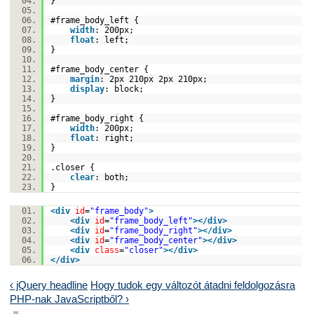
}
#frame
_body_left {
width
:
200px
;
float
:
left
;
}
#frame
_body_center {
margin
:
2px
210px
2px
210px
;
display
:
block
;
}
#frame
_body_right {
width
:
200px
;
float
:
right
;
}
.closer {
clear
:
both
;
}
<
div
id
=
"frame_body"
>
<
div
id
=
"frame_body_left"
>
</
div
>
<
div
id
=
"frame_body_right"
>
</
div
>
<
div
id
=
"frame_body_center"
>
</
div
>
<
div
class
=
"closer"
>
</
div
>
</
div
>
‹ jQuery headline
Hogy tudok egy változót átadni feldolgozásra
PHP-nak JavaScriptből? ›
■