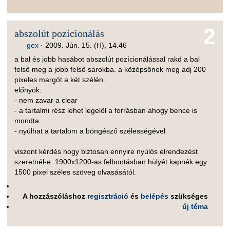
2
abszolút pozícionálás
gex
·
2009. Jún. 15. (H), 14.46
a bal és jobb hasábot abszolút pozícionálással rakd a bal
felső meg a jobb felső sarokba. a középsőnek meg adj 200
pixeles margót a két szélén.
előnyök:
- nem zavar a clear
- a tartalmi rész lehet legelöl a forrásban ahogy bence is
mondta
- nyúlhat a tartalom a böngésző szélességével
viszont kérdés hogy biztosan ennyire nyúlós elrendezést
szeretnél-e. 1900x1200-as felbontásban hülyét kapnék egy
1500 pixel széles szöveg olvasásától.
A hozzászóláshoz
regisztráció
és
belépés
szükséges
új téma