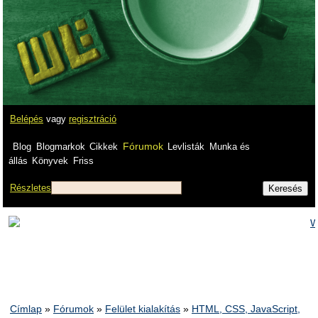
Belépés
vagy
regisztráció
Fórumok
Blog
Blogmarkok
Cikkek
Levlisták
Munka és
állás
Könyvek
Friss
Részletes
Címlap
»
Fórumok
»
Felület kialakítás
»
HTML, CSS, JavaScript,