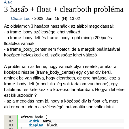
Ajax
3 hasáb + float + clear:both probléma
Chaar-Lee
·
2009. Jún. 15. (H), 13.02
Az oldalamon 3 hasábot használok az alábbi megoldással:
- a frame_body szélessége lehet változó
- a frame_body_left és frame_body_right mindig 200px és
floatolva vannak
- a frame_body_center nem floatolt, de a margók beállításával
középen helyezkedik el, szélessége lehet változó
A problémám az lenne, hogy vannak olyan esetek, amikor a
középső részbe (frame_body_center) egy olyan div kerül,
aminek be van állítva, hogy clear:both, de erre hatással lesz a
frame_body_left (mondjuk elég sok tartalom van benne), egy
hatalmas rés keletkezik a középső tartalomban. Hogyan lehetne
ezt kiküszöbölni?
- az a megoldás nem jó, hogy a középső div is float left, mert
akkor nem tudom a szélességét automatikusan változtatni.
#frame
_body {
width
:
auto
;
display
:
block
;