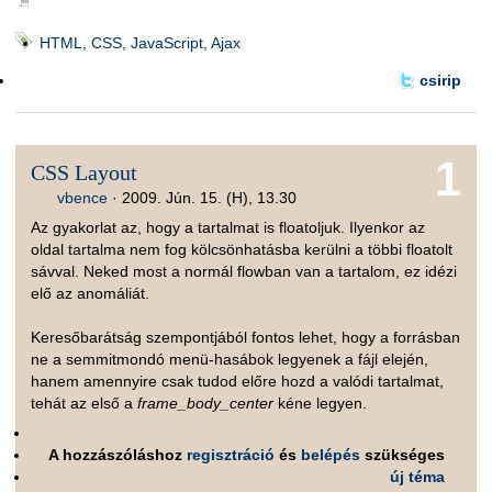
HTML, CSS, JavaScript, Ajax
csirip
1
CSS Layout
vbence
·
2009. Jún. 15. (H), 13.30
Az gyakorlat az, hogy a tartalmat is floatoljuk. Ilyenkor az
oldal tartalma nem fog kölcsönhatásba kerülni a többi floatolt
sávval. Neked most a normál flowban van a tartalom, ez idézi
elő az anomáliát.
Keresőbarátság szempontjából fontos lehet, hogy a forrásban
ne a semmitmondó menü-hasábok legyenek a fájl elején,
hanem amennyire csak tudod előre hozd a valódi tartalmat,
tehát az első a
frame_body_center
kéne legyen.
A hozzászóláshoz
regisztráció
és
belépés
szükséges
új téma