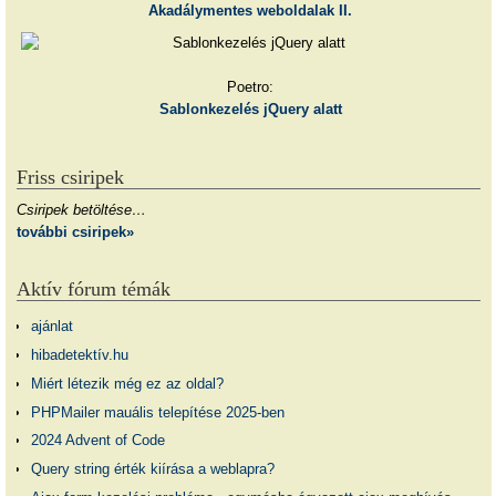
Akadálymentes weboldalak II.
Poetro:
Sablonkezelés jQuery alatt
Friss csiripek
Csiripek betöltése…
további csiripek»
Aktív fórum témák
ajánlat
hibadetektív.hu
Miért létezik még ez az oldal?
PHPMailer mauális telepítése 2025-ben
2024 Advent of Code
Query string érték kiírása a weblapra?