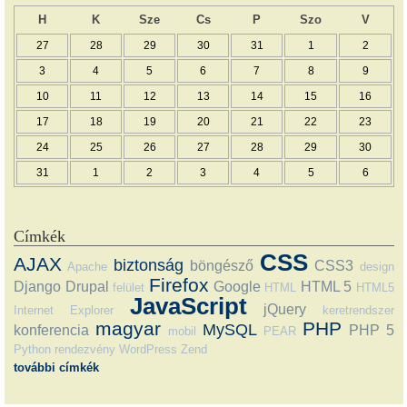
H
K
Sze
Cs
P
Szo
V
27
28
29
30
31
1
2
3
4
5
6
7
8
9
10
11
12
13
14
15
16
17
18
19
20
21
22
23
24
25
26
27
28
29
30
31
1
2
3
4
5
6
Címkék
CSS
AJAX
biztonság
böngésző
CSS3
Apache
design
Firefox
Django
Drupal
Google
HTML 5
felület
HTML
HTML5
JavaScript
jQuery
Internet Explorer
keretrendszer
magyar
PHP
MySQL
konferencia
PHP 5
mobil
PEAR
Python
rendezvény
WordPress
Zend
további címkék