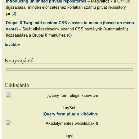
Introducing unlimited private repositories
– Megváltozik a GitHub
díjszabása: minden előfizetéshez korlátlan számú privát repository
jár
(0)
Drupal 8 Twig: add custom CSS classes to menus (based on menu
name)
– Saját elképzeléseink szerinti CSS osztályok (automatizált)
hozzáadása a Drupal 8 menüihez
(0)
tovább»
Könyvajánló
Cikkajánló
LaySoft:
jQuery form plugin kibővítve
kgyt: