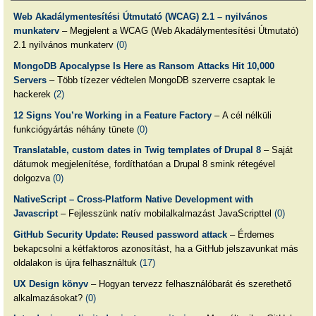
Web Akadálymentesítési Útmutató (WCAG) 2.1 – nyilvános
munkaterv
– Megjelent a WCAG (Web Akadálymentesítési Útmutató)
2.1 nyilvános munkaterv
(0)
MongoDB Apocalypse Is Here as Ransom Attacks Hit 10,000
Servers
– Több tízezer védtelen MongoDB szerverre csaptak le
hackerek
(2)
12 Signs You’re Working in a Feature Factory
– A cél nélküli
funkciógyártás néhány tünete
(0)
Translatable, custom dates in Twig templates of Drupal 8
– Saját
dátumok megjelenítése, fordíthatóan a Drupal 8 smink rétegével
dolgozva
(0)
NativeScript – Cross-Platform Native Development with
Javascript
– Fejlesszünk natív mobilalkalmazást JavaScripttel
(0)
GitHub Security Update: Reused password attack
– Érdemes
bekapcsolni a kétfaktoros azonosítást, ha a GitHub jelszavunkat más
oldalakon is újra felhasználtuk
(17)
UX Design könyv
– Hogyan tervezz felhasználóbarát és szerethető
alkalmazásokat?
(0)