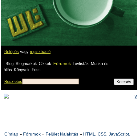
Belépés
vagy
regisztráció
Fórumok
Blog
Blogmarkok
Cikkek
Levlisták
Munka és
állás
Könyvek
Friss
Részletes
Címlap
»
Fórumok
»
Felület kialakítás
»
HTML, CSS, JavaScript,