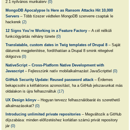
2.1 nyilvános munkaterv
(0)
MongoDB Apocalypse Is Here as Ransom Attacks Hit 10,000
Servers
– Több tízezer védtelen MongoDB szerverre csaptak le
hackerek
(2)
12 Signs You’re Working in a Feature Factory
– A cél nélküli
funkciógyártás néhány tünete
(0)
Translatable, custom dates in Twig templates of Drupal 8
– Saját
dátumok megjelenítése, fordíthatóan a Drupal 8 smink rétegével
dolgozva
(0)
NativeScript – Cross-Platform Native Development with
Javascript
– Fejlesszünk natív mobilalkalmazást JavaScripttel
(0)
GitHub Security Update: Reused password attack
– Érdemes
bekapcsolni a kétfaktoros azonosítást, ha a GitHub jelszavunkat más
oldalakon is újra felhasználtuk
(17)
UX Design könyv
– Hogyan tervezz felhasználóbarát és szerethető
alkalmazásokat?
(0)
Introducing unlimited private repositories
– Megváltozik a GitHub
díjszabása: minden előfizetéshez korlátlan számú privát repository
jár
(0)