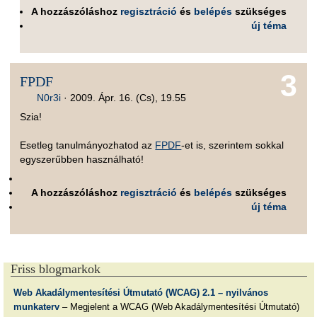
A hozzászóláshoz
regisztráció
és
belépés
szükséges
új téma
3
FPDF
N0r3i
·
2009. Ápr. 16. (Cs), 19.55
Szia!
Esetleg tanulmányozhatod az
FPDF
-et is, szerintem sokkal
egyszerűbben használható!
A hozzászóláshoz
regisztráció
és
belépés
szükséges
új téma
Friss blogmarkok
Web Akadálymentesítési Útmutató (WCAG) 2.1 – nyilvános
munkaterv
– Megjelent a WCAG (Web Akadálymentesítési Útmutató)