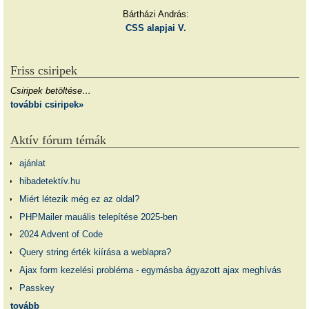
Bártházi András:
CSS alapjai V.
Friss csiripek
Csiripek betöltése…
további csiripek»
Aktív fórum témák
ajánlat
hibadetektív.hu
Miért létezik még ez az oldal?
PHPMailer mauális telepítése 2025-ben
2024 Advent of Code
Query string érték kiírása a weblapra?
Ajax form kezelési probléma - egymásba ágyazott ajax meghívás
Passkey
tovább