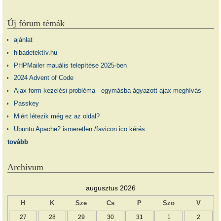
Új fórum témák
ajánlat
hibadetektív.hu
PHPMailer mauális telepítése 2025-ben
2024 Advent of Code
Ajax form kezelési probléma - egymásba ágyazott ajax meghívás
Passkey
Miért létezik még ez az oldal?
Ubuntu Apache2 ismeretlen /favicon.ico kérés
tovább
Archívum
augusztus 2026
H
K
Sze
Cs
P
Szo
V
27
28
29
30
31
1
2