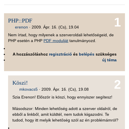
1
PHP::PDF
erenon
·
2009. Ápr. 16. (Cs), 19.04
Nem írtad, hogy milyenek a szerveroldali lehetőségeid, de
PHP esetén a PHP
PDF modulját
tanulmányozd.
A hozzászóláshoz
regisztráció
és
belépés
szükséges
új téma
2
Köszi!
mkovacs5
·
2009. Ápr. 16. (Cs), 19.08
Szia Erenon! Először is köszi, hogy ennyiszer segítesz!
Másodszor: Minden lehetőség adott a szerver oldalról, de
ebből a linkből, amit küldtél, nem tudok kiigazodni. Te
tudod, hogy itt melyik lehetőség szól az én problémámról?