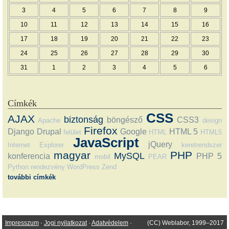
3
4
5
6
7
8
9
10
11
12
13
14
15
16
17
18
19
20
21
22
23
24
25
26
27
28
29
30
31
1
2
3
4
5
6
Címkék
CSS
AJAX
biztonság
böngésző
CSS3
Apache
design
Firefox
Django
Drupal
Google
HTML 5
felület
HTML
HTML5
JavaScript
jQuery
Internet Explorer
keretrendszer
magyar
PHP
MySQL
konferencia
PHP 5
mobil
PEAR
Python
rendezvény
WordPress
Zend
további címkék
Impresszum
·
Jogi nyilatkozat
·
Adatvédelem
·
(CC) Weblabor, 1999–2017