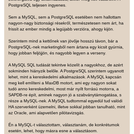
PostgreSQL teljesen ingyenes.
Sem a MySQL, sem a PostgreSQL esetében nem hallottam
nagyon-nagy biztonsági résekről, természetesen nem árt, ha
frissít az ember mindig a legújabb verzióra, ahogy kijön.
Szerintem mind a kettőnek van jövője hosszú távon, bár a
PostgreSQL-nek marketingből nem ártana egy kicsit gyúrnia,
hogy jobban feljöjjön, és nagyobb legyen a verseny.
A MySQL SQL tudását tekintve közelít a nagyokhoz, de azért
sokminden hiányzik belőle. A PostgreSQL szerintem ugyanott
lehet, mint a kereskedelmi alkalmazások. A MySQL kapcsán
meg kell említeni a MaxDB motort, ami egy nagyon sokat
tudó anno kereskedelmi, most már nyílt forrású motorra, a
SAPDB-re épít, aminek nagyon jó a szabványtámogatása, s
része a MySQL-nek. A MySQL tudtommal egyedül tud valódi
HA szerverként üzemelni, illetve sokkal jobban tanulható, mint
az Oracle, ami alapvetően pilótavizsgás.
Én a MySQL-t választottam, választanám, de konkrétumok
esetén, lehet, hogy másra esne a választásom.