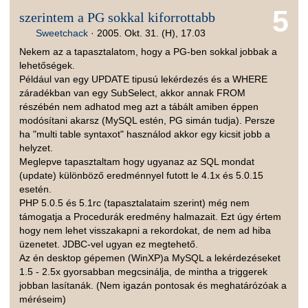
5
szerintem a PG sokkal kiforrottabb
Sweetchack
·
2005. Okt. 31. (H), 17.03
Nekem az a tapasztalatom, hogy a PG-ben sokkal jobbak a
lehetőségek.
Például van egy UPDATE tipusú lekérdezés és a WHERE
záradékban van egy SubSelect, akkor annak FROM
részébén nem adhatod meg azt a tábált amiben éppen
modósítani akarsz (MySQL estén, PG simán tudja). Persze
ha "multi table syntaxot" használod akkor egy kicsit jobb a
helyzet.
Meglepve tapasztaltam hogy ugyanaz az SQL mondat
(update) különböző eredménnyel futott le 4.1x és 5.0.15
esetén.
PHP 5.0.5 és 5.1rc (tapasztalataim szerint) még nem
támogatja a Procedurák eredmény halmazait. Ezt úgy értem
hogy nem lehet visszakapni a rekordokat, de nem ad hiba
üzenetet. JDBC-vel ugyan ez megtehető.
Az én desktop gépemen (WinXP)a MySQL a lekérdezéseket
1.5 - 2.5x gyorsabban megcsinálja, de mintha a triggerek
jobban lasítanák. (Nem igazán pontosak és meghatárózóak a
méréseim)