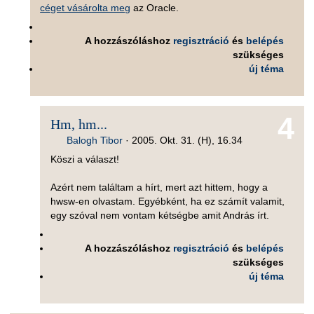
céget vásárolta meg
az Oracle.
A hozzászóláshoz
regisztráció
és
belépés
szükséges
új téma
4
Hm, hm...
Balogh Tibor
·
2005. Okt. 31. (H), 16.34
Köszi a választ!
Azért nem találtam a hírt, mert azt hittem, hogy a
hwsw-en olvastam. Egyébként, ha ez számít valamit,
egy szóval nem vontam kétségbe amit András írt.
A hozzászóláshoz
regisztráció
és
belépés
szükséges
új téma