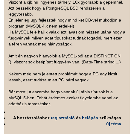
Viszont a cjb.hu ingyenes tárhely, 10x gyorsabb a gépemnél.
Azt beszélik hogy a PostgreSQL BSD rendszeren a
leggyorsabb.
Én jelenleg úgy fejlesztek hogy mind két DB-vel müködjön a
program (MySQL 4.x nem érdekel)
Ha MySQL felé hajlik valaki azt javaslom nézzen utána hogy a
függvények milyen adat típusokat tudnak fogadni, mert ezen
a téren vannak még hiányoságok.
Amit én nagyon hiányolok a MySQL-ből az a DISTINCT ON
(), viszont sok beépített függvény van. (Date-Time string ...)
Nekem még nem jelentett problémát hogy a PG egy kicsit
lassab, ezért tudása miatt PG párti vagyok.
Bár most jut eszembe hogy vannak új tábla típusok is a
MySQL 5-ben. Tehát érdemes ezeket figyelembe venni az
adatbázis tervezéskor.
A hozzászóláshoz
regisztráció
és
belépés
szükséges
új téma