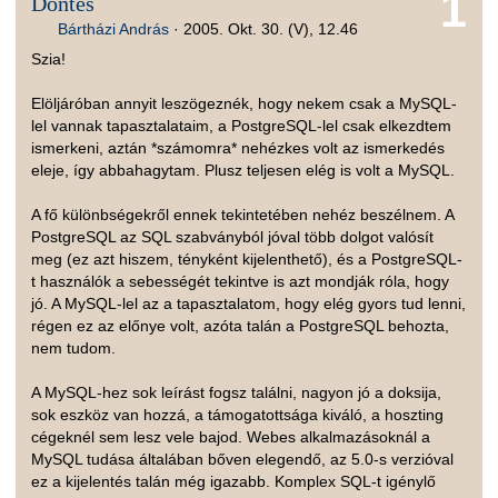
1
Döntés
Bártházi András
·
2005. Okt. 30. (V), 12.46
Szia!
Elöljáróban annyit leszögeznék, hogy nekem csak a MySQL-
lel vannak tapasztalataim, a PostgreSQL-lel csak elkezdtem
ismerkeni, aztán *számomra* nehézkes volt az ismerkedés
eleje, így abbahagytam. Plusz teljesen elég is volt a MySQL.
A fő különbségekről ennek tekintetében nehéz beszélnem. A
PostgreSQL az SQL szabványból jóval több dolgot valósít
meg (ez azt hiszem, tényként kijelenthető), és a PostgreSQL-
t használók a sebességét tekintve is azt mondják róla, hogy
jó. A MySQL-lel az a tapasztalatom, hogy elég gyors tud lenni,
régen ez az előnye volt, azóta talán a PostgreSQL behozta,
nem tudom.
A MySQL-hez sok leírást fogsz találni, nagyon jó a doksija,
sok eszköz van hozzá, a támogatottsága kiváló, a hoszting
cégeknél sem lesz vele bajod. Webes alkalmazásoknál a
MySQL tudása általában bőven elegendő, az 5.0-s verzióval
ez a kijelentés talán még igazabb. Komplex SQL-t igénylő