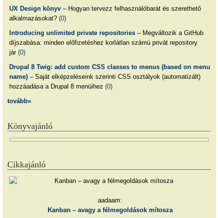
UX Design könyv
– Hogyan tervezz felhasználóbarát és szerethető
alkalmazásokat?
(0)
Introducing unlimited private repositories
– Megváltozik a GitHub
díjszabása: minden előfizetéshez korlátlan számú privát repository
jár
(0)
Drupal 8 Twig: add custom CSS classes to menus (based on menu
name)
– Saját elképzeléseink szerinti CSS osztályok (automatizált)
hozzáadása a Drupal 8 menüihez
(0)
tovább»
Könyvajánló
Cikkajánló
aadaam:
Kanban – avagy a félmegoldások mítosza