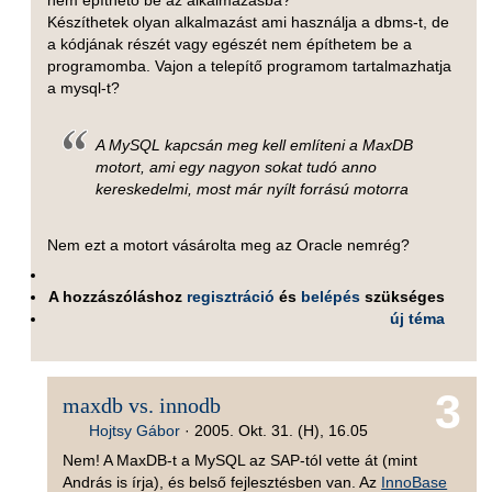
nem építhető be az alkalmazásba?
Készíthetek olyan alkalmazást ami használja a dbms-t, de
a kódjának részét vagy egészét nem építhetem be a
programomba. Vajon a telepítő programom tartalmazhatja
a mysql-t?
A MySQL kapcsán meg kell említeni a MaxDB
motort, ami egy nagyon sokat tudó anno
kereskedelmi, most már nyílt forrású motorra
Nem ezt a motort vásárolta meg az Oracle nemrég?
A hozzászóláshoz
regisztráció
és
belépés
szükséges
új téma
3
maxdb vs. innodb
Hojtsy Gábor
·
2005. Okt. 31. (H), 16.05
Nem! A MaxDB-t a MySQL az SAP-tól vette át (mint
András is írja), és belső fejlesztésben van. Az
InnoBase