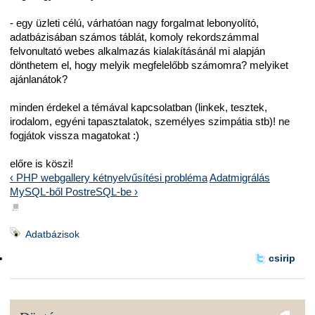
- egy üzleti célú, várhatóan nagy forgalmat lebonyolító,
adatbázisában számos táblát, komoly rekordszámmal
felvonultató webes alkalmazás kialakításánál mi alapján
dönthetem el, hogy melyik megfelelőbb számomra? melyiket
ajánlanátok?
minden érdekel a témával kapcsolatban (linkek, tesztek,
irodalom, egyéni tapasztalatok, személyes szimpátia stb)! ne
fogjátok vissza magatokat :)
előre is köszi!
‹ PHP webgallery kétnyelvűsítési probléma
Adatmigrálás
MySQL-ből PostreSQL-be ›
■
Adatbázisok
csirip