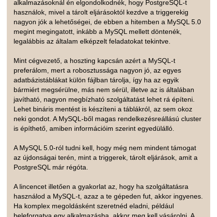
alkalmazásoknál én elgondolkodnék, hogy PostgreSQL-t
használok, mivel a tárolt eljárásoktól kezdve a triggerekig
nagyon jók a lehetőségei, de ebben a hitemben a MySQL 5.0
megint megingatott, inkább a MySQL mellett döntenék,
legalábbis az általam elképzelt feladatokat tekintve.
Mint cégvezető, a hoszting kapcsán azért a MySQL-t
preferálom, mert a robosztussága nagyon jó, az egyes
adatbázistáblákat külön fájlban tárolja, így ha az egyik
bármiért megsérülne, más nem sérül, illetve az is általában
javítható, nagyon megbízható szolgáltatást lehet rá építeni.
Lehet bináris mentést is készíteni a táblákról, az sem okoz
neki gondot. A MySQL-ből magas rendelkezésreállású cluster
is építhető, amiben információim szerint egyedülálló.
A MySQL 5.0-ról tudni kell, hogy még nem mindent támogat
az újdonságai terén, mint a triggerek, tárolt eljárások, amit a
PostgreSQL már régóta.
A lincencet illetően a gyakorlat az, hogy ha szolgáltatásra
használod a MySQL-t, azaz a te gépeden fut, akkor ingyenes.
Ha komplex megoldásként szeretnéd eladni, például
beleforgatva egy alkalmazásba, akkor meg kell vásárolni. A