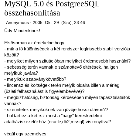
MySQL 5.0 és PostgreeSQL
összehasonlítása
Anonymous ·
2005. Okt. 29. (Szo), 23.46
Üdv Mindenkinek!
Elsősorban az érdekelne hogy:
- mik a fő különbségek a két rendszer legfrissebb stabil verziója
között?
- melyiket milyen szituációban melyiket érdemesebb használni?
- sebesség terén vannak e számottevő eltérések, ha igen
melyikük javára?
- melyikük szabványkövetőbb?
- lincensz és költségek terén melyik oldalra billen a mérleg
(üzleti felhasználást is figyelembevéve)?
- megbízhatóság, biztonság kérdésében milyen tapasztalataitok
vannak?
- szerintetek melyiküknek van jövője hosszútávon??
- hol tart ez a két rsz most a "nagy" kereskedelmi
adatbáziskezelőkhöz (oracle,db2,mssql) viszonyítva?
végül egy személyes: