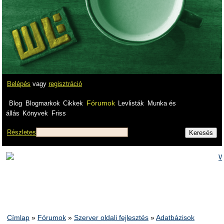
Belépés
vagy
regisztráció
Fórumok
Blog
Blogmarkok
Cikkek
Levlisták
Munka és
állás
Könyvek
Friss
Részletes
Címlap
»
Fórumok
»
Szerver oldali fejlesztés
»
Adatbázisok