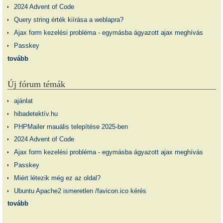
2024 Advent of Code
Query string érték kiírása a weblapra?
Ajax form kezelési probléma - egymásba ágyazott ajax meghívás
Passkey
tovább
Új fórum témák
ajánlat
hibadetektív.hu
PHPMailer mauális telepítése 2025-ben
2024 Advent of Code
Ajax form kezelési probléma - egymásba ágyazott ajax meghívás
Passkey
Miért létezik még ez az oldal?
Ubuntu Apache2 ismeretlen /favicon.ico kérés
tovább