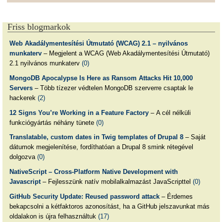
Friss blogmarkok
Web Akadálymentesítési Útmutató (WCAG) 2.1 – nyilvános
munkaterv
– Megjelent a WCAG (Web Akadálymentesítési Útmutató)
2.1 nyilvános munkaterv
(0)
MongoDB Apocalypse Is Here as Ransom Attacks Hit 10,000
Servers
– Több tízezer védtelen MongoDB szerverre csaptak le
hackerek
(2)
12 Signs You’re Working in a Feature Factory
– A cél nélküli
funkciógyártás néhány tünete
(0)
Translatable, custom dates in Twig templates of Drupal 8
– Saját
dátumok megjelenítése, fordíthatóan a Drupal 8 smink rétegével
dolgozva
(0)
NativeScript – Cross-Platform Native Development with
Javascript
– Fejlesszünk natív mobilalkalmazást JavaScripttel
(0)
GitHub Security Update: Reused password attack
– Érdemes
bekapcsolni a kétfaktoros azonosítást, ha a GitHub jelszavunkat más
oldalakon is újra felhasználtuk
(17)