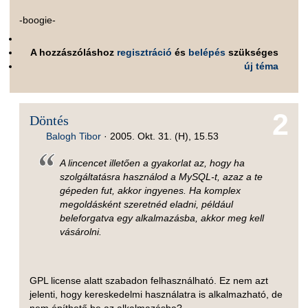
-boogie-
A hozzászóláshoz
regisztráció
és
belépés
szükséges
új téma
2
Döntés
Balogh Tibor
·
2005. Okt. 31. (H), 15.53
A lincencet illetően a gyakorlat az, hogy ha
szolgáltatásra használod a MySQL-t, azaz a te
gépeden fut, akkor ingyenes. Ha komplex
megoldásként szeretnéd eladni, például
beleforgatva egy alkalmazásba, akkor meg kell
vásárolni.
GPL license alatt szabadon felhasználható. Ez nem azt
jelenti, hogy kereskedelmi használatra is alkalmazható, de