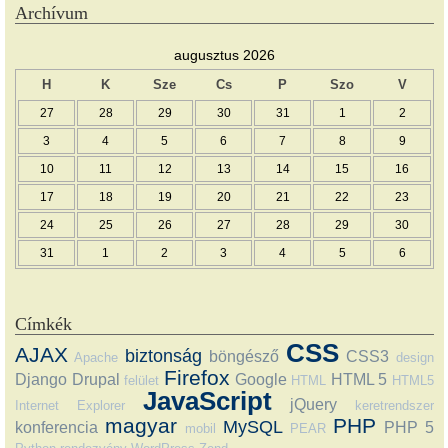
Archívum
augusztus 2026
H
K
Sze
Cs
P
Szo
V
27
28
29
30
31
1
2
3
4
5
6
7
8
9
10
11
12
13
14
15
16
17
18
19
20
21
22
23
24
25
26
27
28
29
30
31
1
2
3
4
5
6
Címkék
CSS
AJAX
biztonság
böngésző
CSS3
Apache
design
Firefox
Django
Drupal
Google
HTML 5
felület
HTML
HTML5
JavaScript
jQuery
Internet Explorer
keretrendszer
magyar
PHP
MySQL
konferencia
PHP 5
mobil
PEAR