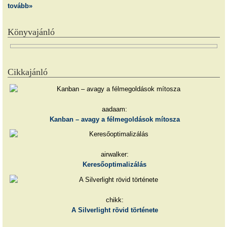
tovább»
Könyvajánló
Cikkajánló
aadaam:
Kanban – avagy a félmegoldások mítosza
airwalker:
Keresőoptimalizálás
chikk:
A Silverlight rövid története