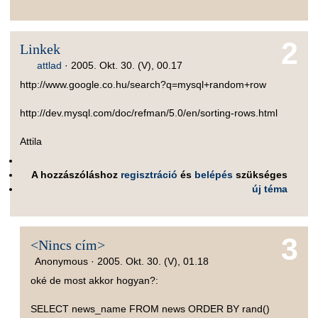
2
Linkek
attlad
·
2005. Okt. 30. (V), 00.17
http://www.google.co.hu/search?q=mysql+random+row
http://dev.mysql.com/doc/refman/5.0/en/sorting-rows.html
Attila
A hozzászóláshoz
regisztráció
és
belépés
szükséges
új téma
3
<Nincs cím>
Anonymous ·
2005. Okt. 30. (V), 01.18
oké de most akkor hogyan?:
SELECT news_name FROM news ORDER BY rand()