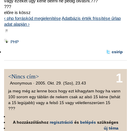
vagy ezeket ugy kéne beirni ne pedig olvasni.???
???
előre is kössz
‹ php forráskód megjelenítése
Adatbázis érték frissítése űrlap
adat alapján ›
■
PHP
csirip
1
<Nincs cím>
Anonymous ·
2005. Okt. 29. (Szo), 23.43
ja meg még az lenne bocs hogy ezt kihagytam hogy ha vann
100 sorom egy táblán de nekem csak az alsó 15 kéne (tehát
a 15 legújabb) vagy a felső 15 vagy véletlenszerüen 15
???
A hozzászóláshoz
regisztráció
és
belépés
szükséges
új téma