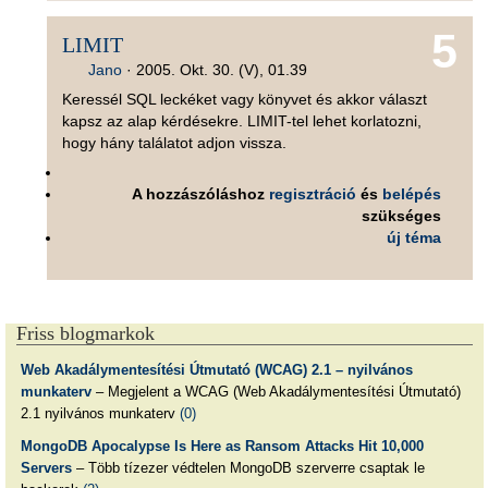
5
LIMIT
Jano
·
2005. Okt. 30. (V), 01.39
Keressél SQL leckéket vagy könyvet és akkor választ
kapsz az alap kérdésekre. LIMIT-tel lehet korlatozni,
hogy hány találatot adjon vissza.
A hozzászóláshoz
regisztráció
és
belépés
szükséges
új téma
Friss blogmarkok
Web Akadálymentesítési Útmutató (WCAG) 2.1 – nyilvános
munkaterv
– Megjelent a WCAG (Web Akadálymentesítési Útmutató)
2.1 nyilvános munkaterv
(0)
MongoDB Apocalypse Is Here as Ransom Attacks Hit 10,000
Servers
– Több tízezer védtelen MongoDB szerverre csaptak le