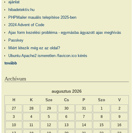
ajánlat
hibadetektív.hu
PHPMailer mauális telepítése 2025-ben
2024 Advent of Code
Ajax form kezelési probléma - egymásba ágyazott ajax meghívás
Passkey
Miért létezik még ez az oldal?
Ubuntu Apache2 ismeretlen /favicon.ico kérés
tovább
Archívum
augusztus 2026
H
K
Sze
Cs
P
Szo
V
27
28
29
30
31
1
2
3
4
5
6
7
8
9
10
11
12
13
14
15
16