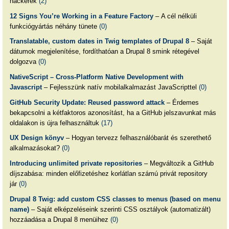
hackerek
(2)
12 Signs You’re Working in a Feature Factory
– A cél nélküli
funkciógyártás néhány tünete
(0)
Translatable, custom dates in Twig templates of Drupal 8
– Saját
dátumok megjelenítése, fordíthatóan a Drupal 8 smink rétegével
dolgozva
(0)
NativeScript – Cross-Platform Native Development with
Javascript
– Fejlesszünk natív mobilalkalmazást JavaScripttel
(0)
GitHub Security Update: Reused password attack
– Érdemes
bekapcsolni a kétfaktoros azonosítást, ha a GitHub jelszavunkat más
oldalakon is újra felhasználtuk
(17)
UX Design könyv
– Hogyan tervezz felhasználóbarát és szerethető
alkalmazásokat?
(0)
Introducing unlimited private repositories
– Megváltozik a GitHub
díjszabása: minden előfizetéshez korlátlan számú privát repository
jár
(0)
Drupal 8 Twig: add custom CSS classes to menus (based on menu
name)
– Saját elképzeléseink szerinti CSS osztályok (automatizált)
hozzáadása a Drupal 8 menüihez
(0)