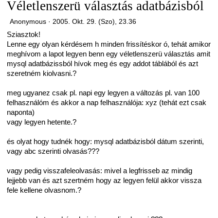
Véletlenszerü választás adatbázisból
Anonymous ·
2005. Okt. 29. (Szo), 23.36
Sziasztok!
Lenne egy olyan kérdésem h minden frissítéskor ó, tehát amikor
meghívom a lapot legyen benn egy véletlenszerü választás amit
mysql adatbázissból hívok meg és egy addot táblából és azt
szeretném kiolvasni.?
meg ugyanez csak pl. napi egy legyen a változás pl. van 100
felhasználóm és akkor a nap felhasználója: xyz (tehát ezt csak
naponta)
vagy legyen hetente.?
és olyat hogy tudnék hogy: mysql adatbázisból dátum szerinti,
vagy abc szerinti olvasás???
vagy pedig visszafeleolvasás: mivel a legfrisseb az mindig
lejjebb van és azt szertném hogy az legyen felül akkor vissza
fele kellene olvasnom.?