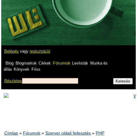
Belépés
vagy
regisztráció
Fórumok
Blog
Blogmarkok
Cikkek
Levlisták
Munka és
állás
Könyvek
Friss
Részletes
Címlap
»
Fórumok
»
Szerver oldali fejlesztés
»
PHP