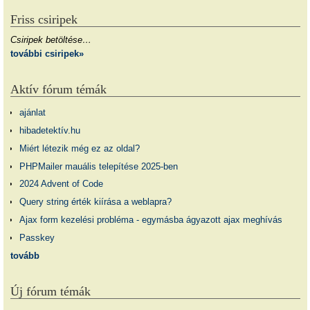
Friss csiripek
Csiripek betöltése…
további csiripek»
Aktív fórum témák
ajánlat
hibadetektív.hu
Miért létezik még ez az oldal?
PHPMailer mauális telepítése 2025-ben
2024 Advent of Code
Query string érték kiírása a weblapra?
Ajax form kezelési probléma - egymásba ágyazott ajax meghívás
Passkey
tovább
Új fórum témák