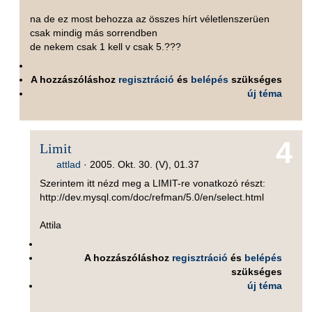
na de ez most behozza az összes hírt véletlenszerüen
csak mindig más sorrendben
de nekem csak 1 kell v csak 5.???
A hozzászóláshoz
regisztráció
és
belépés
szükséges
új téma
4
Limit
attlad
·
2005. Okt. 30. (V), 01.37
Szerintem itt nézd meg a LIMIT-re vonatkozó részt:
http://dev.mysql.com/doc/refman/5.0/en/select.html
Attila
A hozzászóláshoz
regisztráció
és
belépés
szükséges
új téma