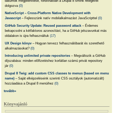
dátumok megjelenítése, fordíthatóan a Drupal 8 smink rétegével
dolgozva
(0)
NativeScript – Cross-Platform Native Development with
Javascript
– Fejlesszünk natív mobilalkalmazást JavaScripttel
(0)
GitHub Security Update: Reused password attack
– Érdemes
bekapcsolni a kétfaktoros azonosítást, ha a GitHub jelszavunkat más
oldalakon is újra felhasználtuk
(17)
UX Design könyv
– Hogyan tervezz felhasználóbarát és szerethető
alkalmazásokat?
(0)
Introducing unlimited private repositories
– Megváltozik a GitHub
díjszabása: minden előfizetéshez korlátlan számú privát repository
jár
(0)
Drupal 8 Twig: add custom CSS classes to menus (based on menu
name)
– Saját elképzeléseink szerinti CSS osztályok (automatizált)
hozzáadása a Drupal 8 menüihez
(0)
tovább»
Könyvajánló