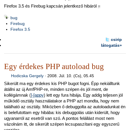
Firefox 3.5 és Firebug kapcsán jelentkező hibáról
■
bug
Firebug
Firefox 3.5
csirip
látogatás»
Egy érdekes PHP autoload bug
Hodicska Gergely
·
2008. Júl. 10. (Cs), 05.45
Sikerült ma egy érdekes kis PHP bugot fogni. Épp nekiálltunk
átállni az új AmfPHP-re, minden szépen és jól ment, de
kollégámnak (
]-[appy
) lett egy fura hibája. Egy addig teljesen jól
működő osztály használatakor a PHP azt mondta, hogy nem
található az osztály. Miközben ő debuggolta az autoloadunkat én
is belefutottam egy hibába: kis debuggolás után kiderült, hogy
ugyanarról az esetről van szó. A pontos felállást most nem
vázolnám itt, de sikerült szépen lecsupaszítani egy egyszerű
verzióra.