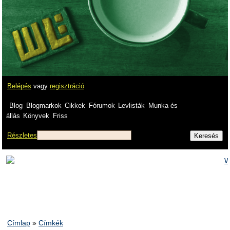
Belépés
vagy
regisztráció
Blog
Blogmarkok
Cikkek
Fórumok
Levlisták
Munka és
állás
Könyvek
Friss
Részletes
Címlap
»
Címkék