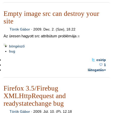
Empty image src can destroy your
site
Török Gábor
·
2009. Dec. 2. (Sze), 18.22
Az üresen hagyott src attribútum problémája
■
böngésző
bug
csirip
1
látogatás»
Firefox 3.5/Firebug
XMLHttpRequest and
readystatechange bug
Török Gábor
·
2009. Júl. 10. (P), 12.18