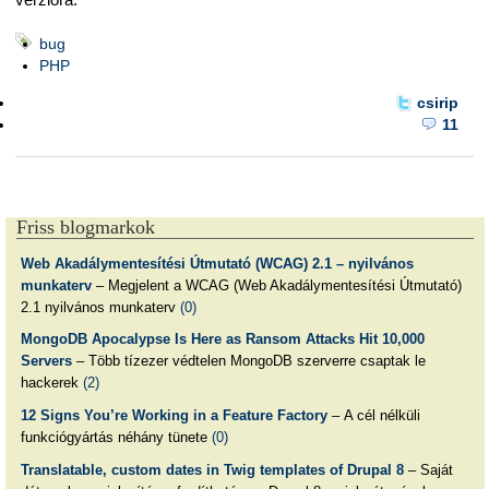
bug
PHP
csirip
11
Friss blogmarkok
Web Akadálymentesítési Útmutató (WCAG) 2.1 – nyilvános
munkaterv
– Megjelent a WCAG (Web Akadálymentesítési Útmutató)
2.1 nyilvános munkaterv
(0)
MongoDB Apocalypse Is Here as Ransom Attacks Hit 10,000
Servers
– Több tízezer védtelen MongoDB szerverre csaptak le
hackerek
(2)
12 Signs You’re Working in a Feature Factory
– A cél nélküli
funkciógyártás néhány tünete
(0)
Translatable, custom dates in Twig templates of Drupal 8
– Saját