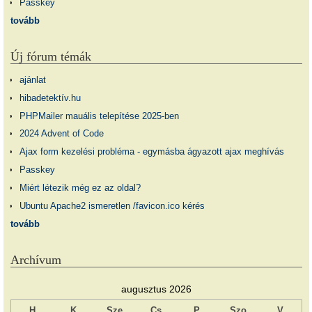
Passkey
tovább
Új fórum témák
ajánlat
hibadetektív.hu
PHPMailer mauális telepítése 2025-ben
2024 Advent of Code
Ajax form kezelési probléma - egymásba ágyazott ajax meghívás
Passkey
Miért létezik még ez az oldal?
Ubuntu Apache2 ismeretlen /favicon.ico kérés
tovább
Archívum
augusztus 2026
H
K
Sze
Cs
P
Szo
V