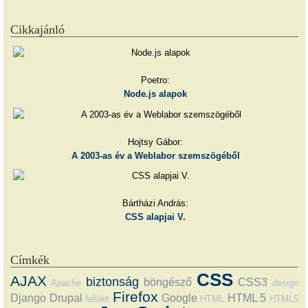
Cikkajánló
Poetro:
Node.js alapok
Hojtsy Gábor:
A 2003-as év a Weblabor szemszögéből
Bártházi András:
CSS alapjai V.
Címkék
CSS
AJAX
biztonság
böngésző
CSS3
Apache
design
Firefox
Django
Drupal
Google
HTML 5
felület
HTML
HTML5