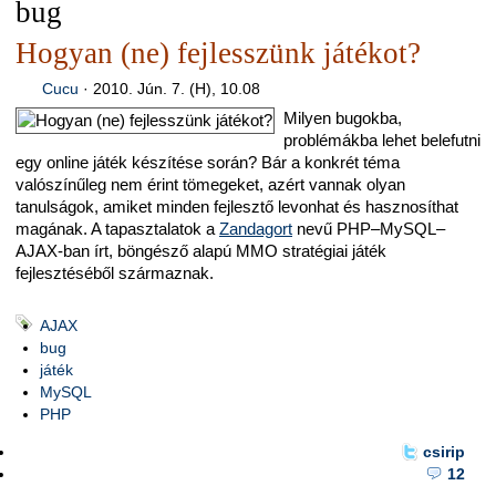
bug
Hogyan (ne) fejlesszünk játékot?
Cucu
·
2010. Jún. 7. (H), 10.08
Milyen bugokba,
problémákba lehet belefutni
egy online játék készítése során? Bár a konkrét téma
valószínűleg nem érint tömegeket, azért vannak olyan
tanulságok, amiket minden fejlesztő levonhat és hasznosíthat
magának. A tapasztalatok a
Zandagort
nevű PHP–MySQL–
AJAX-ban írt, böngésző alapú MMO stratégiai játék
fejlesztéséből származnak.
AJAX
bug
játék
MySQL
PHP
csirip
12