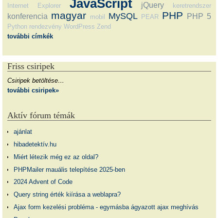
JavaScript
jQuery
Internet Explorer
keretrendszer
magyar
PHP
MySQL
konferencia
PHP 5
mobil
PEAR
Python
rendezvény
WordPress
Zend
további címkék
Friss csiripek
Csiripek betöltése…
további csiripek»
Aktív fórum témák
ajánlat
hibadetektív.hu
Miért létezik még ez az oldal?
PHPMailer mauális telepítése 2025-ben
2024 Advent of Code
Query string érték kiírása a weblapra?
Ajax form kezelési probléma - egymásba ágyazott ajax meghívás