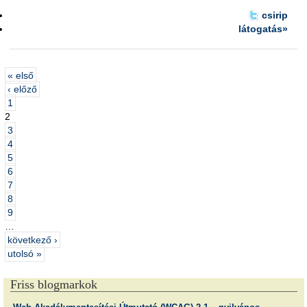
csirip
látogatás»
« első
‹ előző
1
2
3
4
5
6
7
8
9
…
következő ›
utolsó »
Friss blogmarkok