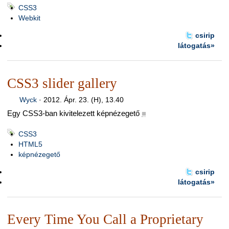
CSS3
Webkit
csirip
látogatás»
CSS3 slider gallery
Wyck
·
2012. Ápr. 23. (H), 13.40
Egy CSS3-ban kivitelezett képnézegető
■
CSS3
HTML5
képnézegető
csirip
látogatás»
Every Time You Call a Proprietary