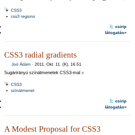
CSS3
css3 regions
csirip
látogatás»
CSS3 radial gradients
Joó Ádám
·
2011. Okt. 11. (K), 16.51
Sugárirányú színátmenetek CSS3-mal
■
CSS3
színátmenet
csirip
látogatás»
A Modest Proposal for CSS3