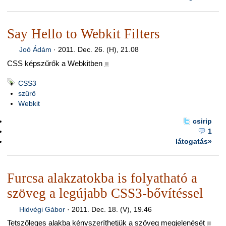
Say Hello to Webkit Filters
Joó Ádám
·
2011. Dec. 26. (H), 21.08
CSS képszűrők a Webkitben
■
CSS3
szűrő
Webkit
csirip
1
látogatás»
Furcsa alakzatokba is folyatható a
szöveg a legújabb CSS3-bővítéssel
Hidvégi Gábor
·
2011. Dec. 18. (V), 19.46
Tetszőleges alakba kényszeríthetjük a szöveg megjelenését
■