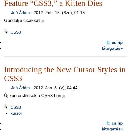
Feature “CSS3,” a Kitten Dies
Joó Ádám
·
2012. Feb. 15. (Sze), 01.15
Gondolj a cicákkal!
■
CSS3
csirip
látogatás»
Introducing the New Cursor Styles in
CSS3
Joó Ádám
·
2012. Jan. 8. (V), 04.44
Új kurzorstílusok a CSS3-ban
■
CSS3
kurzor
csirip
látogatás»