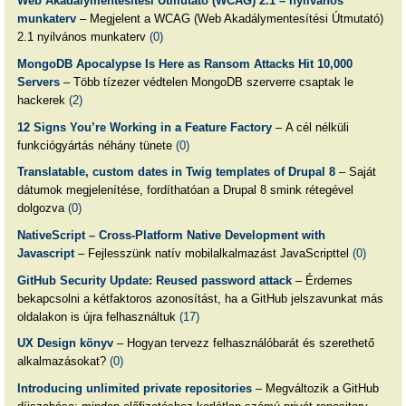
Web Akadálymentesítési Útmutató (WCAG) 2.1 – nyilvános
munkaterv
– Megjelent a WCAG (Web Akadálymentesítési Útmutató)
2.1 nyilvános munkaterv
(0)
MongoDB Apocalypse Is Here as Ransom Attacks Hit 10,000
Servers
– Több tízezer védtelen MongoDB szerverre csaptak le
hackerek
(2)
12 Signs You’re Working in a Feature Factory
– A cél nélküli
funkciógyártás néhány tünete
(0)
Translatable, custom dates in Twig templates of Drupal 8
– Saját
dátumok megjelenítése, fordíthatóan a Drupal 8 smink rétegével
dolgozva
(0)
NativeScript – Cross-Platform Native Development with
Javascript
– Fejlesszünk natív mobilalkalmazást JavaScripttel
(0)
GitHub Security Update: Reused password attack
– Érdemes
bekapcsolni a kétfaktoros azonosítást, ha a GitHub jelszavunkat más
oldalakon is újra felhasználtuk
(17)
UX Design könyv
– Hogyan tervezz felhasználóbarát és szerethető
alkalmazásokat?
(0)
Introducing unlimited private repositories
– Megváltozik a GitHub