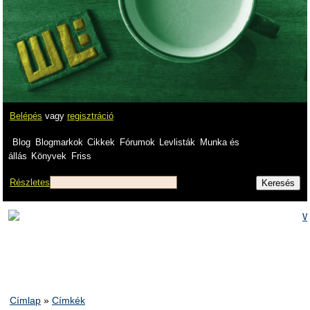
Belépés
vagy
regisztráció
Blog
Blogmarkok
Cikkek
Fórumok
Levlisták
Munka és
állás
Könyvek
Friss
Részletes
Címlap
»
Címkék