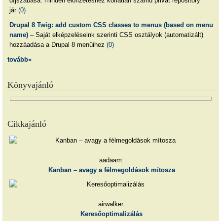
díjszabása: minden előfizetéshez korlátlan számú privát repository
jár
(0)
Drupal 8 Twig: add custom CSS classes to menus (based on menu
name)
– Saját elképzeléseink szerinti CSS osztályok (automatizált)
hozzáadása a Drupal 8 menüihez
(0)
tovább»
Könyvajánló
Cikkajánló
aadaam:
Kanban – avagy a félmegoldások mítosza
airwalker:
Keresőoptimalizálás