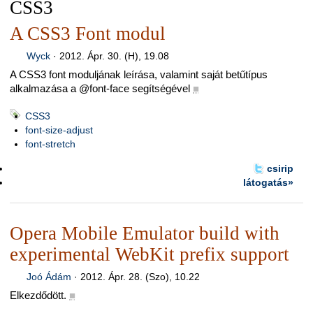
CSS3
A CSS3 Font modul
Wyck
·
2012. Ápr. 30. (H), 19.08
A CSS3 font moduljának leírása, valamint saját betűtípus
alkalmazása a @font-face segítségével
■
CSS3
font-size-adjust
font-stretch
csirip
látogatás»
Opera Mobile Emulator build with
experimental WebKit prefix support
Joó Ádám
·
2012. Ápr. 28. (Szo), 10.22
Elkezdődött.
■