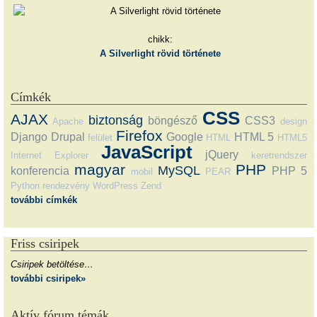
chikk:
A Silverlight rövid története
Címkék
CSS
AJAX
biztonság
böngésző
CSS3
Apache
design
Firefox
Django
Drupal
Google
HTML 5
felület
HTML
HTML5
JavaScript
jQuery
Internet Explorer
keretrendszer
magyar
PHP
MySQL
konferencia
PHP 5
mobil
PEAR
Python
rendezvény
WordPress
Zend
további címkék
Friss csiripek
Csiripek betöltése…
további csiripek»
Aktív fórum témák