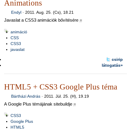
Animations
Endyl
·
2011. Aug. 25. (Cs), 18.21
Javaslat a CSS3 animációk bővítésére
■
animáció
CSS
CSS3
javaslat
csirip
látogatás»
HTML5 + CSS3 Google Plus téma
Bártházi András
·
2011. Júl. 25. (H), 19.19
A Google Plus témájának sitebuildje
■
CSS3
Google Plus
HTML5