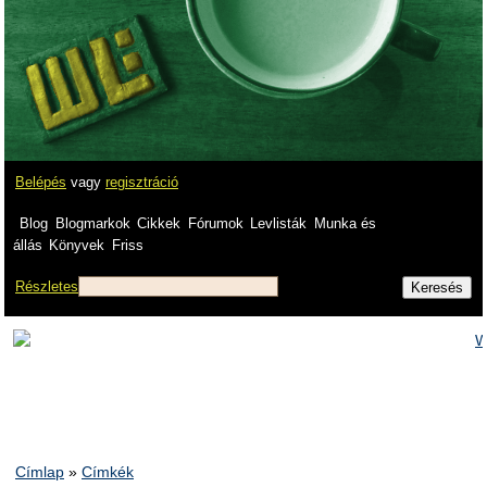
Belépés
vagy
regisztráció
Blog
Blogmarkok
Cikkek
Fórumok
Levlisták
Munka és
állás
Könyvek
Friss
Részletes
Címlap
»
Címkék