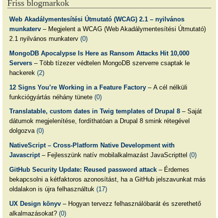
Friss blogmarkok
Web Akadálymentesítési Útmutató (WCAG) 2.1 – nyilvános
munkaterv
– Megjelent a WCAG (Web Akadálymentesítési Útmutató)
2.1 nyilvános munkaterv
(0)
MongoDB Apocalypse Is Here as Ransom Attacks Hit 10,000
Servers
– Több tízezer védtelen MongoDB szerverre csaptak le
hackerek
(2)
12 Signs You’re Working in a Feature Factory
– A cél nélküli
funkciógyártás néhány tünete
(0)
Translatable, custom dates in Twig templates of Drupal 8
– Saját
dátumok megjelenítése, fordíthatóan a Drupal 8 smink rétegével
dolgozva
(0)
NativeScript – Cross-Platform Native Development with
Javascript
– Fejlesszünk natív mobilalkalmazást JavaScripttel
(0)
GitHub Security Update: Reused password attack
– Érdemes
bekapcsolni a kétfaktoros azonosítást, ha a GitHub jelszavunkat más
oldalakon is újra felhasználtuk
(17)
UX Design könyv
– Hogyan tervezz felhasználóbarát és szerethető
alkalmazásokat?
(0)