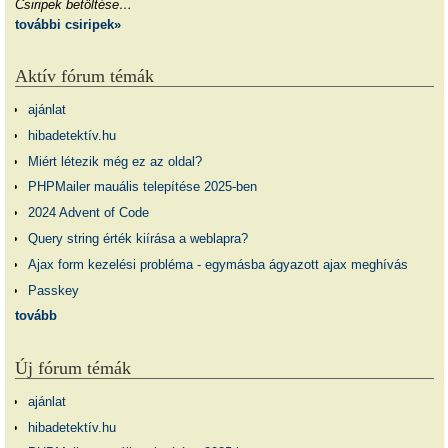
Csiripek betöltése…
további csiripek»
Aktív fórum témák
ajánlat
hibadetektív.hu
Miért létezik még ez az oldal?
PHPMailer mauális telepítése 2025-ben
2024 Advent of Code
Query string érték kiírása a weblapra?
Ajax form kezelési probléma - egymásba ágyazott ajax meghívás
Passkey
tovább
Új fórum témák
ajánlat
hibadetektív.hu