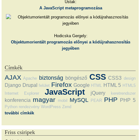
Ustak:
A JavaScript metaprogramozása
Hodicska Gergely:
Objektumorientált programozás előnyei a kódújrahasznosítás
jegyében
Címkék
CSS
AJAX
biztonság
böngésző
CSS3
Apache
design
Firefox
Django
Drupal
Google
HTML 5
felület
HTML
HTML5
JavaScript
jQuery
Internet Explorer
keretrendszer
magyar
PHP
MySQL
konferencia
PHP 5
mobil
PEAR
Python
rendezvény
WordPress
Zend
további címkék
Friss csiripek