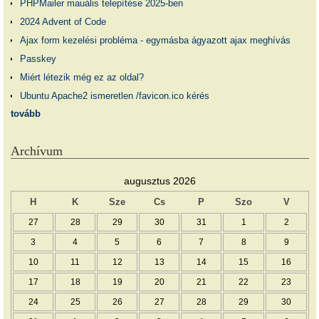
PHPMailer mauális telepítése 2025-ben
2024 Advent of Code
Ajax form kezelési probléma - egymásba ágyazott ajax meghívás
Passkey
Miért létezik még ez az oldal?
Ubuntu Apache2 ismeretlen /favicon.ico kérés
tovább
Archívum
augusztus 2026
H
K
Sze
Cs
P
Szo
V
27
28
29
30
31
1
2
3
4
5
6
7
8
9
10
11
12
13
14
15
16
17
18
19
20
21
22
23
24
25
26
27
28
29
30