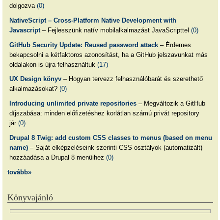
dolgozva
(0)
NativeScript – Cross-Platform Native Development with
Javascript
– Fejlesszünk natív mobilalkalmazást JavaScripttel
(0)
GitHub Security Update: Reused password attack
– Érdemes
bekapcsolni a kétfaktoros azonosítást, ha a GitHub jelszavunkat más
oldalakon is újra felhasználtuk
(17)
UX Design könyv
– Hogyan tervezz felhasználóbarát és szerethető
alkalmazásokat?
(0)
Introducing unlimited private repositories
– Megváltozik a GitHub
díjszabása: minden előfizetéshez korlátlan számú privát repository
jár
(0)
Drupal 8 Twig: add custom CSS classes to menus (based on menu
name)
– Saját elképzeléseink szerinti CSS osztályok (automatizált)
hozzáadása a Drupal 8 menüihez
(0)
tovább»
Könyvajánló