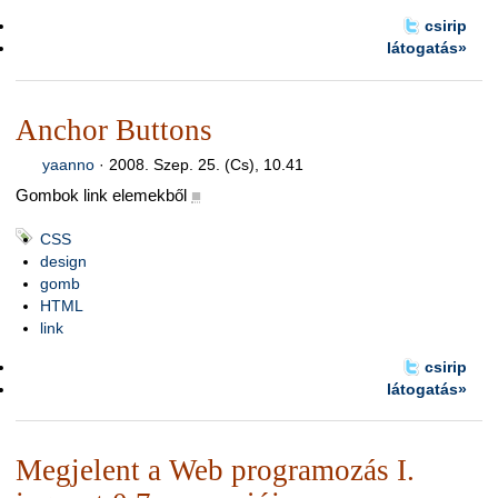
csirip
látogatás»
Anchor Buttons
yaanno
·
2008. Szep. 25. (Cs), 10.41
Gombok link elemekből
■
CSS
design
gomb
HTML
link
csirip
látogatás»
Megjelent a Web programozás I.