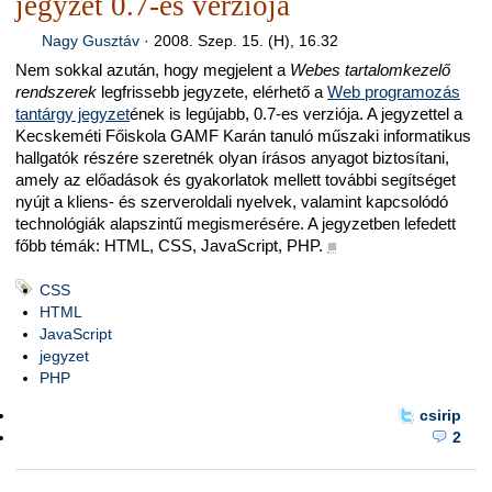
jegyzet 0.7-es verziója
Nagy Gusztáv
·
2008. Szep. 15. (H), 16.32
Nem sokkal azután, hogy megjelent a
Webes tartalomkezelő
rendszerek
legfrissebb jegyzete, elérhető a
Web programozás
tantárgy jegyzet
ének is legújabb, 0.7-es verziója. A jegyzettel a
Kecskeméti Főiskola GAMF Karán tanuló műszaki informatikus
hallgatók részére szeretnék olyan írásos anyagot biztosítani,
amely az előadások és gyakorlatok mellett további segítséget
nyújt a kliens- és szerveroldali nyelvek, valamint kapcsolódó
technológiák alapszintű megismerésére. A jegyzetben lefedett
főbb témák: HTML, CSS, JavaScript, PHP.
■
CSS
HTML
JavaScript
jegyzet
PHP
csirip
2