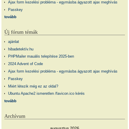
Ajax form kezelési probléma - egymásba ágyazott ajax meghívás
Passkey
tovább
Új fórum témák
ajánlat
hibadetektív.hu
PHPMailer mauális telepítése 2025-ben
2024 Advent of Code
Ajax form kezelési probléma - egymásba ágyazott ajax meghívás
Passkey
Miért létezik még ez az oldal?
Ubuntu Apache2 ismeretlen /favicon.ico kérés
tovább
Archívum
augusztus 2026