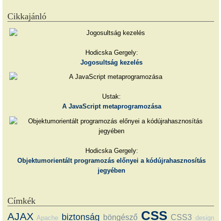
Cikkajánló
Hodicska Gergely:
Jogosultság kezelés
Ustak:
A JavaScript metaprogramozása
Hodicska Gergely:
Objektumorientált programozás előnyei a kódújrahasznosítás
jegyében
Címkék
CSS
AJAX
biztonság
böngésző
CSS3
Apache
design