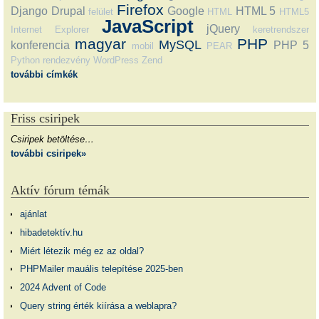
Firefox
Django
Drupal
Google
HTML 5
felület
HTML
HTML5
JavaScript
jQuery
Internet Explorer
keretrendszer
magyar
PHP
MySQL
konferencia
PHP 5
mobil
PEAR
Python
rendezvény
WordPress
Zend
további címkék
Friss csiripek
Csiripek betöltése…
további csiripek»
Aktív fórum témák
ajánlat
hibadetektív.hu
Miért létezik még ez az oldal?
PHPMailer mauális telepítése 2025-ben
2024 Advent of Code
Query string érték kiírása a weblapra?