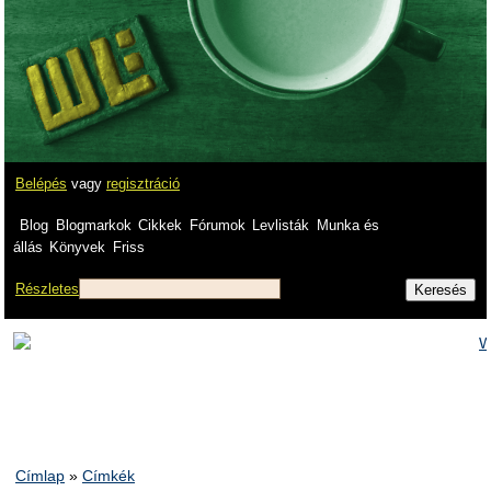
Belépés
vagy
regisztráció
Blog
Blogmarkok
Cikkek
Fórumok
Levlisták
Munka és
állás
Könyvek
Friss
Részletes
Címlap
»
Címkék