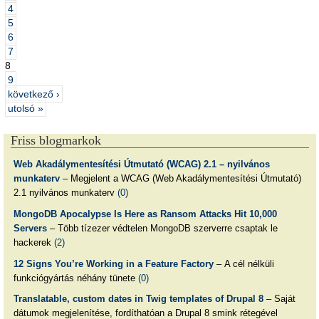
4
5
6
7
8
9
következő ›
utolsó »
Friss blogmarkok
Web Akadálymentesítési Útmutató (WCAG) 2.1 – nyilvános
munkaterv
– Megjelent a WCAG (Web Akadálymentesítési Útmutató)
2.1 nyilvános munkaterv
(0)
MongoDB Apocalypse Is Here as Ransom Attacks Hit 10,000
Servers
– Több tízezer védtelen MongoDB szerverre csaptak le
hackerek
(2)
12 Signs You’re Working in a Feature Factory
– A cél nélküli
funkciógyártás néhány tünete
(0)
Translatable, custom dates in Twig templates of Drupal 8
– Saját
dátumok megjelenítése, fordíthatóan a Drupal 8 smink rétegével