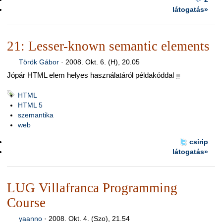
látogatás»
21: Lesser-known semantic elements
Török Gábor
·
2008. Okt. 6. (H), 20.05
Jópár HTML elem helyes használatáról példakóddal
■
HTML
HTML 5
szemantika
web
csirip
látogatás»
LUG Villafranca Programming
Course
yaanno
·
2008. Okt. 4. (Szo), 21.54