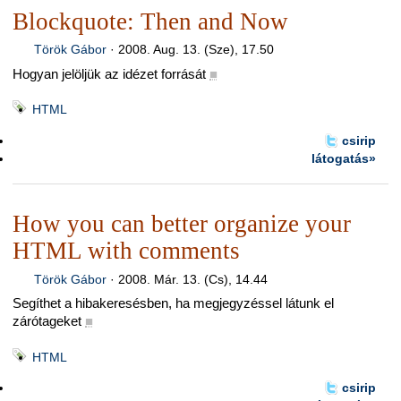
Blockquote: Then and Now
Török Gábor
·
2008. Aug. 13. (Sze), 17.50
Hogyan jelöljük az idézet forrását
■
HTML
csirip
látogatás»
How you can better organize your
HTML with comments
Török Gábor
·
2008. Már. 13. (Cs), 14.44
Segíthet a hibakeresésben, ha megjegyzéssel látunk el
zárótageket
■
HTML
csirip