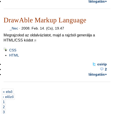
látogatás»
DrawAble Markup Language
_Nec
·
2008. Feb. 14. (Cs), 19.47
Megrajzolod az oldalvázlatot, majd a rajzból generálja a
HTML/CSS kódot
■
CSS
HTML
csirip
2
látogatás»
« első
‹ előző
1
2
3