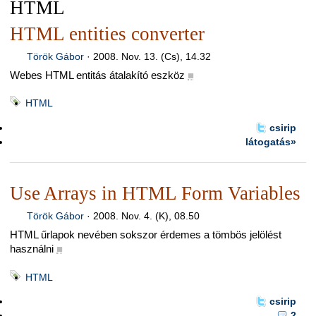
HTML
HTML entities converter
Török Gábor
·
2008. Nov. 13. (Cs), 14.32
Webes HTML entitás átalakító eszköz
■
HTML
csirip
látogatás»
Use Arrays in HTML Form Variables
Török Gábor
·
2008. Nov. 4. (K), 08.50
HTML űrlapok nevében sokszor érdemes a tömbös jelölést
használni
■
HTML
csirip
2