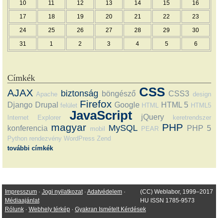
10
11
12
13
14
15
16
17
18
19
20
21
22
23
24
25
26
27
28
29
30
31
1
2
3
4
5
6
Címkék
CSS
AJAX
biztonság
böngésző
CSS3
Apache
design
Firefox
Django
Drupal
Google
HTML 5
felület
HTML
HTML5
JavaScript
jQuery
Internet Explorer
keretrendszer
magyar
PHP
MySQL
konferencia
PHP 5
mobil
PEAR
Python
rendezvény
WordPress
Zend
további címkék
Impresszum
·
Jogi nyilatkozat
·
Adatvédelem
·
(CC) Weblabor, 1999–2017
Médiaajánlat
HU ISSN 1785-9573
Rólunk
·
Webhely térkép
·
Gyakran Ismételt Kérdések