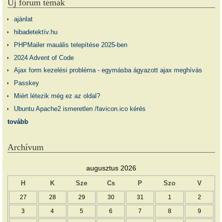
Új fórum témák
ajánlat
hibadetektív.hu
PHPMailer mauális telepítése 2025-ben
2024 Advent of Code
Ajax form kezelési probléma - egymásba ágyazott ajax meghívás
Passkey
Miért létezik még ez az oldal?
Ubuntu Apache2 ismeretlen /favicon.ico kérés
tovább
Archívum
augusztus 2026
H
K
Sze
Cs
P
Szo
V
27
28
29
30
31
1
2
3
4
5
6
7
8
9