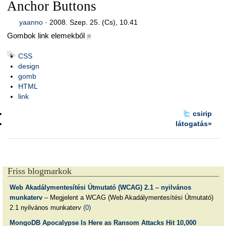
Anchor Buttons
yaanno
·
2008. Szep. 25. (Cs), 10.41
Gombok link elemekből
■
CSS
design
gomb
HTML
link
csirip
látogatás»
Friss blogmarkok
Web Akadálymentesítési Útmutató (WCAG) 2.1 – nyilvános
munkaterv
– Megjelent a WCAG (Web Akadálymentesítési Útmutató)
2.1 nyilvános munkaterv
(0)
MongoDB Apocalypse Is Here as Ransom Attacks Hit 10,000