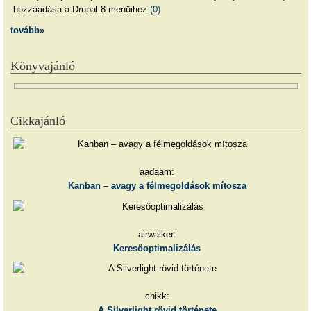
hozzáadása a Drupal 8 menüihez
(0)
tovább»
Könyvajánló
Cikkajánló
aadaam:
Kanban – avagy a félmegoldások mítosza
airwalker:
Keresőoptimalizálás
chikk:
A Silverlight rövid története