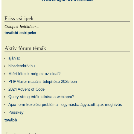
Friss csiripek
Csiripek betöltése…
további csiripek»
Aktív fórum témák
ajánlat
hibadetektív.hu
Miért létezik még ez az oldal?
PHPMailer mauális telepítése 2025-ben
2024 Advent of Code
Query string érték kiírása a weblapra?
Ajax form kezelési probléma - egymásba ágyazott ajax meghívás
Passkey
tovább