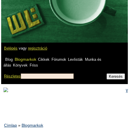
Belépés
vagy
regisztráció
Blogmarkok
Blog
Cikkek
Fórumok
Levlisták
Munka és
állás
Könyvek
Friss
Részletes
Címlap
»
Blogmarkok