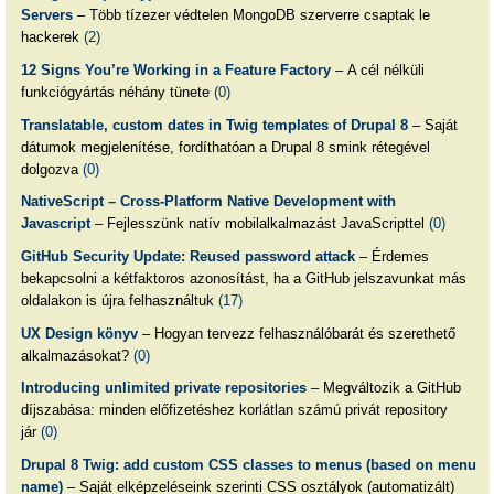
Servers
– Több tízezer védtelen MongoDB szerverre csaptak le
hackerek
(2)
12 Signs You’re Working in a Feature Factory
– A cél nélküli
funkciógyártás néhány tünete
(0)
Translatable, custom dates in Twig templates of Drupal 8
– Saját
dátumok megjelenítése, fordíthatóan a Drupal 8 smink rétegével
dolgozva
(0)
NativeScript – Cross-Platform Native Development with
Javascript
– Fejlesszünk natív mobilalkalmazást JavaScripttel
(0)
GitHub Security Update: Reused password attack
– Érdemes
bekapcsolni a kétfaktoros azonosítást, ha a GitHub jelszavunkat más
oldalakon is újra felhasználtuk
(17)
UX Design könyv
– Hogyan tervezz felhasználóbarát és szerethető
alkalmazásokat?
(0)
Introducing unlimited private repositories
– Megváltozik a GitHub
díjszabása: minden előfizetéshez korlátlan számú privát repository
jár
(0)
Drupal 8 Twig: add custom CSS classes to menus (based on menu
name)
– Saját elképzeléseink szerinti CSS osztályok (automatizált)