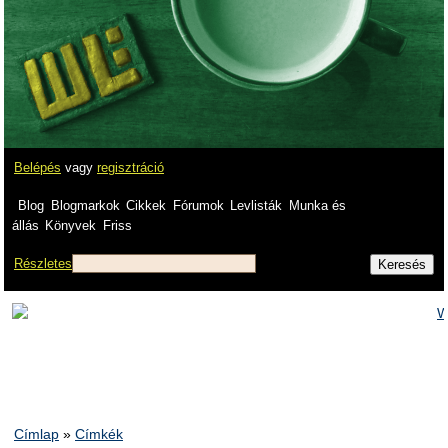
Belépés
vagy
regisztráció
Blog
Blogmarkok
Cikkek
Fórumok
Levlisták
Munka és
állás
Könyvek
Friss
Részletes
Címlap
»
Címkék