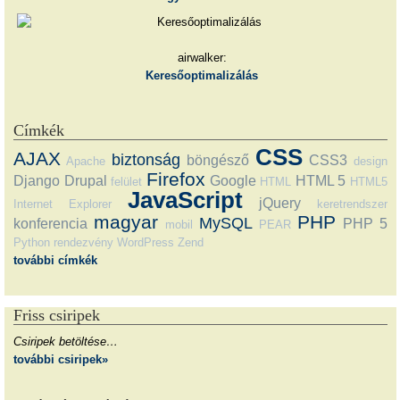
airwalker:
Keresőoptimalizálás
Címkék
CSS
AJAX
biztonság
böngésző
CSS3
Apache
design
Firefox
Django
Drupal
Google
HTML 5
felület
HTML
HTML5
JavaScript
jQuery
Internet Explorer
keretrendszer
magyar
PHP
MySQL
konferencia
PHP 5
mobil
PEAR
Python
rendezvény
WordPress
Zend
további címkék
Friss csiripek
Csiripek betöltése…
további csiripek»