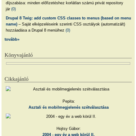
díjszabása: minden előfizetéshez korlátlan számú privát repository
jár
(0)
Drupal 8 Twig: add custom CSS classes to menus (based on menu
name)
– Saját elképzeléseink szerinti CSS osztályok (automatizált)
hozzáadása a Drupal 8 menüihez
(0)
tovább»
Könyvajánló
Cikkajánló
Pepita:
Asztali és mobilmegjelenés szétválasztása
Hojtsy Gábor:
2004 - egy év a web körül II.