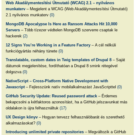
Web Akadálymentesítési Útmutató (WCAG) 2.1 – nyilvános
munkaterv
– Megjelent a WCAG (Web Akadálymentesítési Útmutató)
2.1 nyilvános munkaterv
(0)
MongoDB Apocalypse Is Here as Ransom Attacks Hit 10,000
Servers
– Több tízezer védtelen MongoDB szerverre csaptak le
hackerek
(2)
12 Signs You’re Working in a Feature Factory
– A cél nélküli
funkciógyártás néhány tünete
(0)
Translatable, custom dates in Twig templates of Drupal 8
– Saját
dátumok megjelenítése, fordíthatóan a Drupal 8 smink rétegével
dolgozva
(0)
NativeScript – Cross-Platform Native Development with
Javascript
– Fejlesszünk natív mobilalkalmazást JavaScripttel
(0)
GitHub Security Update: Reused password attack
– Érdemes
bekapcsolni a kétfaktoros azonosítást, ha a GitHub jelszavunkat más
oldalakon is újra felhasználtuk
(17)
UX Design könyv
– Hogyan tervezz felhasználóbarát és szerethető
alkalmazásokat?
(0)
Introducing unlimited private repositories
– Megváltozik a GitHub