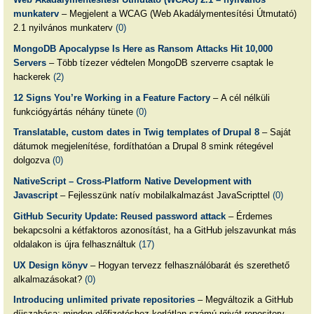
munkaterv
– Megjelent a WCAG (Web Akadálymentesítési Útmutató)
2.1 nyilvános munkaterv
(0)
MongoDB Apocalypse Is Here as Ransom Attacks Hit 10,000
Servers
– Több tízezer védtelen MongoDB szerverre csaptak le
hackerek
(2)
12 Signs You’re Working in a Feature Factory
– A cél nélküli
funkciógyártás néhány tünete
(0)
Translatable, custom dates in Twig templates of Drupal 8
– Saját
dátumok megjelenítése, fordíthatóan a Drupal 8 smink rétegével
dolgozva
(0)
NativeScript – Cross-Platform Native Development with
Javascript
– Fejlesszünk natív mobilalkalmazást JavaScripttel
(0)
GitHub Security Update: Reused password attack
– Érdemes
bekapcsolni a kétfaktoros azonosítást, ha a GitHub jelszavunkat más
oldalakon is újra felhasználtuk
(17)
UX Design könyv
– Hogyan tervezz felhasználóbarát és szerethető
alkalmazásokat?
(0)
Introducing unlimited private repositories
– Megváltozik a GitHub
díjszabása: minden előfizetéshez korlátlan számú privát repository