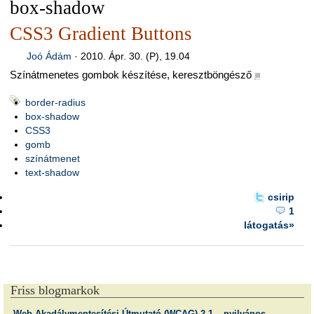
box-shadow
CSS3 Gradient Buttons
Joó Ádám
·
2010. Ápr. 30. (P), 19.04
Színátmenetes gombok készítése, keresztböngésző
■
border-radius
box-shadow
CSS3
gomb
színátmenet
text-shadow
csirip
1
látogatás»
Friss blogmarkok
Web Akadálymentesítési Útmutató (WCAG) 2.1 – nyilvános