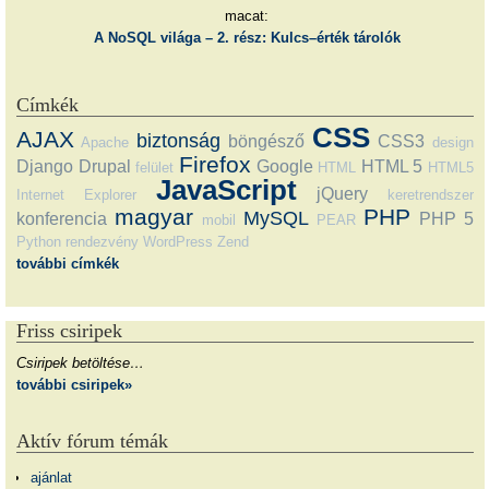
macat:
A NoSQL világa – 2. rész: Kulcs–érték tárolók
Címkék
CSS
AJAX
biztonság
böngésző
CSS3
Apache
design
Firefox
Django
Drupal
Google
HTML 5
felület
HTML
HTML5
JavaScript
jQuery
Internet Explorer
keretrendszer
magyar
PHP
MySQL
konferencia
PHP 5
mobil
PEAR
Python
rendezvény
WordPress
Zend
további címkék
Friss csiripek
Csiripek betöltése…
további csiripek»
Aktív fórum témák
ajánlat