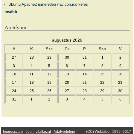
Ubuntu Apache2 ismeretlen /favicon.ico kérés
tovább
Archívum
augusztus 2026
H
K
Sze
Cs
P
Szo
V
27
28
29
30
31
1
2
3
4
5
6
7
8
9
10
11
12
13
14
15
16
17
18
19
20
21
22
23
24
25
26
27
28
29
30
31
1
2
3
4
5
6
Impresszum
·
Jogi nyilatkozat
·
Adatvédelem
·
(CC) Weblabor, 1999–2017