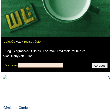
Belépés
vagy
regisztráció
Blog
Blogmarkok
Cikkek
Fórumok
Levlisták
Munka és
állás
Könyvek
Friss
Részletes
Címlap
»
Címkék