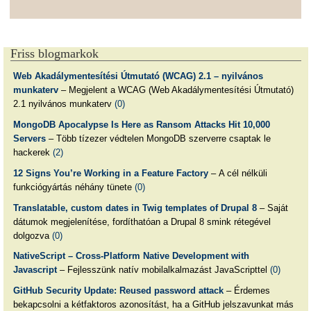
Friss blogmarkok
Web Akadálymentesítési Útmutató (WCAG) 2.1 – nyilvános
munkaterv
– Megjelent a WCAG (Web Akadálymentesítési Útmutató)
2.1 nyilvános munkaterv
(0)
MongoDB Apocalypse Is Here as Ransom Attacks Hit 10,000
Servers
– Több tízezer védtelen MongoDB szerverre csaptak le
hackerek
(2)
12 Signs You’re Working in a Feature Factory
– A cél nélküli
funkciógyártás néhány tünete
(0)
Translatable, custom dates in Twig templates of Drupal 8
– Saját
dátumok megjelenítése, fordíthatóan a Drupal 8 smink rétegével
dolgozva
(0)
NativeScript – Cross-Platform Native Development with
Javascript
– Fejlesszünk natív mobilalkalmazást JavaScripttel
(0)
GitHub Security Update: Reused password attack
– Érdemes
bekapcsolni a kétfaktoros azonosítást, ha a GitHub jelszavunkat más