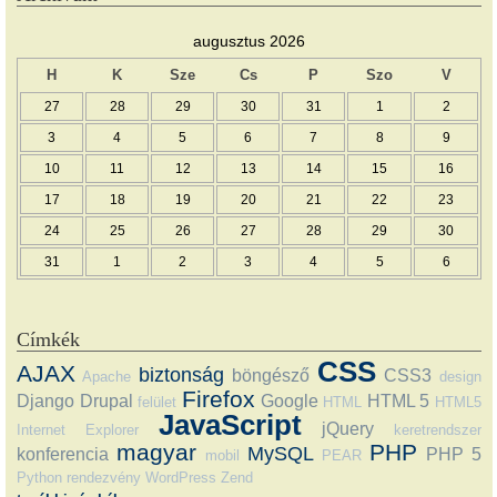
augusztus 2026
H
K
Sze
Cs
P
Szo
V
27
28
29
30
31
1
2
3
4
5
6
7
8
9
10
11
12
13
14
15
16
17
18
19
20
21
22
23
24
25
26
27
28
29
30
31
1
2
3
4
5
6
Címkék
CSS
AJAX
biztonság
böngésző
CSS3
Apache
design
Firefox
Django
Drupal
Google
HTML 5
felület
HTML
HTML5
JavaScript
jQuery
Internet Explorer
keretrendszer
magyar
PHP
MySQL
konferencia
PHP 5
mobil
PEAR
Python
rendezvény
WordPress
Zend