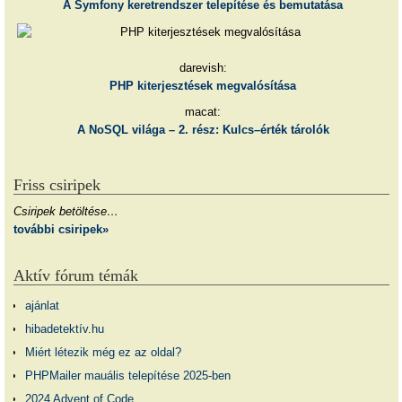
A Symfony keretrendszer telepítése és bemutatása
darevish:
PHP kiterjesztések megvalósítása
macat:
A NoSQL világa – 2. rész: Kulcs–érték tárolók
Friss csiripek
Csiripek betöltése…
további csiripek»
Aktív fórum témák
ajánlat
hibadetektív.hu
Miért létezik még ez az oldal?
PHPMailer mauális telepítése 2025-ben
2024 Advent of Code