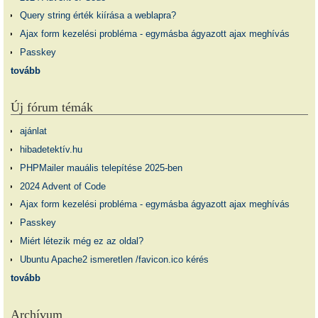
Query string érték kiírása a weblapra?
Ajax form kezelési probléma - egymásba ágyazott ajax meghívás
Passkey
tovább
Új fórum témák
ajánlat
hibadetektív.hu
PHPMailer mauális telepítése 2025-ben
2024 Advent of Code
Ajax form kezelési probléma - egymásba ágyazott ajax meghívás
Passkey
Miért létezik még ez az oldal?
Ubuntu Apache2 ismeretlen /favicon.ico kérés
tovább
Archívum