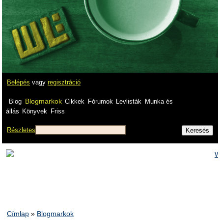
Belépés
vagy
regisztráció
Blogmarkok
Blog
Cikkek
Fórumok
Levlisták
Munka és
állás
Könyvek
Friss
Részletes
Címlap
»
Blogmarkok