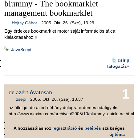
blummy - The bookmarklet
management bookmarklet
Hojtsy Gábor
·
2005. Okt. 26. (Sze), 13.29
Egy érdekes bookmarklet motor saját információs tálca
kialakításához
■
JavaScript
csirip
látogatás»
1
de azért óvatosan
zsepi
·
2005. Okt. 26. (Sze), 13.37
az ötlet jó, de azért néhány dologra érdemes odafigyelni:
http://www.ajaxian.com/archives/2005/10/blummy_quick_ac.html
A hozzászóláshoz
regisztráció
és
belépés
szükséges
új téma