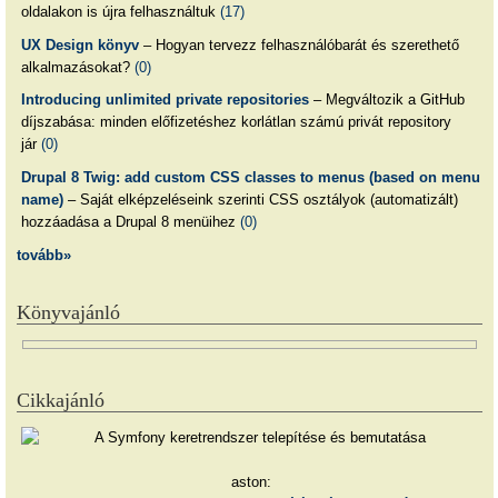
oldalakon is újra felhasználtuk
(17)
UX Design könyv
– Hogyan tervezz felhasználóbarát és szerethető
alkalmazásokat?
(0)
Introducing unlimited private repositories
– Megváltozik a GitHub
díjszabása: minden előfizetéshez korlátlan számú privát repository
jár
(0)
Drupal 8 Twig: add custom CSS classes to menus (based on menu
name)
– Saját elképzeléseink szerinti CSS osztályok (automatizált)
hozzáadása a Drupal 8 menüihez
(0)
tovább»
Könyvajánló
Cikkajánló
aston: