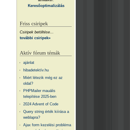
Keresőoptimalizálás
Friss csiripek
Csiripek betöltése…
további csiripek»
Aktív fórum témák
ajánlat
hibadetektív.hu
Miért létezik még ez az
oldal?
PHPMailer mauális
telepítése 2025-ben
2024 Advent of Code
Query string érték kiírása a
weblapra?
Ajax form kezelési probléma