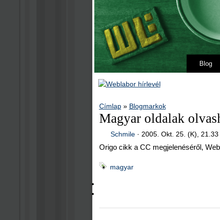
Blog
Címlap
»
Blogmarkok
Magyar oldalak olvash
Schmile
·
2005. Okt. 25. (K), 21.33
Origo cikk a CC megjelenéséről, Webl
magyar