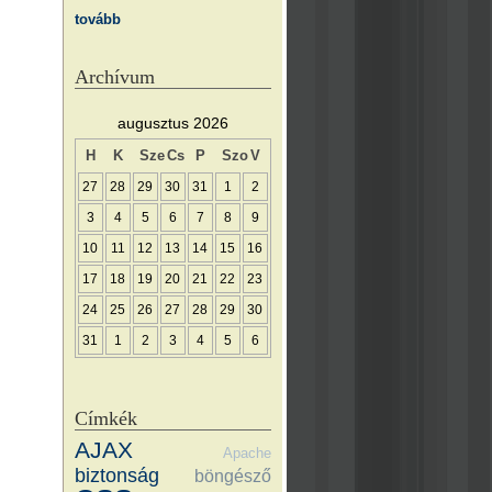
tovább
Archívum
augusztus 2026
H
K
Sze
Cs
P
Szo
V
27
28
29
30
31
1
2
3
4
5
6
7
8
9
10
11
12
13
14
15
16
17
18
19
20
21
22
23
24
25
26
27
28
29
30
31
1
2
3
4
5
6
Címkék
AJAX
Apache
biztonság
böngésző