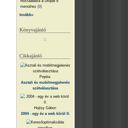
hozzáadása a Drupal 8
menüihez
(0)
tovább»
Könyvajánló
Cikkajánló
Pepita:
Asztali és mobilmegjelenés
szétválasztása
Hojtsy Gábor:
2004 - egy év a web körül II.
airwalker: