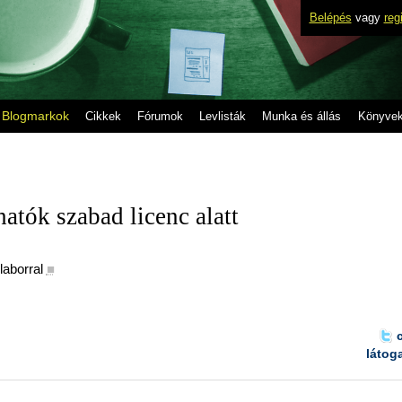
Belépés
vagy
reg
Blogmarkok
Cikkek
Fórumok
Levlisták
Munka és állás
Könyve
atók szabad licenc alatt
aborral
■
látog