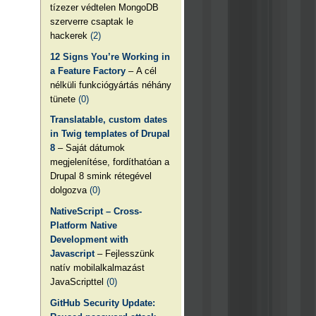
tízezer védtelen MongoDB
szerverre csaptak le
hackerek
(2)
12 Signs You’re Working in
a Feature Factory
– A cél
nélküli funkciógyártás néhány
tünete
(0)
Translatable, custom dates
in Twig templates of Drupal
8
– Saját dátumok
megjelenítése, fordíthatóan a
Drupal 8 smink rétegével
dolgozva
(0)
NativeScript – Cross-
Platform Native
Development with
Javascript
– Fejlesszünk
natív mobilalkalmazást
JavaScripttel
(0)
GitHub Security Update: