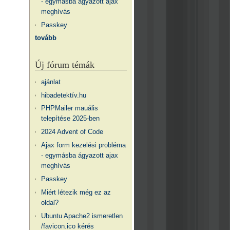
- egymásba ágyazott ajax
meghívás
Passkey
tovább
Új fórum témák
ajánlat
hibadetektív.hu
PHPMailer mauális
telepítése 2025-ben
2024 Advent of Code
Ajax form kezelési probléma
- egymásba ágyazott ajax
meghívás
Passkey
Miért létezik még ez az
oldal?
Ubuntu Apache2 ismeretlen
/favicon.ico kérés