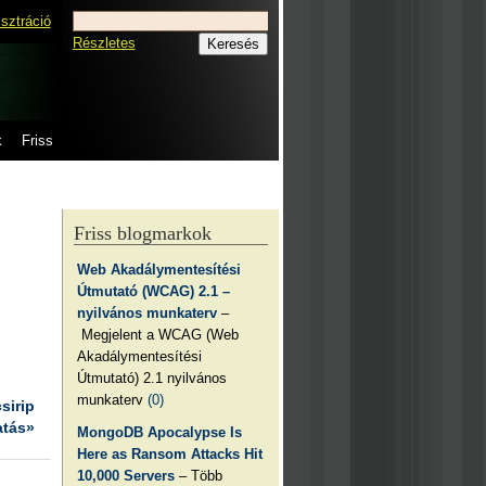
isztráció
Részletes
k
Friss
Friss blogmarkok
Web Akadálymentesítési
Útmutató (WCAG) 2.1 –
nyilvános munkaterv
–
Megjelent a WCAG (Web
Akadálymentesítési
Útmutató) 2.1 nyilvános
munkaterv
(0)
csirip
atás»
MongoDB Apocalypse Is
Here as Ransom Attacks Hit
10,000 Servers
– Több