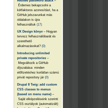
Reused password attack
–
Érdemes bekapcsolni a
kétfaktoros azonosítást, ha a
GitHub jelszavunkat más
oldalakon is újra
felhasználtuk
(17)
UX Design könyv
– Hogyan
tervezz felhasználóbarát és
szerethető
alkalmazásokat?
(0)
Introducing unlimited
private repositories
–
Megváltozik a GitHub
díjszabása: minden
előfizetéshez korlátlan számú
privát repository jár
(0)
Drupal 8 Twig: add custom
CSS classes to menus
(based on menu name)
–
Saját elképzeléseink szerinti
CSS osztályok (automatizált)