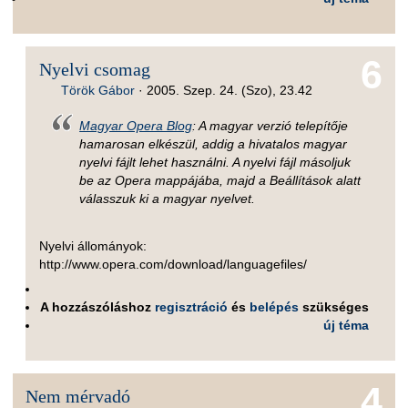
6
Nyelvi csomag
Török Gábor
·
2005. Szep. 24. (Szo), 23.42
Magyar Opera Blog
: A magyar verzió telepítője
hamarosan elkészül, addig a hivatalos magyar
nyelvi fájlt lehet használni. A nyelvi fájl másoljuk
be az Opera mappájába, majd a Beállítások alatt
válasszuk ki a magyar nyelvet.
Nyelvi állományok:
http://www.opera.com/download/languagefiles/
A hozzászóláshoz
regisztráció
és
belépés
szükséges
új téma
4
Nem mérvadó