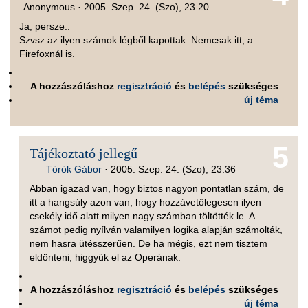
Anonymous ·
2005. Szep. 24. (Szo), 23.20
Ja, persze..
Szvsz az ilyen számok légből kapottak. Nemcsak itt, a
Firefoxnál is.
A hozzászóláshoz
regisztráció
és
belépés
szükséges
új téma
5
Tájékoztató jellegű
Török Gábor
·
2005. Szep. 24. (Szo), 23.36
Abban igazad van, hogy biztos nagyon pontatlan szám, de
itt a hangsúly azon van, hogy hozzávetőlegesen ilyen
csekély idő alatt milyen nagy számban töltötték le. A
számot pedig nyílván valamilyen logika alapján számolták,
nem hasra ütésszerűen. De ha mégis, ezt nem tisztem
eldönteni, higgyük el az Operának.
A hozzászóláshoz
regisztráció
és
belépés
szükséges
új téma