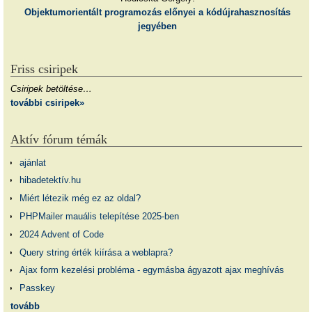
Objektumorientált programozás előnyei a kódújrahasznosítás
jegyében
Friss csiripek
Csiripek betöltése…
további csiripek»
Aktív fórum témák
ajánlat
hibadetektív.hu
Miért létezik még ez az oldal?
PHPMailer mauális telepítése 2025-ben
2024 Advent of Code
Query string érték kiírása a weblapra?
Ajax form kezelési probléma - egymásba ágyazott ajax meghívás
Passkey
tovább