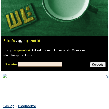
Belépés
vagy
regisztráció
Blogmarkok
Blog
Cikkek
Fórumok
Levlisták
Munka és
állás
Könyvek
Friss
Részletes
Címlap
»
Blogmarkok