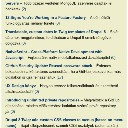
Servers
– Több tízezer védtelen MongoDB szerverre csaptak le
hackerek
(2)
12 Signs You’re Working in a Feature Factory
– A cél nélküli
funkciógyártás néhány tünete
(0)
Translatable, custom dates in Twig templates of Drupal 8
– Saját
dátumok megjelenítése, fordíthatóan a Drupal 8 smink rétegével
dolgozva
(0)
NativeScript – Cross-Platform Native Development with
Javascript
– Fejlesszünk natív mobilalkalmazást JavaScripttel
(0)
GitHub Security Update: Reused password attack
– Érdemes
bekapcsolni a kétfaktoros azonosítást, ha a GitHub jelszavunkat más
oldalakon is újra felhasználtuk
(17)
UX Design könyv
– Hogyan tervezz felhasználóbarát és szerethető
alkalmazásokat?
(0)
Introducing unlimited private repositories
– Megváltozik a GitHub
díjszabása: minden előfizetéshez korlátlan számú privát repository
jár
(0)
Drupal 8 Twig: add custom CSS classes to menus (based on menu
name)
– Saját elképzeléseink szerinti CSS osztályok (automatizált)