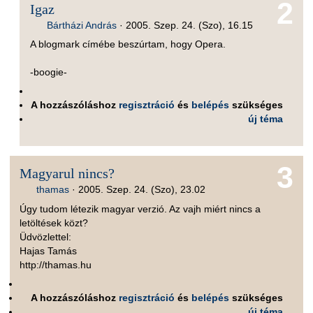
2
Igaz
Bártházi András
·
2005. Szep. 24. (Szo), 16.15
A blogmark címébe beszúrtam, hogy Opera.
-boogie-
A hozzászóláshoz
regisztráció
és
belépés
szükséges
új téma
3
Magyarul nincs?
thamas
·
2005. Szep. 24. (Szo), 23.02
Úgy tudom létezik magyar verzió. Az vajh miért nincs a
letöltések közt?
Üdvözlettel:
Hajas Tamás
http://thamas.hu
A hozzászóláshoz
regisztráció
és
belépés
szükséges
új téma