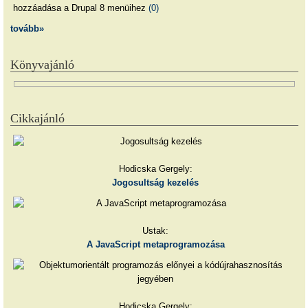
hozzáadása a Drupal 8 menüihez
(0)
tovább»
Könyvajánló
Cikkajánló
Hodicska Gergely:
Jogosultság kezelés
Ustak:
A JavaScript metaprogramozása
Hodicska Gergely: