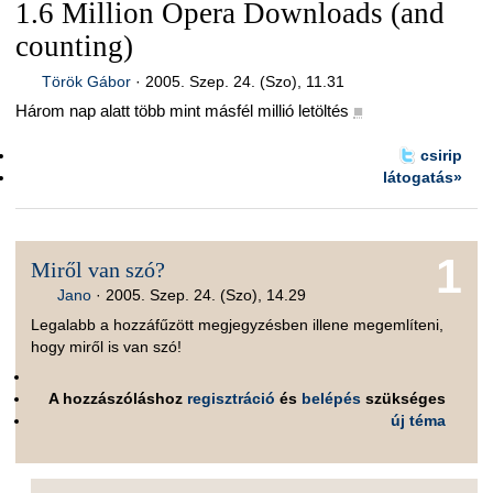
1.6 Million Opera Downloads (and
counting)
Török Gábor
·
2005. Szep. 24. (Szo), 11.31
Három nap alatt több mint másfél millió letöltés
■
csirip
látogatás»
1
Miről van szó?
Jano
·
2005. Szep. 24. (Szo), 14.29
Legalabb a hozzáfűzött megjegyzésben illene megemlíteni,
hogy miről is van szó!
A hozzászóláshoz
regisztráció
és
belépés
szükséges
új téma