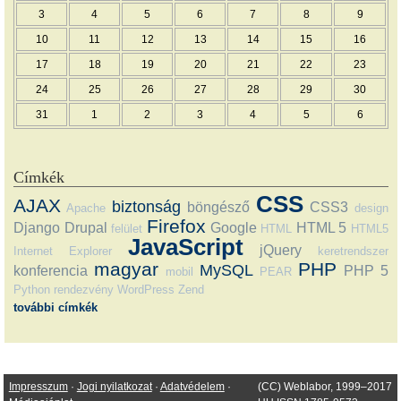
3
4
5
6
7
8
9
10
11
12
13
14
15
16
17
18
19
20
21
22
23
24
25
26
27
28
29
30
31
1
2
3
4
5
6
Címkék
CSS
AJAX
biztonság
böngésző
CSS3
Apache
design
Firefox
Django
Drupal
Google
HTML 5
felület
HTML
HTML5
JavaScript
jQuery
Internet Explorer
keretrendszer
magyar
PHP
MySQL
konferencia
PHP 5
mobil
PEAR
Python
rendezvény
WordPress
Zend
további címkék
Impresszum
·
Jogi nyilatkozat
·
Adatvédelem
·
(CC) Weblabor, 1999–2017