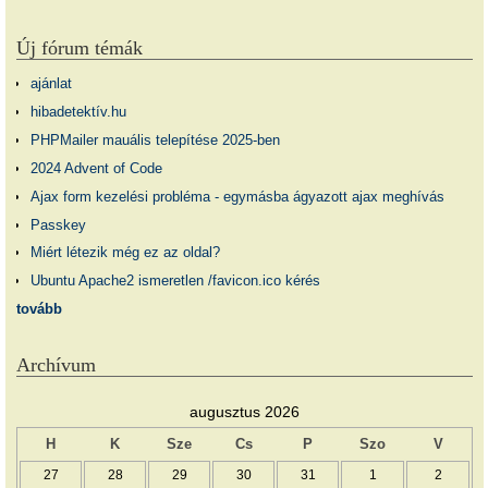
Új fórum témák
ajánlat
hibadetektív.hu
PHPMailer mauális telepítése 2025-ben
2024 Advent of Code
Ajax form kezelési probléma - egymásba ágyazott ajax meghívás
Passkey
Miért létezik még ez az oldal?
Ubuntu Apache2 ismeretlen /favicon.ico kérés
tovább
Archívum
augusztus 2026
H
K
Sze
Cs
P
Szo
V
27
28
29
30
31
1
2