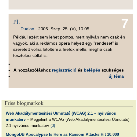
7
Pl.
Dualon
·
2005. Szep. 25. (V), 10.05
Például azért sem lehet pontos, mert nyilván nem csak én
vagyok, aki a reklámos opera helyett egy "rendeset" is
szeretett volna letölteni a firefox mellé, mégha csak
tesztelési céllal is.
A hozzászóláshoz
regisztráció
és
belépés
szükséges
új téma
Friss blogmarkok
Web Akadálymentesítési Útmutató (WCAG) 2.1 – nyilvános
munkaterv
– Megjelent a WCAG (Web Akadálymentesítési Útmutató)
2.1 nyilvános munkaterv
(0)
MongoDB Apocalypse Is Here as Ransom Attacks Hit 10,000