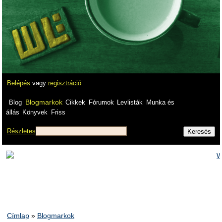
Belépés
vagy
regisztráció
Blogmarkok
Blog
Cikkek
Fórumok
Levlisták
Munka és
állás
Könyvek
Friss
Részletes
Címlap
»
Blogmarkok