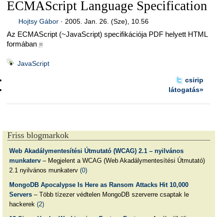
ECMAScript Language Specification
Hojtsy Gábor
·
2005. Jan. 26. (Sze), 10.56
Az ECMAScript (~JavaScript) specifikációja PDF helyett HTML
formában
■
JavaScript
csirip
látogatás»
Friss blogmarkok
Web Akadálymentesítési Útmutató (WCAG) 2.1 – nyilvános
munkaterv
– Megjelent a WCAG (Web Akadálymentesítési Útmutató)
2.1 nyilvános munkaterv
(0)
MongoDB Apocalypse Is Here as Ransom Attacks Hit 10,000
Servers
– Több tízezer védtelen MongoDB szerverre csaptak le
hackerek
(2)