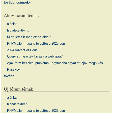
további csiripek»
Aktív fórum témák
ajánlat
hibadetektív.hu
Miért létezik még ez az oldal?
PHPMailer mauális telepítése 2025-ben
2024 Advent of Code
Query string érték kiírása a weblapra?
Ajax form kezelési probléma - egymásba ágyazott ajax meghívás
Passkey
tovább
Új fórum témák
ajánlat
hibadetektív.hu
PHPMailer mauális telepítése 2025-ben