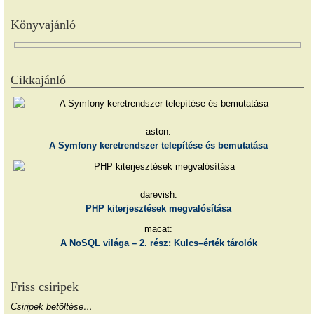
Könyvajánló
Cikkajánló
aston:
A Symfony keretrendszer telepítése és bemutatása
darevish:
PHP kiterjesztések megvalósítása
macat:
A NoSQL világa – 2. rész: Kulcs–érték tárolók
Friss csiripek
Csiripek betöltése…