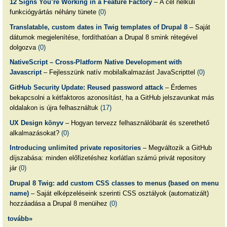
12 Signs You’re Working in a Feature Factory
– A cél nélküli
funkciógyártás néhány tünete
(0)
Translatable, custom dates in Twig templates of Drupal 8
– Saját
dátumok megjelenítése, fordíthatóan a Drupal 8 smink rétegével
dolgozva
(0)
NativeScript – Cross-Platform Native Development with
Javascript
– Fejlesszünk natív mobilalkalmazást JavaScripttel
(0)
GitHub Security Update: Reused password attack
– Érdemes
bekapcsolni a kétfaktoros azonosítást, ha a GitHub jelszavunkat más
oldalakon is újra felhasználtuk
(17)
UX Design könyv
– Hogyan tervezz felhasználóbarát és szerethető
alkalmazásokat?
(0)
Introducing unlimited private repositories
– Megváltozik a GitHub
díjszabása: minden előfizetéshez korlátlan számú privát repository
jár
(0)
Drupal 8 Twig: add custom CSS classes to menus (based on menu
name)
– Saját elképzeléseink szerinti CSS osztályok (automatizált)
hozzáadása a Drupal 8 menüihez
(0)
tovább»