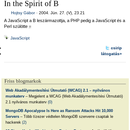
In the Spirit of B
Hojtsy Gábor
·
2004. Jún. 27. (V), 23.21
A JavaScript a B leszármazottja, a PHP pedig a JavaScript és a
Perl szülötte
■
JavaScript
csirip
látogatás»
Friss blogmarkok
Web Akadálymentesítési Útmutató (WCAG) 2.1 – nyilvános
munkaterv
– Megjelent a WCAG (Web Akadálymentesítési Útmutató)
2.1 nyilvános munkaterv
(0)
MongoDB Apocalypse Is Here as Ransom Attacks Hit 10,000
Servers
– Több tízezer védtelen MongoDB szerverre csaptak le
hackerek
(2)