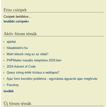
Friss csiripek
Csiripek betöltése…
további csiripek»
Aktív fórum témák
ajánlat
hibadetektív.hu
Miért létezik még ez az oldal?
PHPMailer mauális telepítése 2025-ben
2024 Advent of Code
Query string érték kiírása a weblapra?
Ajax form kezelési probléma - egymásba ágyazott ajax meghívás
Passkey
tovább
Új fórum témák