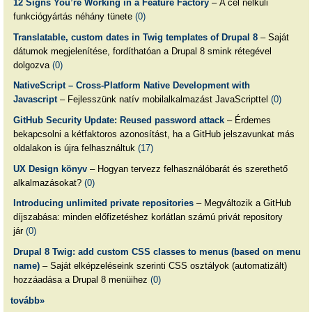
12 Signs You’re Working in a Feature Factory
– A cél nélküli
funkciógyártás néhány tünete
(0)
Translatable, custom dates in Twig templates of Drupal 8
– Saját
dátumok megjelenítése, fordíthatóan a Drupal 8 smink rétegével
dolgozva
(0)
NativeScript – Cross-Platform Native Development with
Javascript
– Fejlesszünk natív mobilalkalmazást JavaScripttel
(0)
GitHub Security Update: Reused password attack
– Érdemes
bekapcsolni a kétfaktoros azonosítást, ha a GitHub jelszavunkat más
oldalakon is újra felhasználtuk
(17)
UX Design könyv
– Hogyan tervezz felhasználóbarát és szerethető
alkalmazásokat?
(0)
Introducing unlimited private repositories
– Megváltozik a GitHub
díjszabása: minden előfizetéshez korlátlan számú privát repository
jár
(0)
Drupal 8 Twig: add custom CSS classes to menus (based on menu
name)
– Saját elképzeléseink szerinti CSS osztályok (automatizált)
hozzáadása a Drupal 8 menüihez
(0)
tovább»