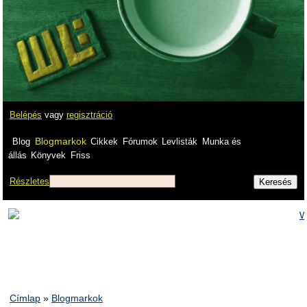
Belépés
vagy
regisztráció
Blogmarkok
Blog
Cikkek
Fórumok
Levlisták
Munka és
állás
Könyvek
Friss
Részletes
Címlap
»
Blogmarkok