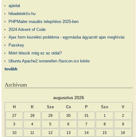
ajánlat
hibadetektív.hu
PHPMailer mauális telepítése 2025-ben
2024 Advent of Code
Ajax form kezelési probléma - egymásba ágyazott ajax meghívás
Passkey
Miért létezik még ez az oldal?
Ubuntu Apache2 ismeretlen /favicon.ico kérés
tovább
Archívum
augusztus 2026
H
K
Sze
Cs
P
Szo
V
27
28
29
30
31
1
2
3
4
5
6
7
8
9
10
11
12
13
14
15
16