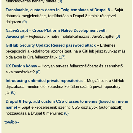
funkciógyártás néhány tünete
(0)
Translatable, custom dates in Twig templates of Drupal 8
– Saját
dátumok megjelenítése, fordíthatóan a Drupal 8 smink rétegével
dolgozva
(0)
NativeScript – Cross-Platform Native Development with
Javascript
– Fejlesszünk natív mobilalkalmazást JavaScripttel
(0)
GitHub Security Update: Reused password attack
– Érdemes
bekapcsolni a kétfaktoros azonosítást, ha a GitHub jelszavunkat más
oldalakon is újra felhasználtuk
(17)
UX Design könyv
– Hogyan tervezz felhasználóbarát és szerethető
alkalmazásokat?
(0)
Introducing unlimited private repositories
– Megváltozik a GitHub
díjszabása: minden előfizetéshez korlátlan számú privát repository
jár
(0)
Drupal 8 Twig: add custom CSS classes to menus (based on menu
name)
– Saját elképzeléseink szerinti CSS osztályok (automatizált)
hozzáadása a Drupal 8 menüihez
(0)
tovább»