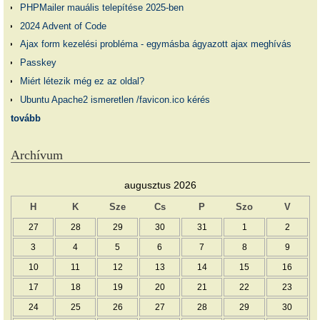
PHPMailer mauális telepítése 2025-ben
2024 Advent of Code
Ajax form kezelési probléma - egymásba ágyazott ajax meghívás
Passkey
Miért létezik még ez az oldal?
Ubuntu Apache2 ismeretlen /favicon.ico kérés
tovább
Archívum
augusztus 2026
H
K
Sze
Cs
P
Szo
V
27
28
29
30
31
1
2
3
4
5
6
7
8
9
10
11
12
13
14
15
16
17
18
19
20
21
22
23
24
25
26
27
28
29
30