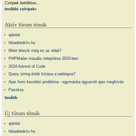
Csiripek betöltése…
további csiripek»
Aktív fórum témák
ajánlat
hibadetektív.hu
Miért létezik még ez az oldal?
PHPMailer mauális telepítése 2025-ben
2024 Advent of Code
Query string érték kiírása a weblapra?
Ajax form kezelési probléma - egymásba ágyazott ajax meghívás
Passkey
tovább
Új fórum témák
ajánlat
hibadetektív.hu