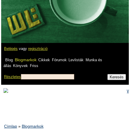
Belépés
vagy
regisztráció
Blogmarkok
Blog
Cikkek
Fórumok
Levlisták
Munka és
állás
Könyvek
Friss
Részletes
Címlap
»
Blogmarkok