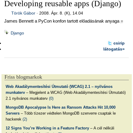
Developing reusable apps (Django)
Török Gábor
·
2008. Ápr. 8. (K), 14.04
James Bennett a PyCon konfon tartott előadásának anyaga
■
Django
csirip
látogatás»
Friss blogmarkok
Web Akadálymentesítési Útmutató (WCAG) 2.1 – nyilvános
munkaterv
– Megjelent a WCAG (Web Akadálymentesítési Útmutató)
2.1 nyilvános munkaterv
(0)
MongoDB Apocalypse Is Here as Ransom Attacks Hit 10,000
Servers
– Több tízezer védtelen MongoDB szerverre csaptak le
hackerek
(2)
12 Signs You’re Working in a Feature Factory
– A cél nélküli