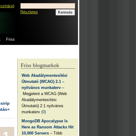
isztráció
Részletes
k
Friss
Friss blogmarkok
Web Akadálymentesítési
Útmutató (WCAG) 2.1 –
nyilvános munkaterv
–
Megjelent a WCAG (Web
Akadálymentesítési
csirip
Útmutató) 2.1 nyilvános
atás»
munkaterv
(0)
MongoDB Apocalypse Is
Here as Ransom Attacks Hit
10,000 Servers
– Több