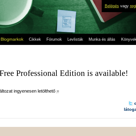
Belépés
vagy
reg
Blogmarkok
Cikkek
Fórumok
Levlisták
Munka és állás
Könyve
Free Professional Edition is available!
ltozat ingyenesen letölthető
■
látog