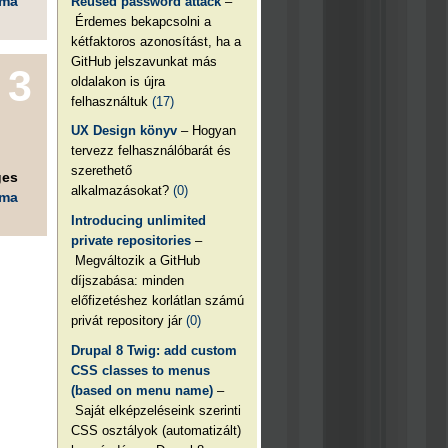
éma
Reused password attack
–
Érdemes bekapcsolni a
kétfaktoros azonosítást, ha a
GitHub jelszavunkat más
3
oldalakon is újra
felhasználtuk
(17)
UX Design könyv
– Hogyan
tervezz felhasználóbarát és
szerethető
ges
alkalmazásokat?
(0)
éma
Introducing unlimited
private repositories
–
Megváltozik a GitHub
díjszabása: minden
előfizetéshez korlátlan számú
privát repository jár
(0)
Drupal 8 Twig: add custom
CSS classes to menus
(based on menu name)
–
Saját elképzeléseink szerinti
CSS osztályok (automatizált)