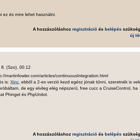
mi ez és mire lehet használni.
A hozzászóláshoz
regisztráció
és
belépés
szüksé
új t
 8. (Szo), 00.12
ttp://martinfowler.com/articles/continuousIntegration.html
s is:
Xinc
, ebből a 2-es verzió kezd egész jónak tűnni, szeretnék is vel
próbáltam, de egy elvileg elég népszerű, free cucc a CruiseControl, ha
at Phinget és PhpUnitot.
A hozzászóláshoz
regisztráció
és
belépés
szüksé