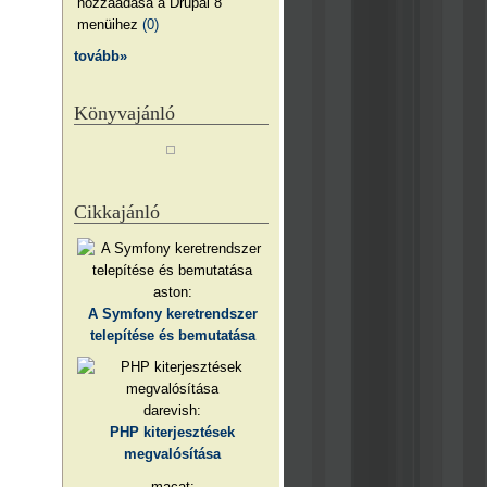
hozzáadása a Drupal 8
menüihez
(0)
tovább»
Könyvajánló
Cikkajánló
aston:
A Symfony keretrendszer
telepítése és bemutatása
darevish:
PHP kiterjesztések
megvalósítása
macat: