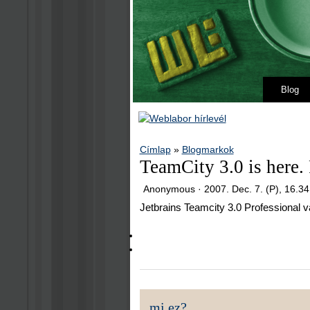
Blog
Címlap
»
Blogmarkok
TeamCity 3.0 is here. 
Anonymous ·
2007. Dec. 7. (P), 16.34
Jetbrains Teamcity 3.0 Professional vá
mi ez?