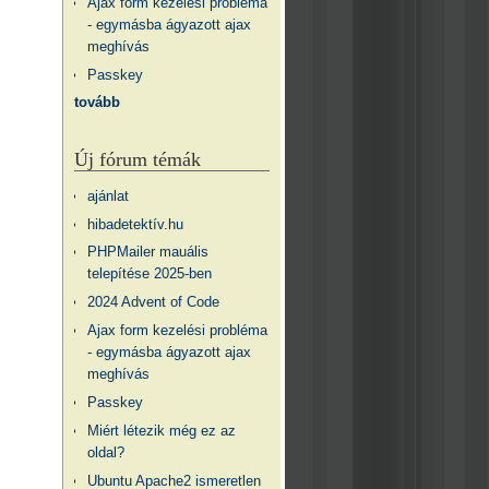
Ajax form kezelési probléma
- egymásba ágyazott ajax
meghívás
Passkey
tovább
Új fórum témák
ajánlat
hibadetektív.hu
PHPMailer mauális
telepítése 2025-ben
2024 Advent of Code
Ajax form kezelési probléma
- egymásba ágyazott ajax
meghívás
Passkey
Miért létezik még ez az
oldal?
Ubuntu Apache2 ismeretlen