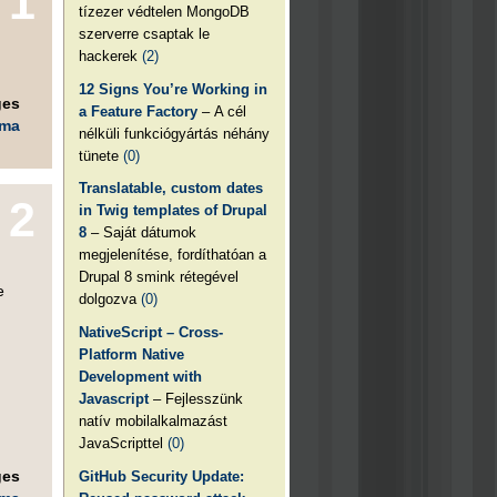
1
tízezer védtelen MongoDB
szerverre csaptak le
hackerek
(2)
12 Signs You’re Working in
ges
a Feature Factory
– A cél
éma
nélküli funkciógyártás néhány
tünete
(0)
Translatable, custom dates
2
in Twig templates of Drupal
8
– Saját dátumok
megjelenítése, fordíthatóan a
Drupal 8 smink rétegével
e
dolgozva
(0)
NativeScript – Cross-
Platform Native
Development with
Javascript
– Fejlesszünk
natív mobilalkalmazást
JavaScripttel
(0)
ges
GitHub Security Update: