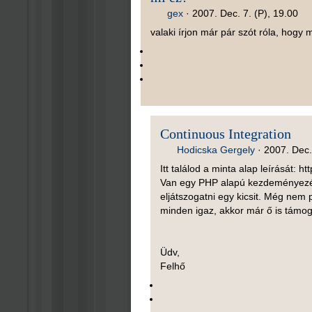
gex
·
2007. Dec. 7. (P), 19.00
valaki írjon már pár szót róla, hogy 
Continuous Integration
Hodicska Gergely
·
2007. Dec.
Itt találod a minta alap leírását: h
Van egy PHP alapú kezdeményezé
eljátszogatni egy kicsit. Még nem 
minden igaz, akkor már ő is támog
Üdv,
Felhő