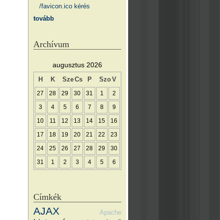
/favicon.ico kérés
tovább
Archívum
augusztus 2026
H
K
Sze
Cs
P
Szo
V
27
28
29
30
31
1
2
3
4
5
6
7
8
9
10
11
12
13
14
15
16
17
18
19
20
21
22
23
24
25
26
27
28
29
30
31
1
2
3
4
5
6
Címkék
AJAX
Apache