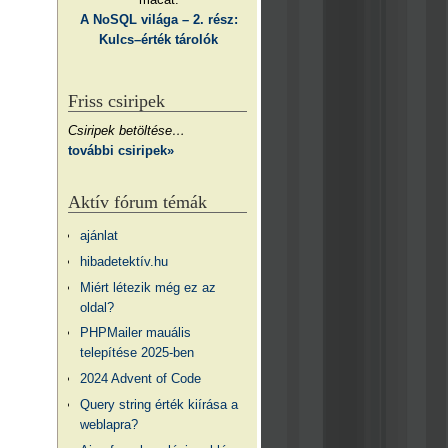
A NoSQL világa – 2. rész:
Kulcs–érték tárolók
Friss csiripek
Csiripek betöltése…
további csiripek»
Aktív fórum témák
ajánlat
hibadetektív.hu
Miért létezik még ez az
oldal?
PHPMailer mauális
telepítése 2025-ben
2024 Advent of Code
Query string érték kiírása a
weblapra?