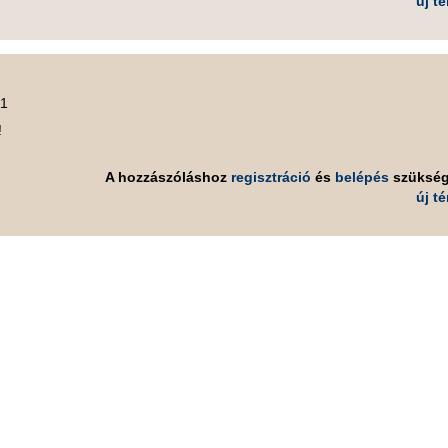
új t
01
!
A hozzászóláshoz
regisztráció
és
belépés
szüksé
új t