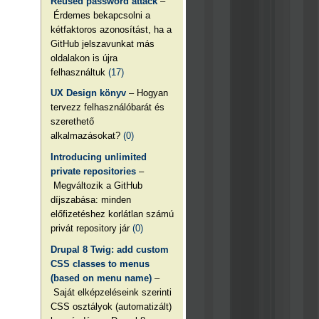
Reused password attack
–
Érdemes bekapcsolni a
kétfaktoros azonosítást, ha a
GitHub jelszavunkat más
oldalakon is újra
felhasználtuk
(17)
UX Design könyv
– Hogyan
tervezz felhasználóbarát és
szerethető
alkalmazásokat?
(0)
Introducing unlimited
private repositories
–
Megváltozik a GitHub
díjszabása: minden
előfizetéshez korlátlan számú
privát repository jár
(0)
Drupal 8 Twig: add custom
CSS classes to menus
(based on menu name)
–
Saját elképzeléseink szerinti
CSS osztályok (automatizált)