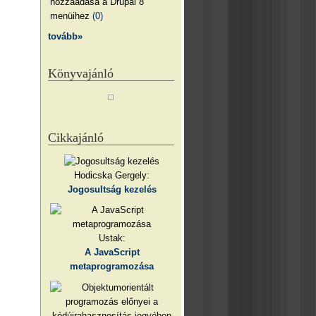
hozzáadása a Drupal 8
menüihez
(0)
tovább»
Könyvajánló
Cikkajánló
Hodicska Gergely:
Jogosultság kezelés
Ustak:
A JavaScript
metaprogramozása