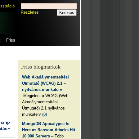
isztráció
Részletes
k
Friss
Friss blogmarkok
Web Akadálymentesítési
Útmutató (WCAG) 2.1 –
nyilvános munkaterv
–
Megjelent a WCAG (Web
Akadálymentesítési
Útmutató) 2.1 nyilvános
munkaterv
(0)
csirip
MongoDB Apocalypse Is
atás»
Here as Ransom Attacks Hit
10,000 Servers
– Több