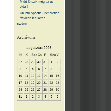
Miért létezik még ez az
oldal?
Ubuntu Apache2 ismeretlen
/favicon.ico kérés
tovább
Archívum
augusztus 2026
H
K
Sze
Cs
P
Szo
V
27
28
29
30
31
1
2
3
4
5
6
7
8
9
10
11
12
13
14
15
16
17
18
19
20
21
22
23
24
25
26
27
28
29
30
31
1
2
3
4
5
6