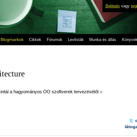
Belépés
vagy
reg
Blogmarkok
Cikkek
Fórumok
Levlisták
Munka és állás
Könyve
itecture
intái a hagyományos OO szoftverek tervezésétől
■
látog