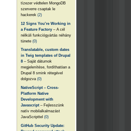
tízezer védtelen MongoDB
szerverre csaptak le
hackerek
(2)
12 Signs You’re Working in
a Feature Factory
– A cél
nélküli funkciógyártás néhány
tünete
(0)
Translatable, custom dates
in Twig templates of Drupal
8
– Saját dátumok
megjelenítése, fordíthatóan a
Drupal 8 smink rétegével
dolgozva
(0)
NativeScript – Cross-
Platform Native
Development with
Javascript
– Fejlesszünk
natív mobilalkalmazást
JavaScripttel
(0)
GitHub Security Update: