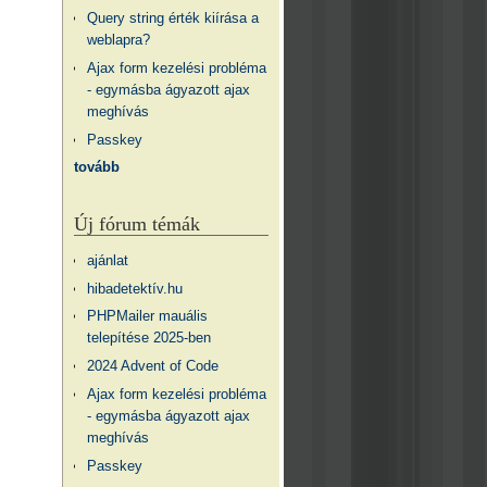
Query string érték kiírása a
weblapra?
Ajax form kezelési probléma
- egymásba ágyazott ajax
meghívás
Passkey
tovább
Új fórum témák
ajánlat
hibadetektív.hu
PHPMailer mauális
telepítése 2025-ben
2024 Advent of Code
Ajax form kezelési probléma
- egymásba ágyazott ajax
meghívás
Passkey