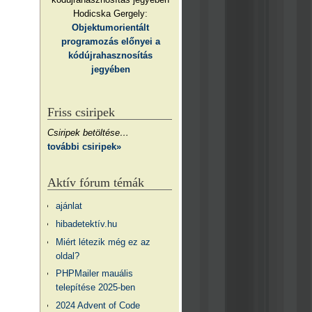
Hodicska Gergely:
Objektumorientált
programozás előnyei a
kódújrahasznosítás
jegyében
Friss csiripek
Csiripek betöltése…
további csiripek»
Aktív fórum témák
ajánlat
hibadetektív.hu
Miért létezik még ez az
oldal?
PHPMailer mauális
telepítése 2025-ben
2024 Advent of Code