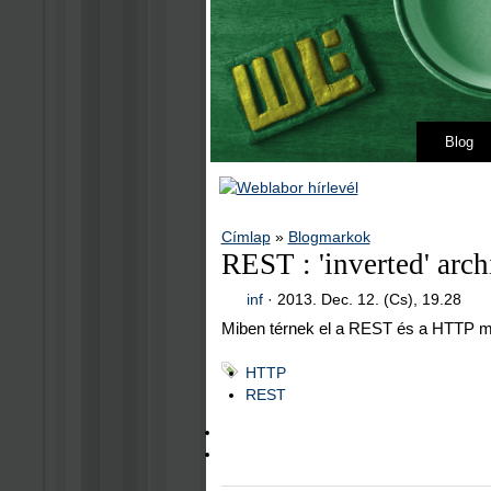
Blog
Címlap
»
Blogmarkok
REST : 'inverted' arch
inf
·
2013. Dec. 12. (Cs), 19.28
Miben térnek el a REST és a HTTP m
HTTP
REST