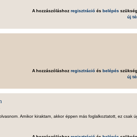
A hozzászóláshoz
regisztráció
és
belépés
szüksé
új t
A hozzászóláshoz
regisztráció
és
belépés
szüksé
új t
n
8
lvasnom. Amikor kiraktam, akkor éppen más foglalkoztatott, ez csak ú
A hozzászóláshoz
regisztráció
és
belépés
szüksé