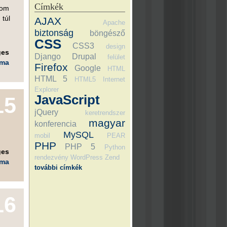
Címkék
lom
 túl
AJAX
Apache
biztonság
böngésző
CSS
CSS3
design
ges
Django
Drupal
felület
éma
Firefox
Google
HTML
HTML 5
HTML5
Internet
Explorer
JavaScript
15
jQuery
keretrendszer
magyar
konferencia
MySQL
mobil
PEAR
PHP
PHP 5
Python
ges
rendezvény
WordPress
Zend
éma
további címkék
16