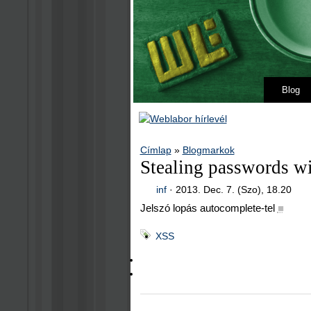
Blog
Címlap
»
Blogmarkok
Stealing passwords w
inf
·
2013. Dec. 7. (Szo), 18.20
Jelszó lopás autocomplete-tel
■
XSS