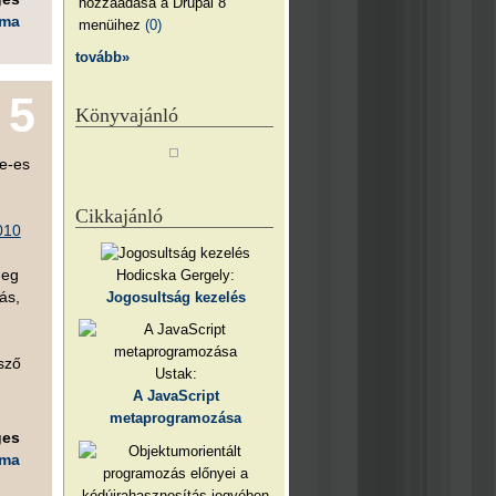
hozzáadása a Drupal 8
éma
menüihez
(0)
tovább»
5
Könyvajánló
te-es
Cikkajánló
010
meg
Hodicska Gergely:
ás,
Jogosultság kezelés
sző
Ustak:
A JavaScript
metaprogramozása
ges
éma