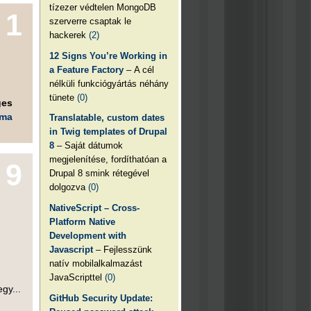
tízezer védtelen MongoDB
1
szerverre csaptak le
hackerek
(2)
12 Signs You’re Working in
a Feature Factory
– A cél
nélküli funkciógyártás néhány
tünete
(0)
ges
éma
Translatable, custom dates
in Twig templates of Drupal
8
– Saját dátumok
megjelenítése, fordíthatóan a
9
Drupal 8 smink rétegével
dolgozva
(0)
NativeScript – Cross-
Platform Native
Development with
Javascript
– Fejlesszünk
natív mobilalkalmazást
JavaScripttel
(0)
gy...
GitHub Security Update: