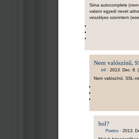
Sima autocomplete (nem 
valami egyedi nevet adna
veszélyes szerintem (eset
Nem valószínű, 
inf
·
2013. Dec. 8. 
Nem valószínű, SSL-né
hol?
Poetro
·
2013. De
Melyik böngészőben