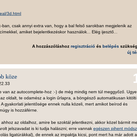
teal/3d.html
-ban, csak annyi extra van, hogy a bal felső sarokban megjelenik az
ímekkel, amiket bejelentkezéskor használok... Elég ijesztő...
A hozzászóláshoz
regisztráció
és
belépés
szüksé
új t
bb köze
22.33
e van az autocomplete-hoz :-) de még mindig nem túl meggyőző. Ugye 
 az oldalt, te odamész a login űrlapra, a böngésző automatikusan kitölti
 A gyakorlati jelentősége ennek nulla közeli, mert amikot beírod és
múgy is hozzáférne.
ahhoz az oldalhoz, amire be szoktál jelentkezni, akkor közel bármit m
árolt jelszavadat is ki tudja halászni; erre vannak
egészen pihent módsz
olás ligatúrákkal), de ennek az impaktja kicsi, pont mert ha már adott 