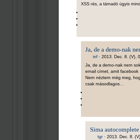
XSS rés, a támadó úgyis minde
Ja, de a demo-nak n
inf
·
2013. Dec. 8. (V), 
Ja, de a demo-nak nem sok
email címet, amit facebook 
Nem néztem még meg, hogy h
csak másodlagos...
Sima autocomplete
tgr
·
2013. Dec. 8. (V