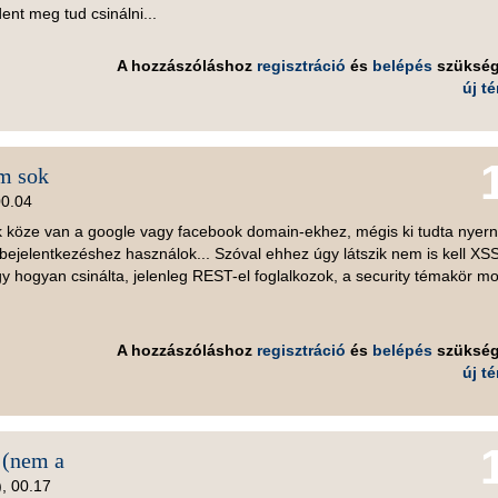
nt meg tud csinálni...
A hozzászóláshoz
regisztráció
és
belépés
szüksé
új t
em sok
00.04
 köze van a google vagy facebook domain-ekhez, mégis ki tudta nyern
bejelentkezéshez használok... Szóval ehhez úgy látszik nem is kell XSS
ogyan csinálta, jelenleg REST-el foglalkozok, a security témakör mo
A hozzászóláshoz
regisztráció
és
belépés
szüksé
új t
 (nem a
), 00.17