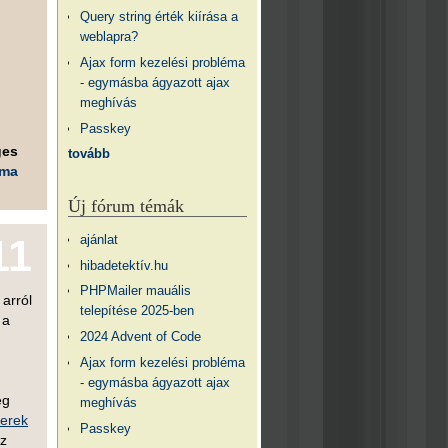
Query string érték kiírása a
weblapra?
Ajax form kezelési probléma
- egymásba ágyazott ajax
meghívás
Passkey
ges
tovább
éma
Új fórum témák
11
ajánlat
hibadetektív.hu
PHPMailer mauális
arról
telepítése 2025-ben
 a
2024 Advent of Code
Ajax form kezelési probléma
- egymásba ágyazott ajax
eg
meghívás
erek
Passkey
az