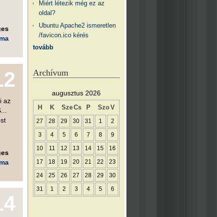
Miért létezik még ez az
oldal?
Ubuntu Apache2 ismeretlen
ges
/favicon.ico kérés
éma
tovább
Archívum
12
augusztus 2026
i az
H
K
Sze
Cs
P
Szo
V
...
st
27
28
29
30
31
1
2
3
4
5
6
7
8
9
10
11
12
13
14
15
16
ges
éma
17
18
19
20
21
22
23
24
25
26
27
28
29
30
31
1
2
3
4
5
6
14