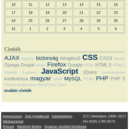
10
11
12
13
14
15
16
17
18
19
20
21
22
23
24
25
26
27
28
29
30
31
1
2
3
4
5
6
Címkék
CSS
AJAX
biztonság
böngésző
CSS3
Apache
design
Firefox
Django
Drupal
Google
HTML 5
felület
HTML
HTML5
JavaScript
jQuery
Internet Explorer
keretrendszer
magyar
PHP
MySQL
konferencia
PHP 5
mobil
PEAR
Python
rendezvény
WordPress
Zend
további címkék
Impresszum
·
Jogi nyilatkozat
·
Adatvédelem
·
(CC) Weblabor, 1999–2017
Médiaajánlat
HU ISSN 1785-9573
Rólunk
·
Webhely térkép
·
Gyakran Ismételt Kérdések