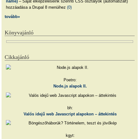
name)
– Saját elképzeléseink szerinti CSS osztályok (automatizált)
hozzáadása a Drupal 8 menüihez
(0)
tovább»
Könyvajánló
Cikkajánló
Poetro:
Node.js alapok II.
bh:
Valós idejű web Javascript alapokon – áttekintés
kgyt: