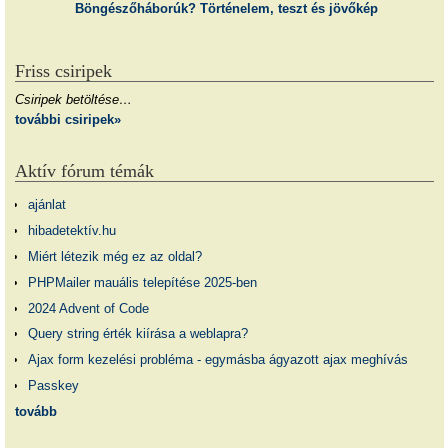
Böngészőháborúk? Történelem, teszt és jövőkép
Friss csiripek
Csiripek betöltése…
további csiripek»
Aktív fórum témák
ajánlat
hibadetektív.hu
Miért létezik még ez az oldal?
PHPMailer mauális telepítése 2025-ben
2024 Advent of Code
Query string érték kiírása a weblapra?
Ajax form kezelési probléma - egymásba ágyazott ajax meghívás
Passkey
tovább