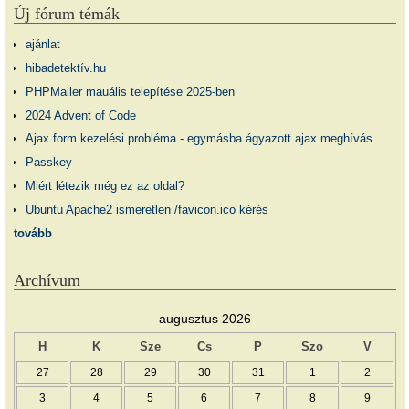
Új fórum témák
ajánlat
hibadetektív.hu
PHPMailer mauális telepítése 2025-ben
2024 Advent of Code
Ajax form kezelési probléma - egymásba ágyazott ajax meghívás
Passkey
Miért létezik még ez az oldal?
Ubuntu Apache2 ismeretlen /favicon.ico kérés
tovább
Archívum
augusztus 2026
H
K
Sze
Cs
P
Szo
V
27
28
29
30
31
1
2
3
4
5
6
7
8
9