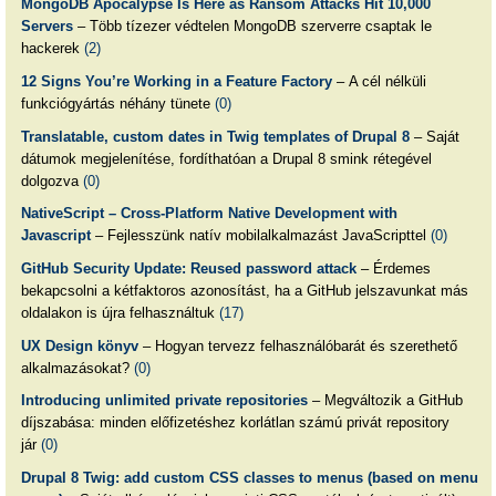
MongoDB Apocalypse Is Here as Ransom Attacks Hit 10,000
Servers
– Több tízezer védtelen MongoDB szerverre csaptak le
hackerek
(2)
12 Signs You’re Working in a Feature Factory
– A cél nélküli
funkciógyártás néhány tünete
(0)
Translatable, custom dates in Twig templates of Drupal 8
– Saját
dátumok megjelenítése, fordíthatóan a Drupal 8 smink rétegével
dolgozva
(0)
NativeScript – Cross-Platform Native Development with
Javascript
– Fejlesszünk natív mobilalkalmazást JavaScripttel
(0)
GitHub Security Update: Reused password attack
– Érdemes
bekapcsolni a kétfaktoros azonosítást, ha a GitHub jelszavunkat más
oldalakon is újra felhasználtuk
(17)
UX Design könyv
– Hogyan tervezz felhasználóbarát és szerethető
alkalmazásokat?
(0)
Introducing unlimited private repositories
– Megváltozik a GitHub
díjszabása: minden előfizetéshez korlátlan számú privát repository
jár
(0)
Drupal 8 Twig: add custom CSS classes to menus (based on menu