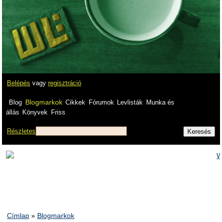
Belépés
vagy
regisztráció
Blogmarkok
Blog
Cikkek
Fórumok
Levlisták
Munka és
állás
Könyvek
Friss
Részletes
Címlap
»
Blogmarkok