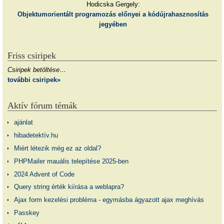
Hodicska Gergely:
Objektumorientált programozás előnyei a kódújrahasznosítás
jegyében
Friss csiripek
Csiripek betöltése…
további csiripek»
Aktív fórum témák
ajánlat
hibadetektív.hu
Miért létezik még ez az oldal?
PHPMailer mauális telepítése 2025-ben
2024 Advent of Code
Query string érték kiírása a weblapra?
Ajax form kezelési probléma - egymásba ágyazott ajax meghívás
Passkey