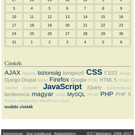
3
4
5
6
7
8
9
10
11
12
13
14
15
16
17
18
19
20
21
22
23
24
25
26
27
28
29
30
31
1
2
3
4
5
6
Címkék
CSS
AJAX
biztonság
böngésző
CSS3
Apache
design
Firefox
Django
Drupal
Google
HTML 5
felület
HTML
HTML5
JavaScript
jQuery
Internet Explorer
keretrendszer
magyar
PHP
MySQL
konferencia
PHP 5
mobil
PEAR
Python
rendezvény
WordPress
Zend
további címkék
Impresszum
·
Jogi nyilatkozat
·
Adatvédelem
·
(CC) Weblabor, 1999–2017