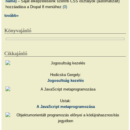
name)
– Saját elképzeléseink szerinti CSS osztályok (automatizált)
hozzáadása a Drupal 8 menüihez
(0)
tovább»
Könyvajánló
Cikkajánló
Hodicska Gergely:
Jogosultság kezelés
Ustak:
A JavaScript metaprogramozása