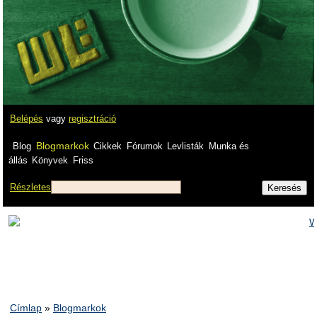
Belépés
vagy
regisztráció
Blogmarkok
Blog
Cikkek
Fórumok
Levlisták
Munka és
állás
Könyvek
Friss
Részletes
Címlap
»
Blogmarkok