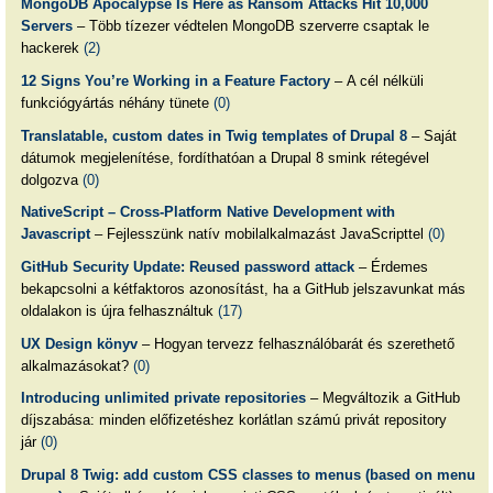
MongoDB Apocalypse Is Here as Ransom Attacks Hit 10,000
Servers
– Több tízezer védtelen MongoDB szerverre csaptak le
hackerek
(2)
12 Signs You’re Working in a Feature Factory
– A cél nélküli
funkciógyártás néhány tünete
(0)
Translatable, custom dates in Twig templates of Drupal 8
– Saját
dátumok megjelenítése, fordíthatóan a Drupal 8 smink rétegével
dolgozva
(0)
NativeScript – Cross-Platform Native Development with
Javascript
– Fejlesszünk natív mobilalkalmazást JavaScripttel
(0)
GitHub Security Update: Reused password attack
– Érdemes
bekapcsolni a kétfaktoros azonosítást, ha a GitHub jelszavunkat más
oldalakon is újra felhasználtuk
(17)
UX Design könyv
– Hogyan tervezz felhasználóbarát és szerethető
alkalmazásokat?
(0)
Introducing unlimited private repositories
– Megváltozik a GitHub
díjszabása: minden előfizetéshez korlátlan számú privát repository
jár
(0)
Drupal 8 Twig: add custom CSS classes to menus (based on menu