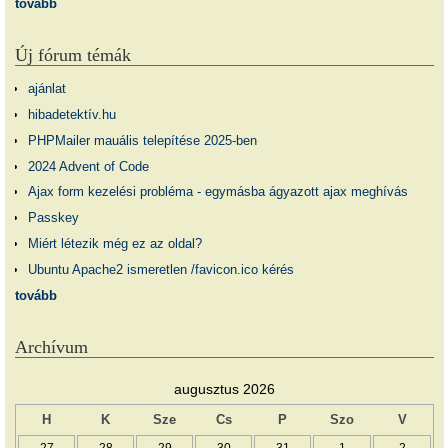
tovább
Új fórum témák
ajánlat
hibadetektív.hu
PHPMailer mauális telepítése 2025-ben
2024 Advent of Code
Ajax form kezelési probléma - egymásba ágyazott ajax meghívás
Passkey
Miért létezik még ez az oldal?
Ubuntu Apache2 ismeretlen /favicon.ico kérés
tovább
Archívum
augusztus 2026
H
K
Sze
Cs
P
Szo
V
27
28
29
30
31
1
2