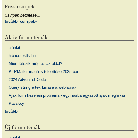
Friss csiripek
Csiripek betöltése…
további csiripek»
Aktív fórum témák
ajánlat
hibadetektív.hu
Miért létezik még ez az oldal?
PHPMailer mauális telepítése 2025-ben
2024 Advent of Code
Query string érték kiírása a weblapra?
Ajax form kezelési probléma - egymásba ágyazott ajax meghívás
Passkey
tovább
Új fórum témák
ajánlat