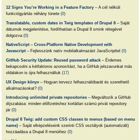
12 Signs You’re Working in a Feature Factory
– A cél nélküli
funkciógyártás néhány tünete
(0)
Translatable, custom dates in Twig templates of Drupal 8
– Saját
dátumok megjelenítése, fordíthatóan a Drupal 8 smink rétegével
dolgozva
(0)
NativeScript – Cross-Platform Native Development with
Javascript
– Fejlesszünk natív mobilalkalmazást JavaScripttel
(0)
GitHub Security Update: Reused password attack
– Érdemes
bekapcsolni a kétfaktoros azonosítást, ha a GitHub jelszavunkat más
oldalakon is újra felhasználtuk
(17)
UX Design könyv
– Hogyan tervezz felhasználóbarát és szerethető
alkalmazásokat?
(0)
Introducing unlimited private repositories
– Megváltozik a GitHub
díjszabása: minden előfizetéshez korlátlan számú privát repository
jár
(0)
Drupal 8 Twig: add custom CSS classes to menus (based on menu
name)
– Saját elképzeléseink szerinti CSS osztályok (automatizált)
hozzáadása a Drupal 8 menüihez
(0)