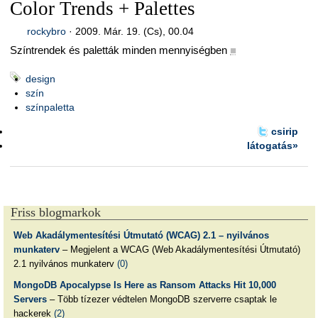
Color Trends + Palettes
rockybro
·
2009. Már. 19. (Cs), 00.04
Színtrendek és paletták minden mennyiségben
■
design
szín
színpaletta
csirip
látogatás»
Friss blogmarkok
Web Akadálymentesítési Útmutató (WCAG) 2.1 – nyilvános
munkaterv
– Megjelent a WCAG (Web Akadálymentesítési Útmutató)
2.1 nyilvános munkaterv
(0)
MongoDB Apocalypse Is Here as Ransom Attacks Hit 10,000
Servers
– Több tízezer védtelen MongoDB szerverre csaptak le
hackerek
(2)