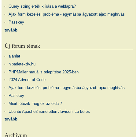
Query string érték kiírása a weblapra?
Ajax form kezelési probléma - egymásba ágyazott ajax meghívás
Passkey
tovább
Új fórum témák
ajánlat
hibadetektív.hu
PHPMailer mauális telepítése 2025-ben
2024 Advent of Code
Ajax form kezelési probléma - egymásba ágyazott ajax meghívás
Passkey
Miért létezik még ez az oldal?
Ubuntu Apache2 ismeretlen /favicon.ico kérés
tovább
Archívum