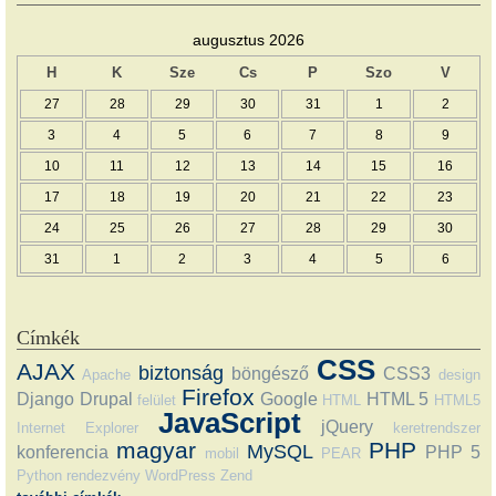
augusztus 2026
H
K
Sze
Cs
P
Szo
V
27
28
29
30
31
1
2
3
4
5
6
7
8
9
10
11
12
13
14
15
16
17
18
19
20
21
22
23
24
25
26
27
28
29
30
31
1
2
3
4
5
6
Címkék
CSS
AJAX
biztonság
böngésző
CSS3
Apache
design
Firefox
Django
Drupal
Google
HTML 5
felület
HTML
HTML5
JavaScript
jQuery
Internet Explorer
keretrendszer
magyar
PHP
MySQL
konferencia
PHP 5
mobil
PEAR
Python
rendezvény
WordPress
Zend