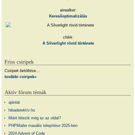
airwalker:
Keresőoptimalizálás
chikk:
A Silverlight rövid története
Friss csiripek
Csiripek betöltése…
további csiripek»
Aktív fórum témák
ajánlat
hibadetektív.hu
Miért létezik még ez az oldal?
PHPMailer mauális telepítése 2025-ben
2024 Advent of Code