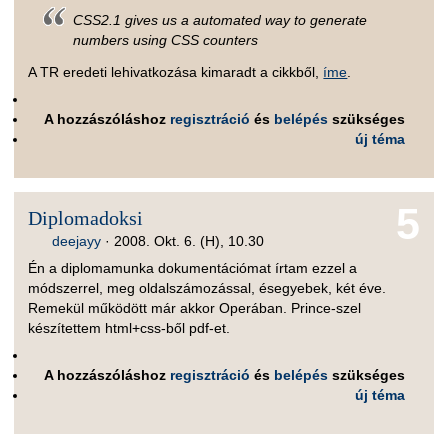
CSS2.1 gives us a automated way to generate
numbers using CSS counters
A TR eredeti lehivatkozása kimaradt a cikkből,
íme
.
A hozzászóláshoz
regisztráció
és
belépés
szükséges
új téma
5
Diplomadoksi
deejayy
·
2008. Okt. 6. (H), 10.30
Én a diplomamunka dokumentációmat írtam ezzel a
módszerrel, meg oldalszámozással, ésegyebek, két éve.
Remekül működött már akkor Operában. Prince-szel
készítettem html+css-ből pdf-et.
A hozzászóláshoz
regisztráció
és
belépés
szükséges
új téma