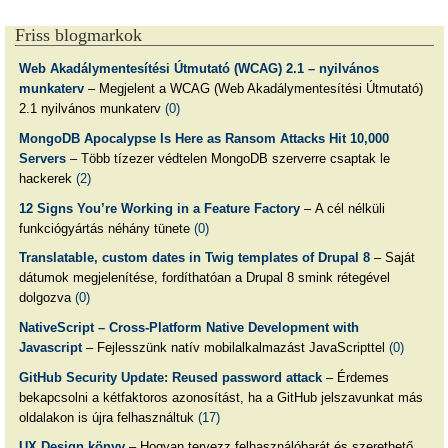
Friss blogmarkok
Web Akadálymentesítési Útmutató (WCAG) 2.1 – nyilvános
munkaterv
– Megjelent a WCAG (Web Akadálymentesítési Útmutató)
2.1 nyilvános munkaterv
(0)
MongoDB Apocalypse Is Here as Ransom Attacks Hit 10,000
Servers
– Több tízezer védtelen MongoDB szerverre csaptak le
hackerek
(2)
12 Signs You’re Working in a Feature Factory
– A cél nélküli
funkciógyártás néhány tünete
(0)
Translatable, custom dates in Twig templates of Drupal 8
– Saját
dátumok megjelenítése, fordíthatóan a Drupal 8 smink rétegével
dolgozva
(0)
NativeScript – Cross-Platform Native Development with
Javascript
– Fejlesszünk natív mobilalkalmazást JavaScripttel
(0)
GitHub Security Update: Reused password attack
– Érdemes
bekapcsolni a kétfaktoros azonosítást, ha a GitHub jelszavunkat más
oldalakon is újra felhasználtuk
(17)
UX Design könyv
– Hogyan tervezz felhasználóbarát és szerethető