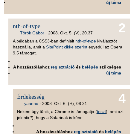
új téma
2
nth-of-type
Török Gábor
·
2008. Okt. 5. (V), 20.37
A példában a CSS3-ban definiált
nth-of-type
kiválasztót
használja, amit a
SitePoint cikke szerint
egyedül az Opera
9.5 támogat.
A hozzászóláshoz
regisztráció
és
belépés
szükséges
új téma
4
Érdekesség
yaanno
·
2008. Okt. 6. (H), 08.31
Nekem úgy tűnik, a Chrome is támogatja (
teszt
), ami azt
jelenti(?), hogy a Safarinak is kéne.
A hozzászóláshoz
regisztráció
és
belépés