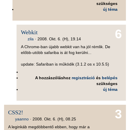
szükséges
új téma
6
Webkit
zila
·
2008. Okt. 6. (H), 19.14
A Chrome-ban újabb webkit van ha jól rémlik. De
előbb-utóbb safariba is át fog kerülni...
update: Safariban is működik (3.1.2 os x 10.5.5)
A hozzászóláshoz
regisztráció
és
belépés
szükséges
új téma
3
CSS2!
yaanno
·
2008. Okt. 6. (H), 08.25
A leginkáb megdöbbentő ebben, hogy már a