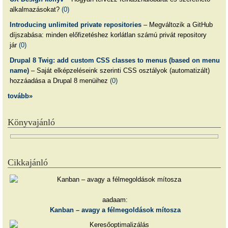
alkalmazásokat?
(0)
Introducing unlimited private repositories
– Megváltozik a GitHub
díjszabása: minden előfizetéshez korlátlan számú privát repository
jár
(0)
Drupal 8 Twig: add custom CSS classes to menus (based on menu
name)
– Saját elképzeléseink szerinti CSS osztályok (automatizált)
hozzáadása a Drupal 8 menüihez
(0)
tovább»
Könyvajánló
Cikkajánló
aadaam:
Kanban – avagy a félmegoldások mítosza