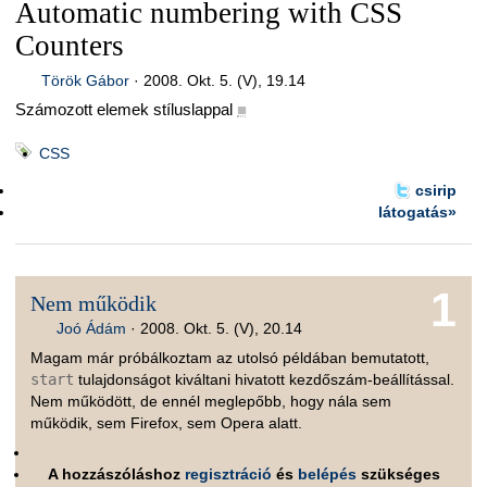
Automatic numbering with CSS
Counters
Török Gábor
·
2008. Okt. 5. (V), 19.14
Számozott elemek stíluslappal
■
CSS
csirip
látogatás»
1
Nem működik
Joó Ádám
·
2008. Okt. 5. (V), 20.14
Magam már próbálkoztam az utolsó példában bemutatott,
start
tulajdonságot kiváltani hivatott kezdőszám-beállítással.
Nem működött, de ennél meglepőbb, hogy nála sem
működik, sem Firefox, sem Opera alatt.
A hozzászóláshoz
regisztráció
és
belépés
szükséges