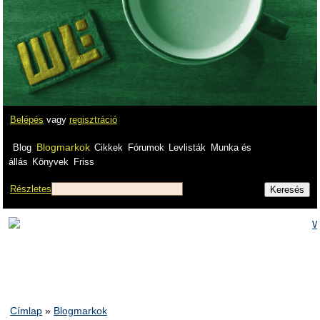
Belépés
vagy
regisztráció
Blogmarkok
Blog
Cikkek
Fórumok
Levlisták
Munka és
állás
Könyvek
Friss
Részletes
Címlap
»
Blogmarkok