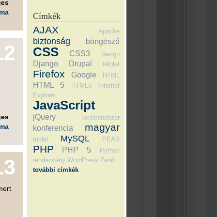
ges
éma
Címkék
AJAX
Apache
biztonság
böngésző
12
CSS
CSS3
design
Django
Drupal
felület
Firefox
Google
HTML
HTML 5
HTML5
Internet
Explorer
JavaScript
ges
jQuery
keretrendszer
magyar
éma
konferencia
MySQL
mobil
PEAR
PHP
PHP 5
Python
13
rendezvény
WordPress
Zend
további címkék
mert