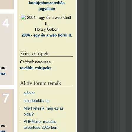
kódújrahasznosítás
jegyében
4
Hojtsy Gábor:
2004 - egy év a web körül II.
Friss csiripek
Csiripek betöltése…
ges
további csiripek»
éma
Aktív fórum témák
ajánlat
7
hibadetektív.hu
Miért létezik még ez az
oldal?
PHPMailer mauális
ges
telepítése 2025-ben
éma