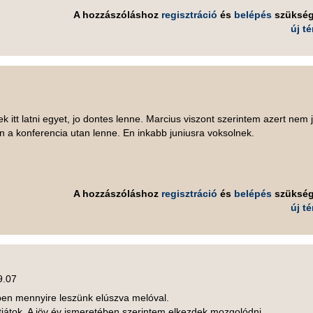
A hozzászóláshoz
regisztráció
és
belépés
szüksé
új t
 itt latni egyet, jo dontes lenne. Marcius viszont szerintem azert nem 
n a konferencia utan lenne. En inkabb juniusra voksolnek.
A hozzászóláshoz
regisztráció
és
belépés
szüksé
új t
9.07
pen mennyire leszünk elúszva melóval.
rtjátok. A jöv év ismeretében szerintem elkezdek mozgolódni.