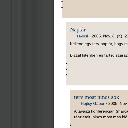
Naptár
sayusi
·
2005. Nov. 8. (K), 2
Kellene egy terv-naptár, hogy mi
Bízzál Istenben és tartsd szára
terv most nincs sok
Hojtsy Gábor
·
2005. Nov.
A tavaszi konferencián (márc
részleteit, nincs most más idő