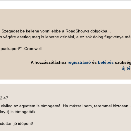
 Szegedet be kellene vonni ebbe a RoadShow-s dolgokba...
s végére esetleg meg is lehetne csinálni, e ez sok dolog függvénye mé
a puskaport!" -Cromwell
A hozzászóláshoz
regisztráció
és
belépés
szüksé
új t
22.47
e, elvileg az egyetem is támogatná. Ha mással nem, teremmel biztosan. 
y-t) is támogatták.
dottan jó időpont!