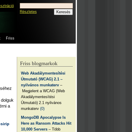
isztráció
Részletes
k
Friss
Friss blogmarkok
Web Akadálymentesítési
Útmutató (WCAG) 2.1 –
nyilvános munkaterv
–
éséhez
Megjelent a WCAG (Web
Akadálymentesítési
 dolguk
Útmutató) 2.1 nyilvános
érni a
munkaterv
(0)
MongoDB Apocalypse Is
Here as Ransom Attacks Hit
csirip
10,000 Servers
– Több