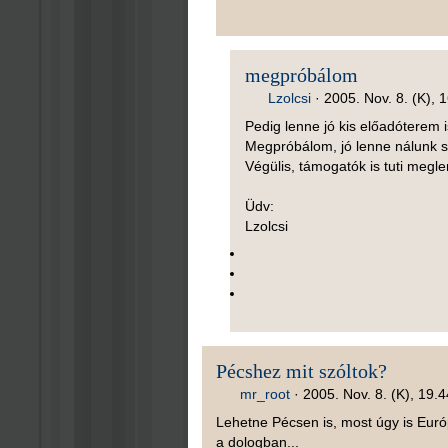
megpróbálom
Lzolcsi
·
2005. Nov. 8. (K), 
Pedig lenne jó kis előadóterem i
Megpróbálom, jó lenne nálunk s
Végülis, támogatók is tuti meg
Üdv:
Lzolcsi
Pécshez mit szóltok?
mr_root
·
2005. Nov. 8. (K), 19.4
Lehetne Pécsen is, most úgy is Európ
a dologban...