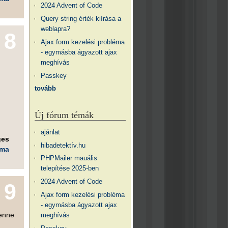
2024 Advent of Code
Query string érték kiírása a
weblapra?
8
Ajax form kezelési probléma
- egymásba ágyazott ajax
meghívás
Passkey
tovább
Új fórum témák
ajánlat
ges
hibadetektív.hu
éma
PHPMailer mauális
telepítése 2025-ben
2024 Advent of Code
9
Ajax form kezelési probléma
- egymásba ágyazott ajax
lenne
meghívás