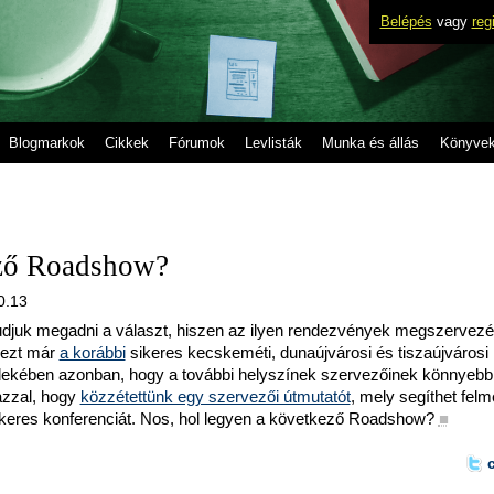
Belépés
vagy
reg
Blogmarkok
Cikkek
Fórumok
Levlisták
Munka és állás
Könyve
ező Roadshow?
0.13
tudjuk megadni a választ, hiszen az ilyen rendezvények megszervez
t ezt már
a korábbi
sikeres kecskeméti, dunaújvárosi és tiszaújvárosi
érdekében azonban, hogy a további helyszínek szervezőinek könnyebb
 azzal, hogy
közzétettünk egy szervezői útmutatót
, mely segíthet felm
 sikeres konferenciát. Nos, hol legyen a következő Roadshow?
■