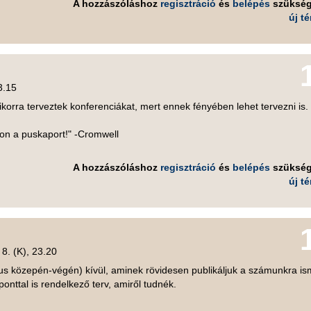
A hozzászóláshoz
regisztráció
és
belépés
szüksé
új t
3.15
korra terveztek konferenciákat, mert ennek fényében lehet tervezni is.
zon a puskaport!" -Cromwell
A hozzászóláshoz
regisztráció
és
belépés
szüksé
új t
 8. (K), 23.20
ius közepén-végén) kívül, aminek rövidesen publikáljuk a számunkra is
ponttal is rendelkező terv, amiről tudnék.