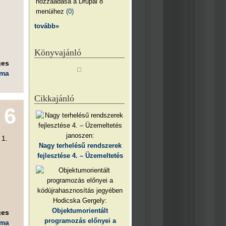
hozzáadása a Drupal 8
menüihez
(0)
tovább»
Könyvajánló
ges
éma
Cikkajánló
6
janoszen:
 1.
Nagy terhelésű rendszerek
fejlesztése 4. – Üzemeltetés
Hodicska Gergely:
Objektumorientált
ges
programozás előnyei a
éma