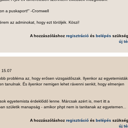
zon a puskaport!" -Cromwell
rem az adminokat, hogy ezt töröljék. Köszi!
A hozzászóláshoz
regisztráció
és
belépés
szüksé
új t
, 15.07
obb probléma az, hogy erősen vizsgaidőszak. Ilyenkor az egyetemisták
n tanulnak. És ilyenkor nemigen lehet rávenni senkit, hogy elmenjen
ok egyetemista érdeklődő lenne. Márcsak azért is, mert itt a
an születik manapság - amikor phpt nem is tanitanak az egyetemen...
A hozzászóláshoz
regisztráció
és
belépés
szüksé
új t