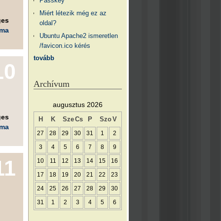
Passkey
Miért létezik még ez az
ges
oldal?
éma
Ubuntu Apache2 ismeretlen
/favicon.ico kérés
tovább
10
Archívum
augusztus 2026
ges
H
K
Sze
Cs
P
Szo
V
éma
27
28
29
30
31
1
2
3
4
5
6
7
8
9
11
10
11
12
13
14
15
16
17
18
19
20
21
22
23
24
25
26
27
28
29
30
31
1
2
3
4
5
6