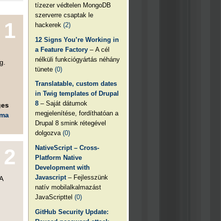
tízezer védtelen MongoDB
szerverre csaptak le
1
hackerek
(2)
12 Signs You’re Working in
a Feature Factory
– A cél
nélküli funkciógyártás néhány
g.
tünete
(0)
Translatable, custom dates
in Twig templates of Drupal
8
– Saját dátumok
ges
megjelenítése, fordíthatóan a
éma
Drupal 8 smink rétegével
dolgozva
(0)
NativeScript – Cross-
2
Platform Native
Development with
Javascript
– Fejlesszünk
A
natív mobilalkalmazást
JavaScripttel
(0)
GitHub Security Update: