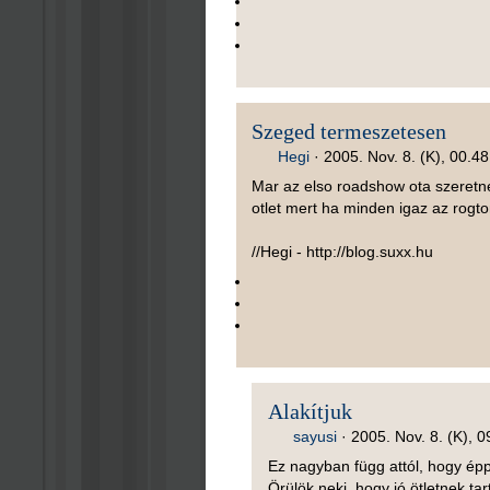
Szeged termeszetesen
Hegi
·
2005. Nov. 8. (K), 00.48
Mar az elso roadshow ota szeretnek
otlet mert ha minden igaz az rogto
//Hegi - http://blog.suxx.hu
Alakítjuk
sayusi
·
2005. Nov. 8. (K), 0
Ez nagyban függ attól, hogy ép
Örülök neki, hogy jó ötletnek ta