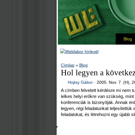
Blog
Címlap
»
Blog
Hol legyen a követk
Hojtsy Gábor
·
2005. Nov. 7. (H), 2
A címben felvetett kérdésre mi nem 
lelkes helyi erőkre van szükség, min
konferenciák is bizonyítják. Annak 
legyen, régi feladatunkat teljesítettük
feladatokat, és létrehozni egy újabb