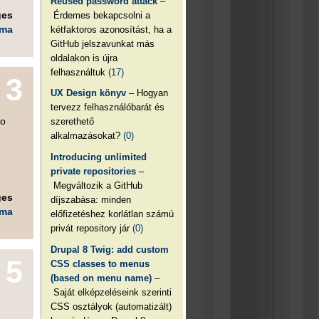
Reused password attack
–
ges
Érdemes bekapcsolni a
éma
kétfaktoros azonosítást, ha a
GitHub jelszavunkat más
oldalakon is újra
felhasználtuk
(17)
3
UX Design könyv
– Hogyan
tervezz felhasználóbarát és
jo
szerethető
alkalmazásokat?
(0)
Introducing unlimited
private repositories
–
Megváltozik a GitHub
ges
díjszabása: minden
éma
előfizetéshez korlátlan számú
privát repository jár
(0)
Drupal 8 Twig: add custom
5
CSS classes to menus
(based on menu name)
–
Saját elképzeléseink szerinti
CSS osztályok (automatizált)