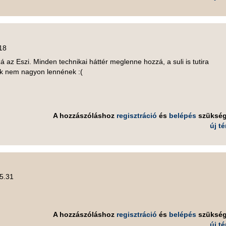
.18
 az Eszi. Minden technikai háttér meglenne hozzá, a suli is tutira
ők nem nagyon lennének :(
A hozzászóláshoz
regisztráció
és
belépés
szüksé
új t
15.31
.
A hozzászóláshoz
regisztráció
és
belépés
szüksé
új t