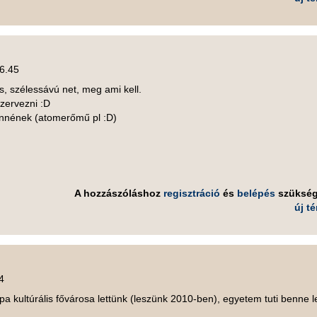
16.45
s, szélessávú net, meg ami kell.
zervezni :D
lennének (atomerőmű pl :D)
A hozzászóláshoz
regisztráció
és
belépés
szüksé
új t
4
a kultúrális fővárosa lettünk (leszünk 2010-ben), egyetem tuti benne 