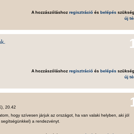
A hozzászóláshoz
regisztráció
és
belépés
szüksé
új t
nk.
A hozzászóláshoz
regisztráció
és
belépés
szüksé
új t
K), 20.42
om, hogy szívesen járjuk az országot, ha van valaki helyben, aki jól
i segítségünkkel) a rendezvényt.