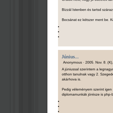
Bízzál Istenben és tartsd szára
Bocsánat ez kétszer ment be. Ké
Június...
Anonymous ·
2005. Nov. 8. (K)
A júniussal szerintem a legnagy
otthon tanulnak vagy 2. Szegede
akárhova is.
Pedig véleményem szerint igen s
diplomamunkák jórésze is php-b