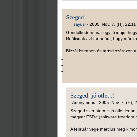
Szeged
sayusi
·
2005. Nov. 7. (H), 22.11
Gondolkodom már egy jó ideje, hogy
Reálisnak azt tartanám, hogy márciu
Bízzál Istenben és tartsd szárazon 
Szeged: jó ötlet :)
Anonymous ·
2005. Nov. 7. (H), 
Szeged szerintem is jó ötlet lenn
magyar FSD-t (software freedom da
A február vége március meg kimon