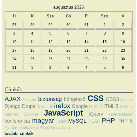
augusztus 2026
H
K
Sze
Cs
P
Szo
V
27
28
29
30
31
1
2
3
4
5
6
7
8
9
10
11
12
13
14
15
16
17
18
19
20
21
22
23
24
25
26
27
28
29
30
31
1
2
3
4
5
6
Címkék
CSS
AJAX
biztonság
böngésző
CSS3
Apache
design
Firefox
Django
Drupal
Google
HTML 5
felület
HTML
HTML5
JavaScript
jQuery
Internet Explorer
keretrendszer
magyar
PHP
MySQL
konferencia
PHP 5
mobil
PEAR
Python
rendezvény
WordPress
Zend
további címkék