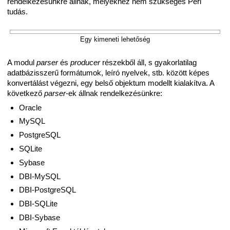
rendelkezésünkre állnak, melyekhez nem szükséges Perl
tudás.
Egy kimeneti lehetőség
A modul
parser
és
producer
részekből áll, s gyakorlatilag
adatbázisszerű formátumok, leíró nyelvek, stb. között képes
konvertálást végezni, egy belső objektum modellt kialakítva. A
következő
parser
-ek állnak rendelkezésünkre:
Oracle
MySQL
PostgreSQL
SQLite
Sybase
DBI-MySQL
DBI-PostgreSQL
DBI-SQLite
DBI-Sybase