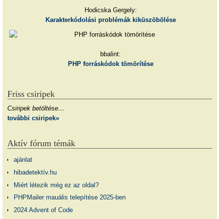
Hodicska Gergely:
Karakterkódolási problémák kiküszöbölése
bbalint:
PHP forráskódok tömörítése
Friss csiripek
Csiripek betöltése…
további csiripek»
Aktív fórum témák
ajánlat
hibadetektív.hu
Miért létezik még ez az oldal?
PHPMailer mauális telepítése 2025-ben
2024 Advent of Code