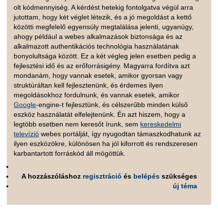
olt kódmennyiség. A kérdést hetekig fontolgatva végül arra
jutottam, hogy két véglet létezik, és a jó megoldást a kettő
közötti megfelelő egyensúly megtalálása jelenti, ugyanúgy,
ahogy például a webes alkalmazások biztonsága és az
alkalmazott authentikációs technológia használatának
bonyolultsága között. Ez a két végleg jelen esetben pedig a
fejlesztési idő és az erőforrásigény. Magyarra fordítva azt
mondanám, hogy vannak esetek, amikor gyorsan vagy
struktúráltan kell fejlesztenünk, és érdemes ilyen
megoldásokhoz fordulnunk, és vannak esetek, amikor
Google
-engine-t fejlesztünk, és célszerűbb minden külső
eszköz használatát elfelejtenünk. Én azt hiszem, hogy a
legtöbb esetben nem keresőt írunk, sem
kereskedelmi
televízió
webes portálját, így nyugodtan támaszkodhatunk az
ilyen eszközökre, különösen ha jól kiforrott és rendszeresen
karbantartott forráskód áll mögöttük.
A hozzászóláshoz
regisztráció
és
belépés
szükséges
új téma