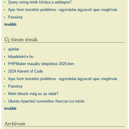
Query string érték kiírása a weblapra?
Ajax form kezelési probléma - egymásba ágyazott ajax meghívás
Passkey
tovább
Új fórum témák
ajánlat
hibadetektív.hu
PHPMailer mauális telepítése 2025-ben
2024 Advent of Code
Ajax form kezelési probléma - egymásba ágyazott ajax meghívás
Passkey
Miért létezik még ez az oldal?
Ubuntu Apache2 ismeretlen /favicon.ico kérés
tovább
Archívum