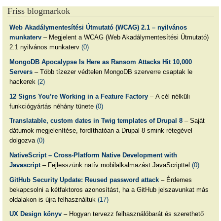
Friss blogmarkok
Web Akadálymentesítési Útmutató (WCAG) 2.1 – nyilvános
munkaterv
– Megjelent a WCAG (Web Akadálymentesítési Útmutató)
2.1 nyilvános munkaterv
(0)
MongoDB Apocalypse Is Here as Ransom Attacks Hit 10,000
Servers
– Több tízezer védtelen MongoDB szerverre csaptak le
hackerek
(2)
12 Signs You’re Working in a Feature Factory
– A cél nélküli
funkciógyártás néhány tünete
(0)
Translatable, custom dates in Twig templates of Drupal 8
– Saját
dátumok megjelenítése, fordíthatóan a Drupal 8 smink rétegével
dolgozva
(0)
NativeScript – Cross-Platform Native Development with
Javascript
– Fejlesszünk natív mobilalkalmazást JavaScripttel
(0)
GitHub Security Update: Reused password attack
– Érdemes
bekapcsolni a kétfaktoros azonosítást, ha a GitHub jelszavunkat más
oldalakon is újra felhasználtuk
(17)
UX Design könyv
– Hogyan tervezz felhasználóbarát és szerethető