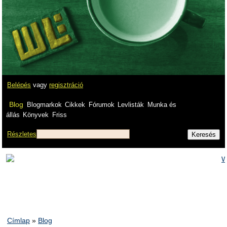
Belépés
vagy
regisztráció
Blog
Blogmarkok
Cikkek
Fórumok
Levlisták
Munka és
állás
Könyvek
Friss
Részletes
Címlap
»
Blog