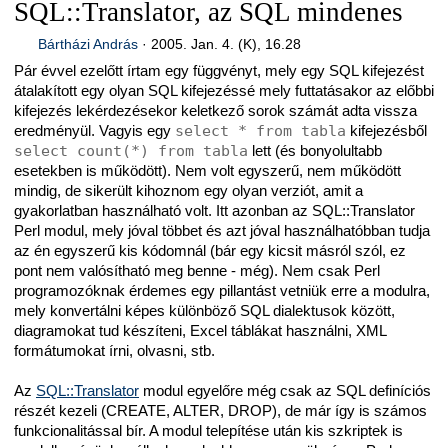
SQL::Translator, az SQL mindenes
Bártházi András
·
2005. Jan. 4. (K), 16.28
Pár évvel ezelőtt írtam egy függvényt, mely egy SQL kifejezést
átalakított egy olyan SQL kifejezéssé mely futtatásakor az előbbi
kifejezés lekérdezésekor keletkező sorok számát adta vissza
eredményül. Vagyis egy
select * from tabla
kifejezésből
select count(*) from tabla
lett (és bonyolultabb
esetekben is működött). Nem volt egyszerű, nem működött
mindig, de sikerült kihoznom egy olyan verziót, amit a
gyakorlatban használható volt. Itt azonban az SQL::Translator
Perl modul, mely jóval többet és azt jóval használhatóbban tudja
az én egyszerű kis kódomnál (bár egy kicsit másról szól, ez
pont nem valósítható meg benne - még). Nem csak Perl
programozóknak érdemes egy pillantást vetniük erre a modulra,
mely konvertálni képes különböző SQL dialektusok között,
diagramokat tud készíteni, Excel táblákat használni, XML
formátumokat írni, olvasni, stb.
Az
SQL::Translator
modul egyelőre még csak az SQL definíciós
részét kezeli (CREATE, ALTER, DROP), de már így is számos
funkcionalitással bír. A modul telepítése után kis szkriptek is