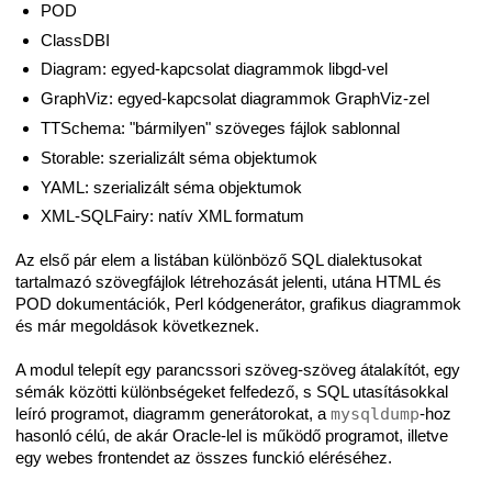
POD
ClassDBI
Diagram: egyed-kapcsolat diagrammok libgd-vel
GraphViz: egyed-kapcsolat diagrammok GraphViz-zel
TTSchema: "bármilyen" szöveges fájlok sablonnal
Storable: szerializált séma objektumok
YAML: szerializált séma objektumok
XML-SQLFairy: natív XML formatum
Az első pár elem a listában különböző SQL dialektusokat
tartalmazó szövegfájlok létrehozását jelenti, utána HTML és
POD dokumentációk, Perl kódgenerátor, grafikus diagrammok
és már megoldások következnek.
A modul telepít egy parancssori szöveg-szöveg átalakítót, egy
sémák közötti különbségeket felfedező, s SQL utasításokkal
leíró programot, diagramm generátorokat, a
mysqldump
-hoz
hasonló célú, de akár Oracle-lel is működő programot, illetve
egy webes frontendet az összes funckió eléréséhez.