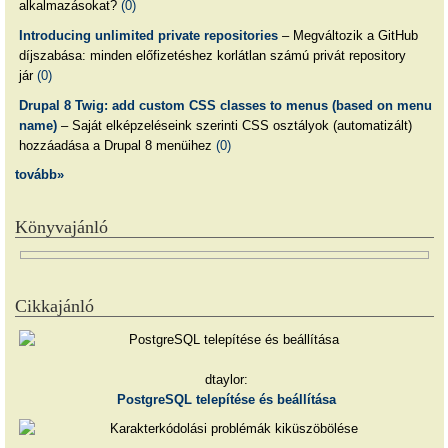
alkalmazásokat?
(0)
Introducing unlimited private repositories
– Megváltozik a GitHub
díjszabása: minden előfizetéshez korlátlan számú privát repository
jár
(0)
Drupal 8 Twig: add custom CSS classes to menus (based on menu
name)
– Saját elképzeléseink szerinti CSS osztályok (automatizált)
hozzáadása a Drupal 8 menüihez
(0)
tovább»
Könyvajánló
Cikkajánló
dtaylor:
PostgreSQL telepítése és beállítása