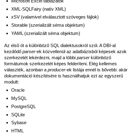
Microsoft Excel táblázatok
XML-SQLFairy (natív XML)
xSV (valamivel elválasztott szöveges fájlok)
Storable (szerializált séma objektum)
YAML (szerializált séma objektum)
Az első öt a különböző SQL dialektusokról szól. A DBI-al
kezdődő
parser
-ek közvetlenül az adatbázisból képesek azok
szerkezetét lekérdezni, majd a többi
parser
különböző
formátumok szerkezetét képes felderíteni. Elég kellemes
választék, azonban a
producer
-ek listája ennél is bővebb: akár
dokumentáció készítésére is használhatjuk ezt az egyszerű
modult:
Oracle
MySQL
PostgreSQL
SQLite
Sybase
HTML