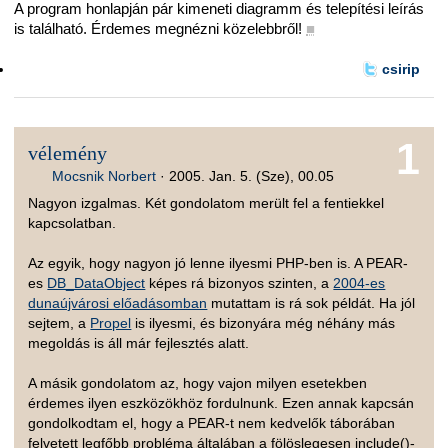
A program honlapján pár kimeneti diagramm és telepítési leírás
is található. Érdemes megnézni közelebbről!
■
csirip
1
vélemény
Mocsnik Norbert
·
2005. Jan. 5. (Sze), 00.05
Nagyon izgalmas. Két gondolatom merült fel a fentiekkel
kapcsolatban.
Az egyik, hogy nagyon jó lenne ilyesmi PHP-ben is. A PEAR-
es
DB_DataObject
képes rá bizonyos szinten, a
2004-es
dunaújvárosi előadásomban
mutattam is rá sok példát. Ha jól
sejtem, a
Propel
is ilyesmi, és bizonyára még néhány más
megoldás is áll már fejlesztés alatt.
A másik gondolatom az, hogy vajon milyen esetekben
érdemes ilyen eszközökhöz fordulnunk. Ezen annak kapcsán
gondolkodtam el, hogy a PEAR-t nem kedvelők táborában
felvetett legfőbb probléma általában a fölöslegesen include()-