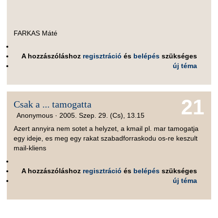
FARKAS Máté
A hozzászóláshoz
regisztráció
és
belépés
szükséges
új téma
21
Csak a ... tamogatta
Anonymous ·
2005. Szep. 29. (Cs), 13.15
Azert annyira nem sotet a helyzet, a kmail pl. mar tamogatja
egy ideje, es meg egy rakat szabadforraskodu os-re keszult
mail-kliens
A hozzászóláshoz
regisztráció
és
belépés
szükséges
új téma