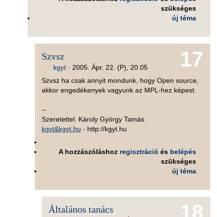
szükséges
új téma
17
Szvsz
kgyt
·
2005. Ápr. 22. (P), 20.05
Szvsz ha csak annyit mondunk, hogy Open source,
akkor engedékenyek vagyunk az MPL-hez képest.
--
Szeretettel: Károly György Tamás
kgyt&kgyt.hu
- http://kgyt.hu
A hozzászóláshoz
regisztráció
és
belépés
szükséges
új téma
18
Általános tanács