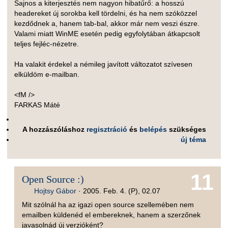
Sajnos a kiterjesztés nem nagyon hibatűrő: a hosszú
headereket új sorokba kell tördelni, és ha nem szóközzel
kezdődnek a, hanem tab-bal, akkor már nem veszi észre.
Valami miatt WinME esetén pedig egyfolytában átkapcsolt
teljes fejléc-nézetre.
Ha valakit érdekel a némileg javított változatot szívesen
elküldöm e-mailban.
<fM />
FARKAS Máté
A hozzászóláshoz
regisztráció
és
belépés
szükséges
új téma
11
Open Source :)
Hojtsy Gábor
·
2005. Feb. 4. (P), 02.07
Mit szólnál ha az igazi open source szellemében nem
emailben küldenéd el embereknek, hanem a szerzőnek
javasolnád új verzióként?