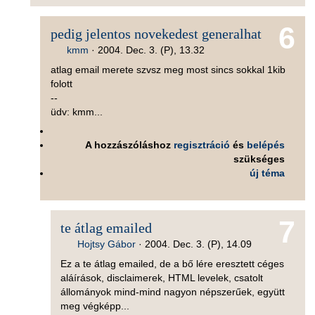
6
pedig jelentos novekedest generalhat
kmm
·
2004. Dec. 3. (P), 13.32
atlag email merete szvsz meg most sincs sokkal 1kib
folott
--
üdv: kmm...
A hozzászóláshoz
regisztráció
és
belépés
szükséges
új téma
7
te átlag emailed
Hojtsy Gábor
·
2004. Dec. 3. (P), 14.09
Ez a te átlag emailed, de a bő lére eresztett céges
aláírások, disclaimerek, HTML levelek, csatolt
állományok mind-mind nagyon népszerűek, együtt
meg végképp...