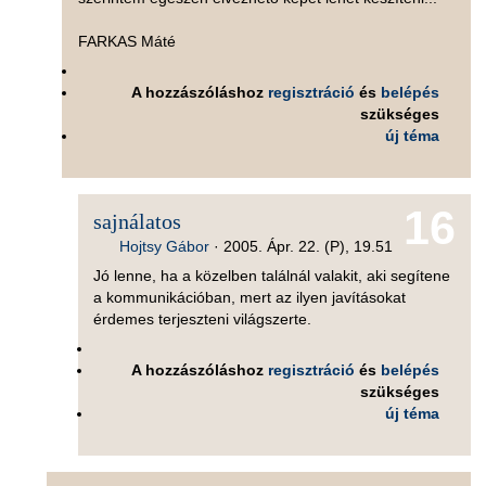
FARKAS Máté
A hozzászóláshoz
regisztráció
és
belépés
szükséges
új téma
16
sajnálatos
Hojtsy Gábor
·
2005. Ápr. 22. (P), 19.51
Jó lenne, ha a közelben találnál valakit, aki segítene
a kommunikációban, mert az ilyen javításokat
érdemes terjeszteni világszerte.
A hozzászóláshoz
regisztráció
és
belépés
szükséges
új téma