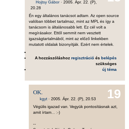
Hojtsy Gábor
·
2005. Ápr. 22. (P),
20.28
Én egy általános tanácsot adtam. Az open source
valóban többet tartalmaz, mint az MPL és így a
tanácsom is általánosabb lett. Ez cél volt a
megírásakor. Ettől semmit nem vesztett
igazságtartalmából, mint az előző linkekben
mutatott oldalak bizonyítják. Ezért nem értelek.
A hozzászóláshoz
regisztráció
és
belépés
szükséges
új téma
19
OK.
kgyt
·
2005. Ápr. 22. (P), 20.53
Végülis igazad van. Vegyük pontosításnak azt,
amit írtam... :-)
--