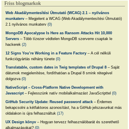
Friss blogmarkok
Web Akadálymentesítési Útmutató (WCAG) 2.1 – nyilvános
munkaterv
– Megjelent a WCAG (Web Akadálymentesítési Útmutató)
2.1 nyilvános munkaterv
(0)
MongoDB Apocalypse Is Here as Ransom Attacks Hit 10,000
Servers
– Több tízezer védtelen MongoDB szerverre csaptak le
hackerek
(2)
12 Signs You’re Working in a Feature Factory
– A cél nélküli
funkciógyártás néhány tünete
(0)
Translatable, custom dates in Twig templates of Drupal 8
– Saját
dátumok megjelenítése, fordíthatóan a Drupal 8 smink rétegével
dolgozva
(0)
NativeScript – Cross-Platform Native Development with
Javascript
– Fejlesszünk natív mobilalkalmazást JavaScripttel
(0)
GitHub Security Update: Reused password attack
– Érdemes
bekapcsolni a kétfaktoros azonosítást, ha a GitHub jelszavunkat más
oldalakon is újra felhasználtuk
(17)
UX Design könyv
– Hogyan tervezz felhasználóbarát és szerethető
alkalmazásokat?
(0)