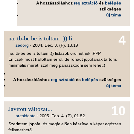
A hozzászóláshoz
regisztráció
és
belépés
szükséges
új téma
4
na, tb-be be is toltam :)) li
zedorg
·
2004. Dec. 3. (P), 13.19
na, tb-be be is toltam :)) listasok orulhetnek ;PPP
En csak most hallottam errol, de rohadt jopofanak tartom,
minimalis meret, szal meg panaszkodni sem lehet:)
A hozzászóláshoz
regisztráció
és
belépés
szükséges
új téma
10
Javított változat...
presidento
·
2005. Feb. 4. (P), 01.52
Szerintem jópofa, és megfelelően készítve a képet egészen
felismerhető.