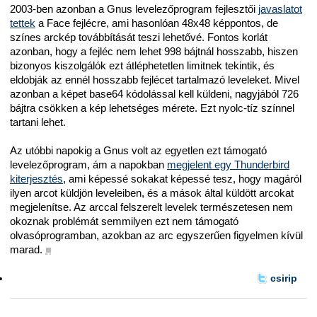
2003-ben azonban a Gnus levelezőprogram fejlesztői
javaslatot
tettek
a Face fejlécre, ami hasonlóan 48x48 képpontos, de
színes arckép továbbítását teszi lehetővé. Fontos korlát
azonban, hogy a fejléc nem lehet 998 bájtnál hosszabb, hiszen
bizonyos kiszolgálók ezt átléphetetlen limitnek tekintik, és
eldobják az ennél hosszabb fejlécet tartalmazó leveleket. Mivel
azonban a képet base64 kódolással kell küldeni, nagyjából 726
bájtra csökken a kép lehetséges mérete. Ezt nyolc-tíz színnel
tartani lehet.
Az utóbbi napokig a Gnus volt az egyetlen ezt támogató
levelezőprogram, ám a napokban
megjelent egy Thunderbird
kiterjesztés
, ami képessé sokakat képessé tesz, hogy magáról
ilyen arcot küldjön leveleiben, és a mások által küldött arcokat
megjelenítse. Az arccal felszerelt levelek természetesen nem
okoznak problémát semmilyen ezt nem támogató
olvasóprogramban, azokban az arc egyszerűen figyelmen kívül
marad.
■
csirip