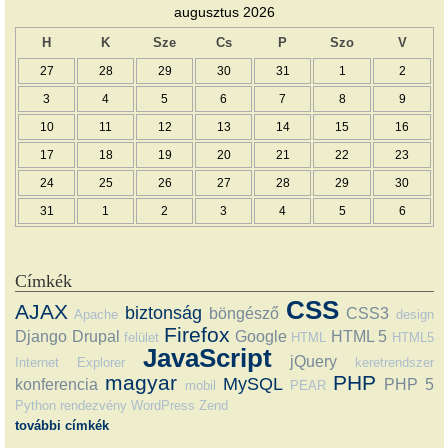
augusztus 2026
H
K
Sze
Cs
P
Szo
V
27
28
29
30
31
1
2
3
4
5
6
7
8
9
10
11
12
13
14
15
16
17
18
19
20
21
22
23
24
25
26
27
28
29
30
31
1
2
3
4
5
6
Címkék
CSS
AJAX
biztonság
böngésző
CSS3
Apache
design
Firefox
Django
Drupal
Google
HTML 5
felület
HTML
HTML5
JavaScript
jQuery
Internet Explorer
keretrendszer
magyar
PHP
MySQL
konferencia
PHP 5
mobil
PEAR
Python
rendezvény
WordPress
Zend
további címkék