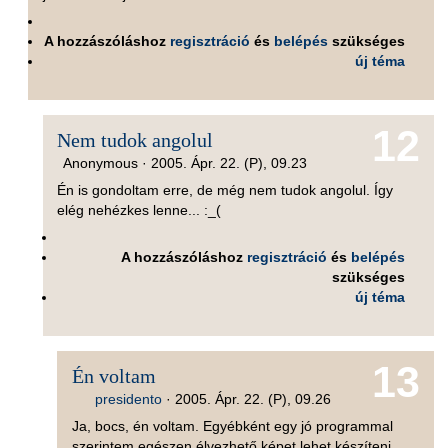
A hozzászóláshoz
regisztráció
és
belépés
szükséges
új téma
12
Nem tudok angolul
Anonymous ·
2005. Ápr. 22. (P), 09.23
Én is gondoltam erre, de még nem tudok angolul. Így
elég nehézkes lenne... :_(
A hozzászóláshoz
regisztráció
és
belépés
szükséges
új téma
13
Én voltam
presidento
·
2005. Ápr. 22. (P), 09.26
Ja, bocs, én voltam. Egyébként egy jó programmal
szerintem egészen élvezhető képet lehet készíteni...