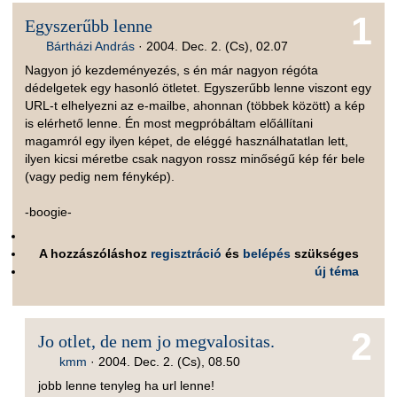
1
Egyszerűbb lenne
Bártházi András
·
2004. Dec. 2. (Cs), 02.07
Nagyon jó kezdeményezés, s én már nagyon régóta
dédelgetek egy hasonló ötletet. Egyszerűbb lenne viszont egy
URL-t elhelyezni az e-mailbe, ahonnan (többek között) a kép
is elérhető lenne. Én most megpróbáltam előállítani
magamról egy ilyen képet, de eléggé használhatatlan lett,
ilyen kicsi méretbe csak nagyon rossz minőségű kép fér bele
(vagy pedig nem fénykép).
-boogie-
A hozzászóláshoz
regisztráció
és
belépés
szükséges
új téma
2
Jo otlet, de nem jo megvalositas.
kmm
·
2004. Dec. 2. (Cs), 08.50
jobb lenne tenyleg ha url lenne!