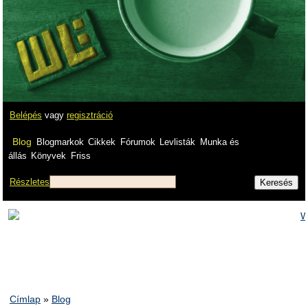
Belépés
vagy
regisztráció
Blog
Blogmarkok
Cikkek
Fórumok
Levlisták
Munka és
állás
Könyvek
Friss
Részletes
Címlap
»
Blog