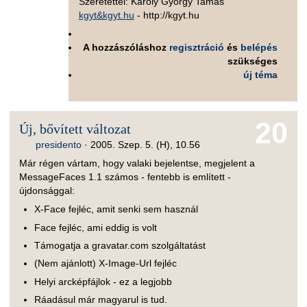
Szeretettel: Károly György Tamás
kgyt&kgyt.hu
- http://kgyt.hu
A hozzászóláshoz
regisztráció
és
belépés
szükséges
új téma
20
Új, bővített változat
presidento
·
2005. Szep. 5. (H), 10.56
Már régen vártam, hogy valaki bejelentse, megjelent a
MessageFaces 1.1 számos - fentebb is említett -
újdonsággal:
X-Face fejléc, amit senki sem használ
Face fejléc, ami eddig is volt
Támogatja a gravatar.com szolgáltatást
(Nem ajánlott) X-Image-Url fejléc
Helyi arcképfájlok - ez a legjobb
Ráadásul már magyarul is tud.