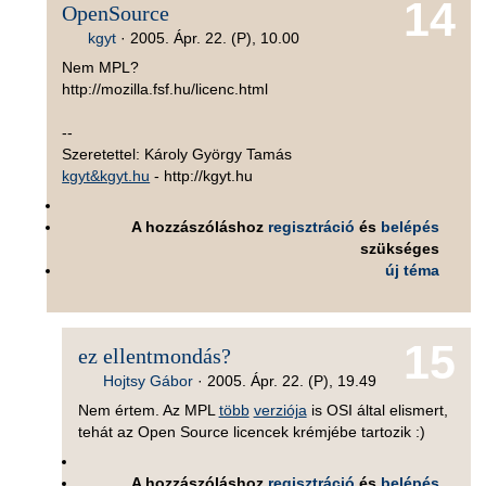
14
OpenSource
kgyt
·
2005. Ápr. 22. (P), 10.00
Nem MPL?
http://mozilla.fsf.hu/licenc.html
--
Szeretettel: Károly György Tamás
kgyt&kgyt.hu
- http://kgyt.hu
A hozzászóláshoz
regisztráció
és
belépés
szükséges
új téma
15
ez ellentmondás?
Hojtsy Gábor
·
2005. Ápr. 22. (P), 19.49
Nem értem. Az MPL
több
verziója
is OSI által elismert,
tehát az Open Source licencek krémjébe tartozik :)
A hozzászóláshoz
regisztráció
és
belépés