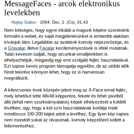
MessageFaces - arcok elektronikus
levelekben
Hojtsy Gábor
·
2004. Dec. 2. (Cs), 01.43
Nem kétséges, hogy egyre inkább a magunk képére szeretnénk
formálni a webet, és saját megjelenésünket is emberibb alakban
kívánjuk látni. Legalábbis az avatárok komoly népszerűsége, és
a
Gravatar
, illetve
Favatar
kezdeményezések is efelé mutatnak.
Talán kevesen tudják, hogy arcunkat emailjeinkben is
elhelyezhetjük, mégpedig egy erre szolgáló fejléc használatával.
Ezt sajnos kevés program támogatja egyelőre, de az utóbbi idők
híreit tekintve könnyen lehet, hogy ez is hamarosan
megváltozik.
A kilencvenes évek közepén jelent meg az X-Face email fejléc,
mely lehetővé tette 48x48 képpontos, fekete és fehér pixelből
álló (tehát nem szürkeárnyalatos) képek elhelyezését a küldött
levélben, úgy, hogy a két szín használatának korlátja miatt
mindössze 100-200 bájtot adott a levélhez. Egy ilyen kép sajnos
nem mondott sokat az olvasónak, komoly képzelőerő kellett a
felismeréséhez.