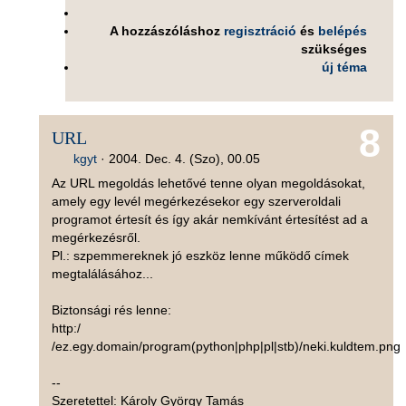
A hozzászóláshoz
regisztráció
és
belépés
szükséges
új téma
8
URL
kgyt
·
2004. Dec. 4. (Szo), 00.05
Az URL megoldás lehetővé tenne olyan megoldásokat,
amely egy levél megérkezésekor egy szerveroldali
programot értesít és így akár nemkívánt értesítést ad a
megérkezésről.
Pl.: szpemmereknek jó eszköz lenne működő címek
megtalálásához...
Biztonsági rés lenne:
http:/
/ez.egy.domain/program(python|php|pl|stb)/neki.kuldtem.png
--
Szeretettel: Károly György Tamás