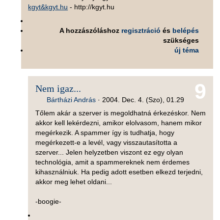
kgyt&kgyt.hu
- http://kgyt.hu
A hozzászóláshoz
regisztráció
és
belépés
szükséges
új téma
9
Nem igaz...
Bártházi András
·
2004. Dec. 4. (Szo), 01.29
Tőlem akár a szerver is megoldhatná érkezéskor. Nem
akkor kell lekérdezni, amikor elolvasom, hanem mikor
megérkezik. A spammer így is tudhatja, hogy
megérkezett-e a levél, vagy visszautasította a
szerver... Jelen helyzetben viszont ez egy olyan
technológia, amit a spammereknek nem érdemes
kihasználniuk. Ha pedig adott esetben elkezd terjedni,
akkor meg lehet oldani...
-boogie-