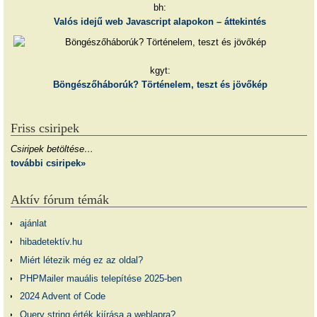
bh:
Valós idejű web Javascript alapokon – áttekintés
kgyt:
Böngészőháborúk? Történelem, teszt és jövőkép
Friss csiripek
Csiripek betöltése…
további csiripek»
Aktív fórum témák
ajánlat
hibadetektív.hu
Miért létezik még ez az oldal?
PHPMailer mauális telepítése 2025-ben
2024 Advent of Code
Query string érték kiírása a weblapra?