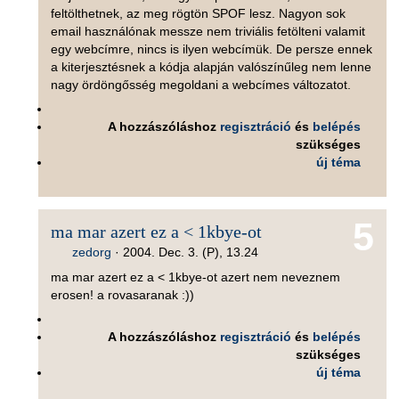
feltölthetnek, az meg rögtön SPOF lesz. Nagyon sok
email használónak messze nem triviális fetölteni valamit
egy webcímre, nincs is ilyen webcímük. De persze ennek
a kiterjesztésnek a kódja alapján valószínűleg nem lenne
nagy ördöngősség megoldani a webcímes változatot.
A hozzászóláshoz
regisztráció
és
belépés
szükséges
új téma
5
ma mar azert ez a < 1kbye-ot
zedorg
·
2004. Dec. 3. (P), 13.24
ma mar azert ez a < 1kbye-ot azert nem neveznem
erosen! a rovasaranak :))
A hozzászóláshoz
regisztráció
és
belépés
szükséges
új téma