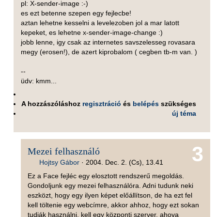
pl: X-sender-image :-)
es ezt betenne szepen egy fejlecbe!
aztan lehetne kesselni a levelezoben jol a mar latott
kepeket, es lehetne x-sender-image-change :)
jobb lenne, igy csak az internetes savszelesseg rovasara
megy (erosen!), de azert kiprobalom ( cegben tb-m van. )
--
üdv: kmm...
A hozzászóláshoz
regisztráció
és
belépés
szükséges
új téma
3
Mezei felhasználó
Hojtsy Gábor
·
2004. Dec. 2. (Cs), 13.41
Ez a Face fejléc egy elosztott rendszerű megoldás.
Gondoljunk egy mezei felhasználóra. Adni tudunk neki
eszközt, hogy egy ilyen képet előállítson, de ha ezt fel
kell töltenie egy webcímre, akkor ahhoz, hogy ezt sokan
tudják használni, kell egy központi szerver, ahova