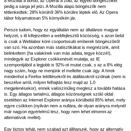
a Mozillát a bordó, az Operát a zöld, az egyéb böngészőket
pedig a sárga jel jelzi. A Mozilla alapú böngészők nem
tétlenkedtek: 28% körülről 36% körülire léptek elő. Az Opera
tábor folyamatosan 5% környékén jár.
Persze tudom, hogy ez egyáltalán nem az általános magyar
helyzet, s itt kifejezetten a webfejlesztői közösség, s azon belül
is csak a Weblabor köré csoportosuló emberek böngészőiről
van szó. Ha azonban más statisztikákat is megnézünk, amit
belinkeltem (ha valakinek van más adata, tegye közzé!),
mindegyik az Explorer csökkenését mutatja, az IE
szempontjából a legjobb is 92%-ot mutat csak, s az a 8% elég
nagy szám, hogy ne menjünk el mellette csak úgy. A hírek
mindenhol a Firefox letöltésekről és átállásokról szólnak (nem is
beszélve arról, milyen felhajtás lesz majd az 1.0
megjelenésekor), ennek valószínűleg meglesz a további hatása
is. Egy átlagos tartalmú, átlagos közönségnek szóló oldal
esetében az Internet Explorer aránya körülbelül 85% lehet, mely
egyre csökken (nyilván nem a nullára, de olyan arányra melynél
már nagyon egyértelmű lesz, hogy nem lehet elmenni az
alternatívok mellet).
Egy biztos tehát, nem szabad azt állítanunk, hogy az alternatív