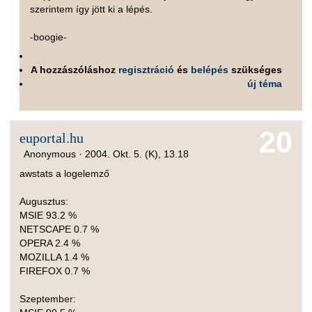
szerintem így jött ki a lépés.
-boogie-
A hozzászóláshoz
regisztráció
és
belépés
szükséges
új téma
20
euportal.hu
Anonymous ·
2004. Okt. 5. (K), 13.18
awstats a logelemző
Augusztus:
MSIE 93.2 %
NETSCAPE 0.7 %
OPERA 2.4 %
MOZILLA 1.4 %
FIREFOX 0.7 %
Szeptember: