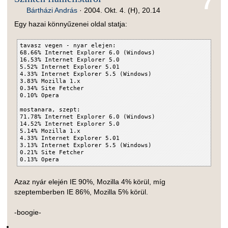
7
Bártházi András
·
2004. Okt. 4. (H), 20.14
Egy hazai könnyűzenei oldal statja:
tavasz vegen - nyar elejen:
68.66% Internet Explorer 6.0 (Windows)
16.53% Internet Explorer 5.0
5.52% Internet Explorer 5.01
4.33% Internet Explorer 5.5 (Windows)
3.83% Mozilla 1.x
0.34% Site Fetcher
0.10% Opera
mostanara, szept:
71.78% Internet Explorer 6.0 (Windows)
14.52% Internet Explorer 5.0
5.14% Mozilla 1.x
4.33% Internet Explorer 5.01
3.13% Internet Explorer 5.5 (Windows)
0.21% Site Fetcher
0.13% Opera
Azaz nyár elején IE 90%, Mozilla 4% körül, míg
szeptemberben IE 86%, Mozilla 5% körül.
-boogie-