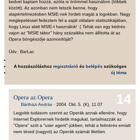
kedvet kaptam hozzá, azóta is örömmel használom (többek
között). Az azonban nem tetszik benne, hogy
alapértelmezésben MSIE-nek hirdeti magát a logokban. Nagy
meglepetéssel fedeztem fel a saját oldalam statisztikájában,
hogy Linux alatt MSIE-t használok! :( Tehát van egy kédrés:
vajon az "MSIE tábor" hány százaléka nem állította át az
Opera böngészője azonosítóját?
Üdv.: BarLac
A hozzászóláshoz
regisztráció
és
belépés
szükséges
új téma
14
Opera az Opera
Bártházi András
·
2004. Okt. 5. (K), 11.07
Legjobb tudásom szerint az Operák annak ellenére, hogy
Internet Explorernek hirdetik magukat, tartalmazzák az
"Opera" szót a "user agent"-jükben, tehát a felmérés emiatt
nem téved (nagyot) az Operák számát illetően.