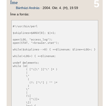
5
Íme
Bártházi András
·
2004. Okt. 4. (H), 19.59
Íme a forrás:
#!/usr/bin/perl

$skiplines=$ARGV[0]; $|=1;

open(LOG, "access_log");

open(STAT, ">browser.stat");

while($skiplines-->0) { ++$linenum; $line=<LOG>; }

while(<LOG>) { ++$linenum;

undef @elements;

while (m{

	( [^\[\" ][^\" ]* )

	|

	\"

	 (

	  (?: [^\"] | "" )*

	 )

	\"

	|

	(\[

	  [^\]]+ 

	\])

        }gx) {
