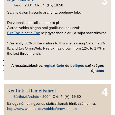
3
Jano
·
2004. Okt. 4. (H), 18.58
Sajat oldalon hasonlo arany IE, epphogy fele.
De vannak specialis esetek is pl:
A creativebits blogon ami grafikusoknak szol:
FireFox is not a Fox
bejegyzesben elarulja sajat satisztikakat.
"Currently 58% of the visitors to this site is using Safari, 20%
IE and 1% OmniWeb. Firefox has grown from 12% to 17% in
the last three month."
A hozzászóláshoz
regisztráció
és
belépés
szükséges
új téma
4
Két link a flamelistáról
Bártházi András
·
2004. Okt. 4. (H), 19.50
Ez egy német ingyenes statisztikának tűnik számomra:
http://www.webhits.de/webhits/browser.htm