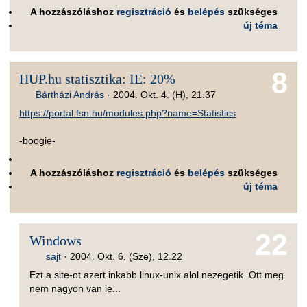
A hozzászóláshoz
regisztráció
és
belépés
szükséges
új téma
8
HUP.hu statisztika: IE: 20%
Bártházi András
·
2004. Okt. 4. (H), 21.37
https://portal.fsn.hu/modules.php?name=Statistics
-boogie-
A hozzászóláshoz
regisztráció
és
belépés
szükséges
új téma
22
Windows
sajt
·
2004. Okt. 6. (Sze), 12.22
Ezt a site-ot azert inkabb linux-unix alol nezegetik. Ott meg
nem nagyon van ie...