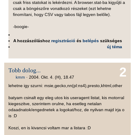
csak friss statokat is lekérdezni. A browser.stat-ba kigyűjti a
csak a böngészőre vonatkozó részeket (ezt lehetne
finomítani, hogy CSV vagy tabos fájl legyen belőle).
-boogie-
A hozzászóláshoz
regisztráció
és
belépés
szükséges
új téma
2
Tobb dolog...
kmm
·
2004. Okt. 4. (H), 18.47
lehetne igy szurni: msie,gecko,nn(pl:ns4),presto,khtml,other
batyam csinalt egy eleg utos kis useragent listat, kis motorral
kiegeszitve, szerintem orulne, ha esetleg netalan
odaadnatok/engednetek a logokat/hoz, de nyilvan majd irja o
is :D
Koszi, en is kivancsi voltam mar a listara :D