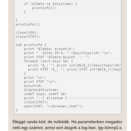
    if ($ldate ne $thistime) {

	printinfo();

    }

}

printinfo();

close(LOG);

close(STAT);

sub printinfo {

    print "$ldate: $count\n";

    print "  külön IP-k: ".(keys(%ips)+0)."\n";

    print STAT "$ldate:$count --- ";

    foreach (sort keys %b) {

      print "$_: "; print int($b{$_}/(keys(%ips)+0)*100);
      print STAT "$_: "; print STAT int($b{$_}/(keys(%ip
    }

    print "\n";

    print STAT "\n";

    $count=0;

    $ldate=$thistime;

    undef %ips; undef %b;

    print "--[ $linenum ]--------------------------------
    close(STAT);

    open(STAT, ">>browser.stat");

Eléggé randa kód, de működik. Ha paraméterben megadsz
neki egy számot, annyi sort átugrik a log-ban, így könnyű a