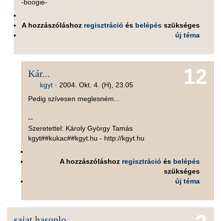
-boogie-
A hozzászóláshoz
regisztráció
és
belépés
szükséges
új téma
12
Kár...
kgyt
·
2004. Okt. 4. (H), 23.05
Pedig szívesen meglesném...
--
Szeretettel: Károly György Tamás
kgyt##kukac##kgyt.hu - http://kgyt.hu
A hozzászóláshoz
regisztráció
és
belépés
szükséges
új téma
sajat hasonlo