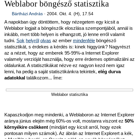
Weblabor böngésző statisztika
Bártházi András
·
2004. Okt. 4. (H), 17.54
A napokban úgy döntöttem, hogy nézegetem egy kicsit a
Weblabor logjait a böngészők eloszlása szempontjából, annál is
inkább, mert több helyen is elhangzott, jó lenne erről valamit
tudni.
Sok
helyről
olvas
az ember
mindenféle
böngésző
statisztikát, s érdekes a kérdés is: kinek higgyünk? Nagyrészt
az a nézet, hogy az emberek 95-99%-a Internet Explorer
valamely verzióját használja, hogy erre érdemes optimalizálni az
oldalunkat. A statisztikákat nézve ez nagyon kezd nem igaz
lenni, ha pedig a saját statisztikánkra tekintek,
elég durva
adatokkal
találkozom... Íme:
Weblabor statisztika
Kapaszkodjon meg mindenki, a Weblaboron az Internet Explorer
aránya június elején még 60%-os volt, mostanra viszont ez
50%
környékire csökkent
(mindjárt egy kicsit arról, hogy ezek
pontosan milyen számok). Az ábrán az Internet Explorert a kék,