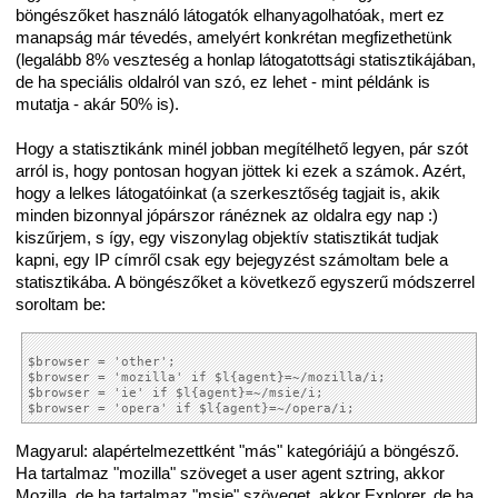
böngészőket használó látogatók elhanyagolhatóak, mert ez
manapság már tévedés, amelyért konkrétan megfizethetünk
(legalább 8% veszteség a honlap látogatottsági statisztikájában,
de ha speciális oldalról van szó, ez lehet - mint példánk is
mutatja - akár 50% is).
Hogy a statisztikánk minél jobban megítélhető legyen, pár szót
arról is, hogy pontosan hogyan jöttek ki ezek a számok. Azért,
hogy a lelkes látogatóinkat (a szerkesztőség tagjait is, akik
minden bizonnyal jópárszor ránéznek az oldalra egy nap :)
kiszűrjem, s így, egy viszonylag objektív statisztikát tudjak
kapni, egy IP címről csak egy bejegyzést számoltam bele a
statisztikába. A böngészőket a következő egyszerű módszerrel
soroltam be:
$browser = 'other';

$browser = 'mozilla' if $l{agent}=~/mozilla/i;

$browser = 'ie' if $l{agent}=~/msie/i;

Magyarul: alapértelmezettként "más" kategóriájú a böngésző.
Ha tartalmaz "mozilla" szöveget a user agent sztring, akkor
Mozilla, de ha tartalmaz "msie" szöveget, akkor Explorer, de ha