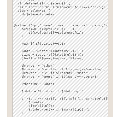
  if (defined $1) { $elem=$1; }

  elsif (defined $2) { $elem=$2; $elem=~s/""/\"/g; }

  else { $elem=$3; }

  push @elements,$elem;

}

@values=('ip','rname','ruser','datetime','query','status
    for($i=0; $i<@values; $i++) {

	$l{$values[$i]}=$elements[$i];

    }

    next if $l{status}==301;

    $date = substr($l{datetime},1,11);

    $time = substr($l{datetime},13,8);

    ($url) = $l{query}=~/\s+(.*?)\s+/;

    $browser = 'other';

    $browser = 'mozilla' if $l{agent}=~/mozilla/i;

    $browser = 'ie' if $l{agent}=~/msie/i;

    $browser = 'opera' if $l{agent}=~/opera/i;

    $thistime = $date;

    $ldate = $thistime if $ldate eq '';

    if ($url!~/\.css$|\.js$|\.gif$|\.png$|\.jpe?g$|\.rss
	$count++;

	$ips{$l{ip}}++;

        $b{$browser}++ if $ips{$l{ip}}==1;

    }
