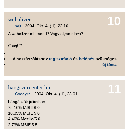
10
webalizer
sajt
·
2004. Okt. 4. (H), 22.10
A webalizer mit mond? Vagy olyan nincs?
/* sajt */
A hozzászóláshoz
regisztráció
és
belépés
szükséges
új téma
11
hangszercenter.hu
Cadeyrn
·
2004. Okt. 4. (H), 23.01
böngészők júliusban:
78.16% MSIE 6.0
10.35% MSIE 5.0
4.46% Mozilla/5.0
2.73% MSIE 5.5