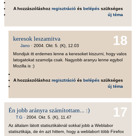
A hozzászóláshoz
regisztráció
és
belépés
szükséges
új téma
18
keresok leszamitva
Jano
·
2004. Okt. 5. (K), 12.03
Mondjuk itt erdemes lenne a keresoket kiszurni, hogy valos
latogatokat szamolja csak. Nagyobb aranyu lenne egybol
Mozilla is :)
A hozzászóláshoz
regisztráció
és
belépés
szükséges
új téma
17
Én jobb arányra számítottam... :)
T.G
·
2004. Okt. 5. (K), 11.47
Az általam látott statisztikáknál sokkal jobb a Weblabor
statisztikája, de én azt hittem, hogy a weblabort több Firefox