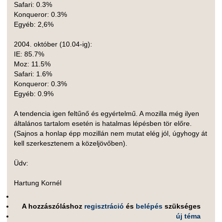
Safari: 0.3%
Konqueror: 0.3%
Egyéb: 2,6%
2004. október (10.04-ig):
IE: 85.7%
Moz: 11.5%
Safari: 1.6%
Konqueror: 0.3%
Egyéb: 0.9%
A tendencia igen feltűnő és egyértelmű. A mozilla még ilyen
általános tartalom esetén is hatalmas lépésben tör előre.
(Sajnos a honlap épp mozillán nem mutat elég jól, úgyhogy át
kell szerkesztenem a közeljövőben).
Üdv:
Hartung Kornél
A hozzászóláshoz
regisztráció
és
belépés
szükséges
új téma