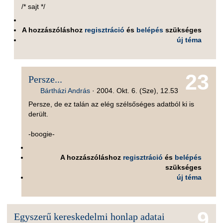
/* sajt */
A hozzászóláshoz
regisztráció
és
belépés
szükséges
új téma
23
Persze...
Bártházi András
·
2004. Okt. 6. (Sze), 12.53
Persze, de ez talán az elég szélsőséges adatból ki is
derült.
-boogie-
A hozzászóláshoz
regisztráció
és
belépés
szükséges
új téma
9
Egyszerű kereskedelmi honlap adatai