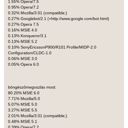
1.55% Opera/7.5
0.95% Opera/7.2
0.32% Mozilla/3.01 (compatible;)
0.27% Googlebot/2.1 (+http://www.google.com/bot.html)
0.27% Opera 7.5
0.16% MSIE 4.0
0.13% Konqueror/3.1
0.13% MSIE 5.2
0.10% SonyEricssonP900/R101 Profile/MIDP-2.0
Configuration/CLDC-1.0
0.06% MSIE 3.0
0.05% Opera 6.0
böngészőmegoszlás most:
80.20% MSIE 6.0
7.71% Mozilla/5.0
5.07% MSIE 5.0
3.27% MSIE 5.5
2.01% Mozilla/3.01 (compatible;)
0.48% MSIE 5.1
0.39% Opera/7.2