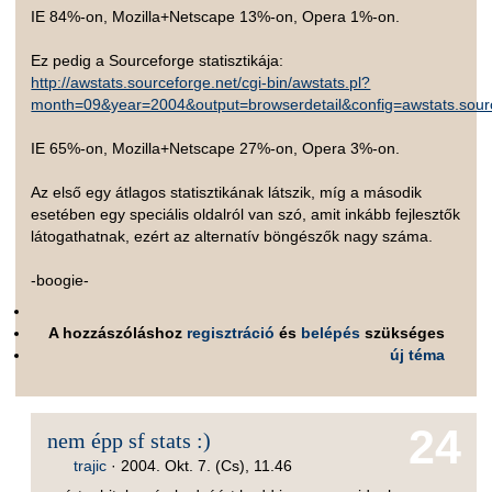
IE 84%-on, Mozilla+Netscape 13%-on, Opera 1%-on.
Ez pedig a Sourceforge statisztikája:
http://awstats.sourceforge.net/cgi-bin/awstats.pl?
month=09&year=2004&output=browserdetail&config=awstats.sou
IE 65%-on, Mozilla+Netscape 27%-on, Opera 3%-on.
Az első egy átlagos statisztikának látszik, míg a második
esetében egy speciális oldalról van szó, amit inkább fejlesztők
látogathatnak, ezért az alternatív böngészők nagy száma.
-boogie-
A hozzászóláshoz
regisztráció
és
belépés
szükséges
új téma
24
nem épp sf stats :)
trajic
·
2004. Okt. 7. (Cs), 11.46