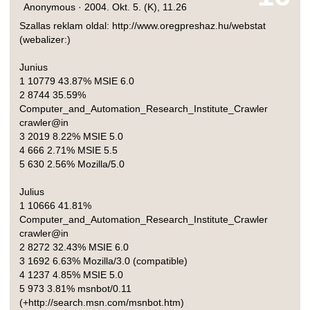
Anonymous ·
2004. Okt. 5. (K), 11.26
Szallas reklam oldal: http://www.oregpreshaz.hu/webstat
(webalizer:)
Junius
1 10779 43.87% MSIE 6.0
2 8744 35.59%
Computer_and_Automation_Research_Institute_Crawler
crawler@in
3 2019 8.22% MSIE 5.0
4 666 2.71% MSIE 5.5
5 630 2.56% Mozilla/5.0
Julius
1 10666 41.81%
Computer_and_Automation_Research_Institute_Crawler
crawler@in
2 8272 32.43% MSIE 6.0
3 1692 6.63% Mozilla/3.0 (compatible)
4 1237 4.85% MSIE 5.0
5 973 3.81% msnbot/0.11
(+http://search.msn.com/msnbot.htm)