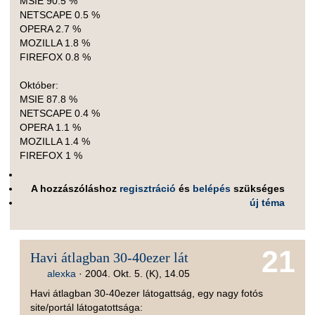
MSIE 90.5 %
NETSCAPE 0.5 %
OPERA 2.7 %
MOZILLA 1.8 %
FIREFOX 0.8 %
Október:
MSIE 87.8 %
NETSCAPE 0.4 %
OPERA 1.1 %
MOZILLA 1.4 %
FIREFOX 1 %
A hozzászóláshoz
regisztráció
és
belépés
szükséges
új téma
21
Havi átlagban 30-40ezer lát
alexka
·
2004. Okt. 5. (K), 14.05
Havi átlagban 30-40ezer látogattság, egy nagy fotós
site/portál látogatottsága: