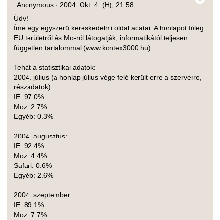
Anonymous ·
2004. Okt. 4. (H), 21.58
Üdv!
Íme egy egyszerű kereskedelmi oldal adatai. A honlapot főleg
EU területről és Mo-ról látogatják, informatikától teljesen
független tartalommal (www.kontex3000.hu).
Tehát a statisztikai adatok:
2004. július (a honlap július vége felé került erre a szerverre,
részadatok):
IE: 97.0%
Moz: 2.7%
Egyéb: 0.3%
2004. augusztus:
IE: 92.4%
Moz: 4.4%
Safari: 0.6%
Egyéb: 2.6%
2004. szeptember:
IE: 89.1%
Moz: 7.7%