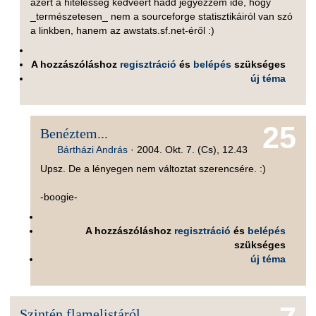
azért a hitelesség kedvéért hadd jegyezzem ide, hogy
_természetesen_ nem a sourceforge statisztikáiról van szó
a linkben, hanem az awstats.sf.net-éről :)
A hozzászóláshoz
regisztráció
és
belépés
szükséges
új téma
25
Benéztem...
Bártházi András
·
2004. Okt. 7. (Cs), 12.43
Upsz. De a lényegen nem változtat szerencsére. :)
-boogie-
A hozzászóláshoz
regisztráció
és
belépés
szükséges
új téma
Szintén flamelistáról