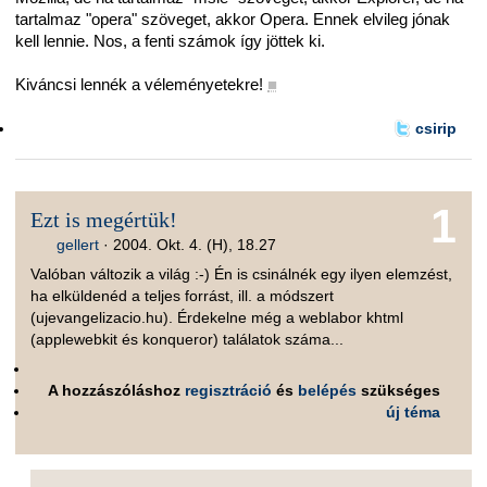
tartalmaz "opera" szöveget, akkor Opera. Ennek elvileg jónak
kell lennie. Nos, a fenti számok így jöttek ki.
Kiváncsi lennék a véleményetekre!
■
csirip
1
Ezt is megértük!
gellert
·
2004. Okt. 4. (H), 18.27
Valóban változik a világ :-) Én is csinálnék egy ilyen elemzést,
ha elküldenéd a teljes forrást, ill. a módszert
(ujevangelizacio.hu). Érdekelne még a weblabor khtml
(applewebkit és konqueror) találatok száma...
A hozzászóláshoz
regisztráció
és
belépés
szükséges
új téma