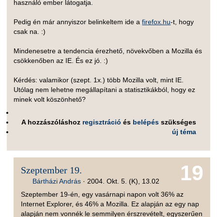
használó ember látogatja.
Pedig én már annyiszor belinkeltem ide a
firefox.hu
-t, hogy
csak na. :)
Mindenesetre a tendencia érezhető, növekvőben a Mozilla és
csökkenőben az IE. És ez jó. :)
Kérdés: valamikor (szept. 1x.) több Mozilla volt, mint IE.
Utólag nem lehetne megállapítani a statisztikákból, hogy ez
minek volt köszönhető?
A hozzászóláshoz
regisztráció
és
belépés
szükséges
új téma
19
Szeptember 19.
Bártházi András
·
2004. Okt. 5. (K), 13.02
Szeptember 19-én, egy vasárnapi napon volt 36% az
Internet Explorer, és 46% a Mozilla. Ez alapján az egy nap
alapján nem vonnék le semmilyen érszrevételt, egyszerűen