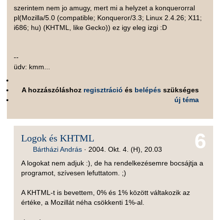
szerintem nem jo amugy, mert mi a helyzet a konquerorral
pl(Mozilla/5.0 (compatible; Konqueror/3.3; Linux 2.4.26; X11;
i686; hu) (KHTML, like Gecko)) ez igy eleg izgi :D
--
üdv: kmm...
A hozzászóláshoz
regisztráció
és
belépés
szükséges
új téma
6
Logok és KHTML
Bártházi András
·
2004. Okt. 4. (H), 20.03
A logokat nem adjuk :), de ha rendelkezésemre bocsájtja a
programot, szívesen lefuttatom. ;)
A KHTML-t is bevettem, 0% és 1% között váltakozik az
értéke, a Mozillát néha csökkenti 1%-al.