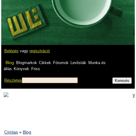
Belépés
vagy
regisztráció
Blog
Blogmarkok
Cikkek
Fórumok
Levlisták
Munka és
állás
Könyvek
Friss
Részletes
Címlap
»
Blog