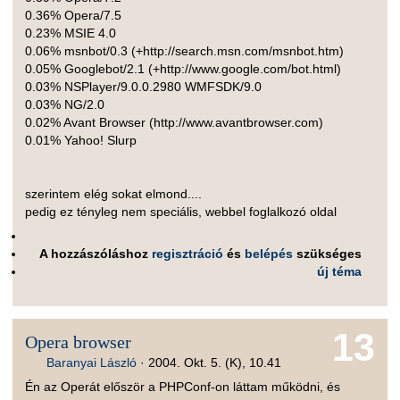
0.36% Opera/7.5
0.23% MSIE 4.0
0.06% msnbot/0.3 (+http://search.msn.com/msnbot.htm)
0.05% Googlebot/2.1 (+http://www.google.com/bot.html)
0.03% NSPlayer/9.0.0.2980 WMFSDK/9.0
0.03% NG/2.0
0.02% Avant Browser (http://www.avantbrowser.com)
0.01% Yahoo! Slurp
szerintem elég sokat elmond....
pedig ez tényleg nem speciális, webbel foglalkozó oldal
A hozzászóláshoz
regisztráció
és
belépés
szükséges
új téma
13
Opera browser
Baranyai László
·
2004. Okt. 5. (K), 10.41
Én az Operát először a PHPConf-on láttam működni, és