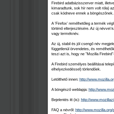
Firebird adatbázisszerver miatt, ille
kimaradtunk, sok hír nem volt róla) az
csak kódneve ennek a böngészőnek.
A 'Firefox' remélhetőleg a termék vég
történő elterjesztésére. Az új névvel 
vagy terméknév.
Az új, stabil és jól csengő név megje
függetlenül örvendetes, és remélhetől
teszi azt is, hogy ne "Mozilla Firebir
A Firebird személyes beállításai telep
elhelyezkedéssel) törlendőek.
Letölthető innen:
http://www.mozilla.o
A böngésző weblapja:
http://www.mozi
Bejelentés itt (is):
http://www.mozillaz
FAQ a névről:
http://www.mozilla.org/p