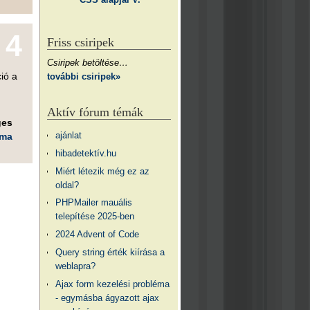
4
Friss csiripek
Csiripek betöltése…
ió a
további csiripek»
Aktív fórum témák
ges
ajánlat
éma
hibadetektív.hu
Miért létezik még ez az
oldal?
PHPMailer mauális
telepítése 2025-ben
2024 Advent of Code
Query string érték kiírása a
weblapra?
Ajax form kezelési probléma
- egymásba ágyazott ajax