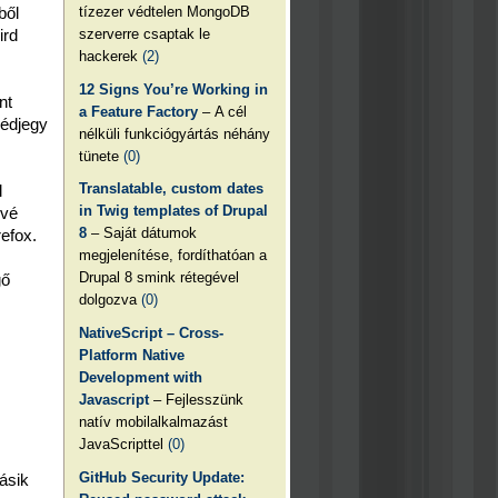
tízezer védtelen MongoDB
ből
szerverre csaptak le
ird
hackerek
(2)
12 Signs You’re Working in
nt
a Feature Factory
– A cél
védjegy
nélküli funkciógyártás néhány
tünete
(0)
Translatable, custom dates
l
in Twig templates of Drupal
ővé
8
– Saját dátumok
refox.
megjelenítése, fordíthatóan a
Drupal 8 smink rétegével
gő
dolgozva
(0)
NativeScript – Cross-
Platform Native
Development with
Javascript
– Fejlesszünk
natív mobilalkalmazást
JavaScripttel
(0)
GitHub Security Update:
ásik