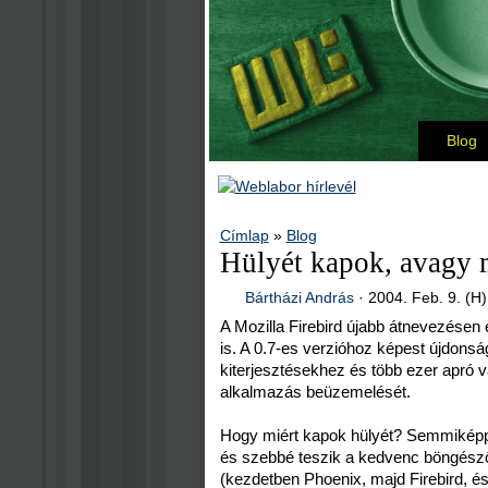
Blog
Címlap
»
Blog
Hülyét kapok, avagy m
Bártházi András
·
2004. Feb. 9. (H)
A Mozilla Firebird újabb átnevezésen es
is. A 0.7-es verzióhoz képest újdonság
kiterjesztésekhez és több ezer apró v
alkalmazás beüzemelését.
Hogy miért kapok hülyét? Semmiképpe
és szebbé teszik a kedvenc böngész
(kezdetben Phoenix, majd Firebird, és