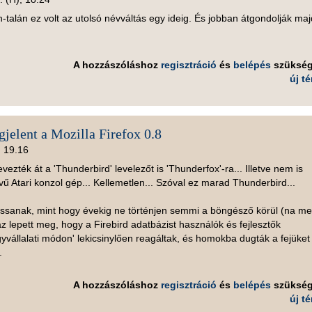
án-talán ez volt az utolsó névváltás egy ideig. És jobban átgondolják maj
A hozzászóláshoz
regisztráció
és
belépés
szüksé
új t
jelent a Mozilla Firefox 0.8
, 19.16
zték át a 'Thunderbird' levelezőt is 'Thunderfox'-ra... Illetve nem is
ű Atari konzol gép... Kellemetlen... Szóval ez marad Thunderbird...
ssanak, mint hogy évekig ne történjen semmi a böngésző körül (na me
az lepett meg, hogy a Firebird adatbázist használók és fejlesztők
gyvállalati módon' lekicsinylően reagáltak, és homokba dugták a fejüket
.
A hozzászóláshoz
regisztráció
és
belépés
szüksé
új t