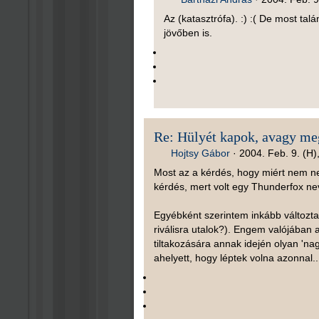
Az (katasztrófa). :) :( De most tal
jövőben is.
Re: Hülyét kapok, avagy meg
Hojtsy Gábor
·
2004. Feb. 9. (H)
Most az a kérdés, hogy miért nem neve
kérdés, mert volt egy Thunderfox nev
Egyébként szerintem inkább változta
riválisra utalok?). Engem valójában 
tiltakozására annak idején olyan 'na
ahelyett, hogy léptek volna azonnal..