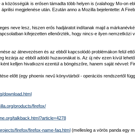
tve a közösségük is erősen támadta több helyen is (valahogy Mo-on eb
 áprilisi megjelenése után. Ezután anno a Mozilla bejelentette: A Fireb
leges neve lesz, hiszen erős hadjáratot indítanak majd a márkanévké
kapcsolatban kifejezetten ellenőrzték, hogy nincs-e ilyen nemzetközi 
lenése az átnevezésen és az ebből kapcsolódó problémákon felül ettő
eg lezárja az ebből adódó huzavonákat is. Az új név ezen kívül lehet
d"-ként kelljen hivatkozni ezentúl a böngészőre, hanem saját névvel: Fi
ítése előtt (egy phoenix nevű könyvtárból - operációs rendszertől füg
rg/download.html
lla.org/products/firefox/
ine.org/talkback.html?article=4278
rojects/firefox/firefox-name-faq.html
(mellesleg a vörös panda egy m