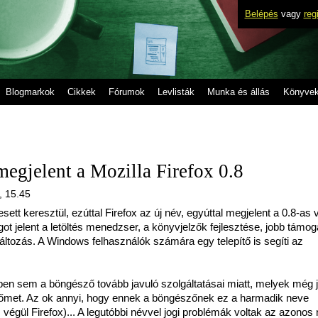
Belépés
vagy
reg
Blogmarkok
Cikkek
Fórumok
Levlisták
Munka és állás
Könyve
egjelent a Mozilla Firefox 0.8
, 15.45
ett keresztül, ezúttal Firefox az új név, egyúttal megjelent a 0.8-as 
ot jelent a letöltés menedzser, a könyvjelzők fejlesztése, jobb támog
áltozás. A Windows felhasználók számára egy telepítő is segíti az
n sem a böngésző tovább javuló szolgáltatásai miatt, melyek még 
őmet. Az ok annyi, hogy ennek a böngészőnek ez a harmadik neve
 végül Firefox)... A legutóbbi névvel jogi problémák voltak az azonos