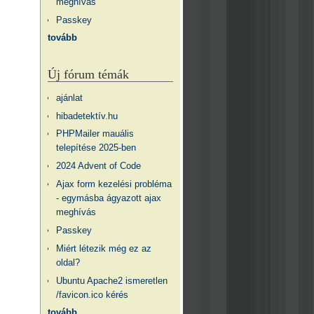
meghívás
Passkey
tovább
Új fórum témák
ajánlat
hibadetektív.hu
PHPMailer mauális
telepítése 2025-ben
2024 Advent of Code
Ajax form kezelési probléma
- egymásba ágyazott ajax
meghívás
Passkey
Miért létezik még ez az
oldal?
Ubuntu Apache2 ismeretlen
/favicon.ico kérés
tovább