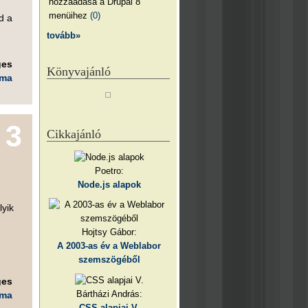
hozzáadása a Drupal 8
menüihez
(0)
d a
tovább»
ges
Könyvajánló
éma
3
Cikkajánló
Poetro:
Node.js alapok
lyik
Hojtsy Gábor:
A 2003-as év a Weblabor
szemszögéből
ges
Bártházi András:
éma
CSS alapjai V.