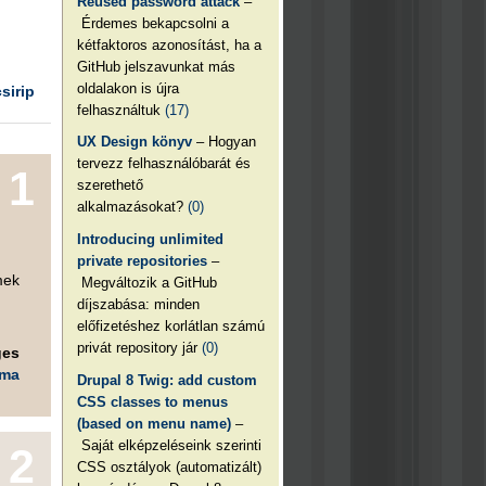
Reused password attack
–
Érdemes bekapcsolni a
kétfaktoros azonosítást, ha a
GitHub jelszavunkat más
oldalakon is újra
csirip
felhasználtuk
(17)
UX Design könyv
– Hogyan
tervezz felhasználóbarát és
1
szerethető
alkalmazásokat?
(0)
Introducing unlimited
private repositories
–
mek
Megváltozik a GitHub
díjszabása: minden
előfizetéshez korlátlan számú
privát repository jár
(0)
ges
éma
Drupal 8 Twig: add custom
CSS classes to menus
(based on menu name)
–
Saját elképzeléseink szerinti
2
CSS osztályok (automatizált)