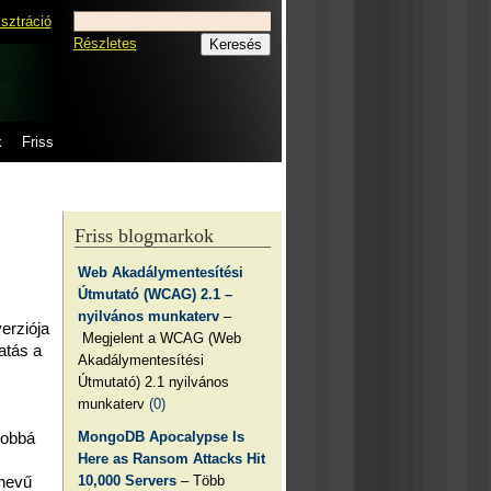
isztráció
Részletes
k
Friss
Friss blogmarkok
Web Akadálymentesítési
Útmutató (WCAG) 2.1 –
nyilvános munkaterv
–
verziója
Megjelent a WCAG (Web
atás a
Akadálymentesítési
Útmutató) 2.1 nyilvános
munkaterv
(0)
MongoDB Apocalypse Is
jobbá
Here as Ransom Attacks Hit
10,000 Servers
– Több
 nevű