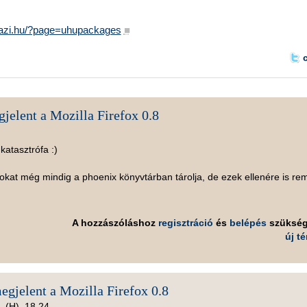
hazi.hu/?page=uhupackages
■
jelent a Mozilla Firefox 0.8
katasztrófa :)
okat még mindig a phoenix könyvtárban tárolja, de ezek ellenére is re
A hozzászóláshoz
regisztráció
és
belépés
szüksé
új t
egjelent a Mozilla Firefox 0.8
. (H), 18.24