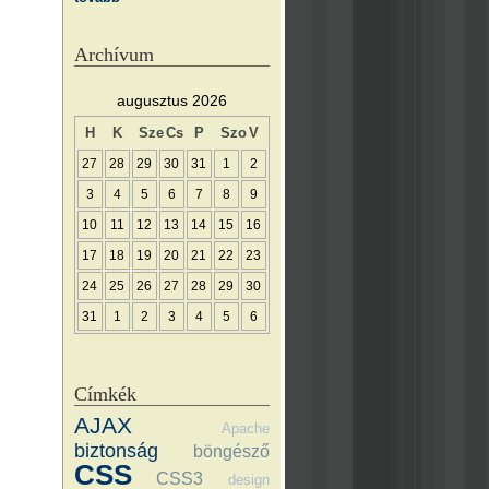
Archívum
augusztus 2026
H
K
Sze
Cs
P
Szo
V
27
28
29
30
31
1
2
3
4
5
6
7
8
9
10
11
12
13
14
15
16
17
18
19
20
21
22
23
24
25
26
27
28
29
30
31
1
2
3
4
5
6
Címkék
AJAX
Apache
biztonság
böngésző
CSS
CSS3
design