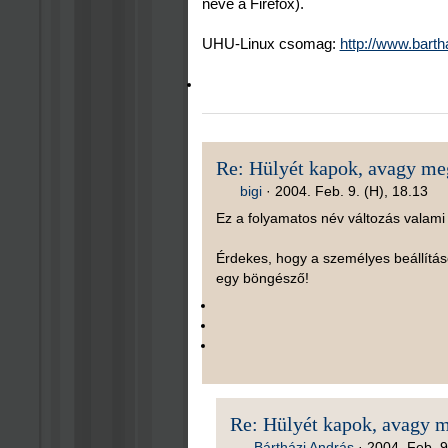
neve a Firefox).
UHU-Linux csomag:
http://www.bart
Re: Hülyét kapok, avagy meg
bigi
·
2004. Feb. 9. (H), 18.13
Ez a folyamatos név változás valami 
Érdekes, hogy a személyes beállítás
egy böngésző!
Re: Hülyét kapok, avagy m
Bártházi András
·
2004. Feb. 9