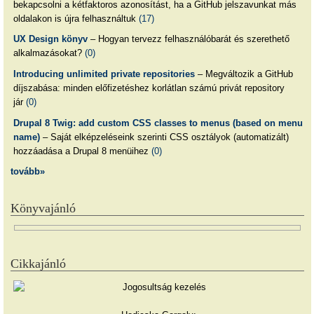
bekapcsolni a kétfaktoros azonosítást, ha a GitHub jelszavunkat más
oldalakon is újra felhasználtuk
(17)
UX Design könyv
– Hogyan tervezz felhasználóbarát és szerethető
alkalmazásokat?
(0)
Introducing unlimited private repositories
– Megváltozik a GitHub
díjszabása: minden előfizetéshez korlátlan számú privát repository
jár
(0)
Drupal 8 Twig: add custom CSS classes to menus (based on menu
name)
– Saját elképzeléseink szerinti CSS osztályok (automatizált)
hozzáadása a Drupal 8 menüihez
(0)
tovább»
Könyvajánló
Cikkajánló