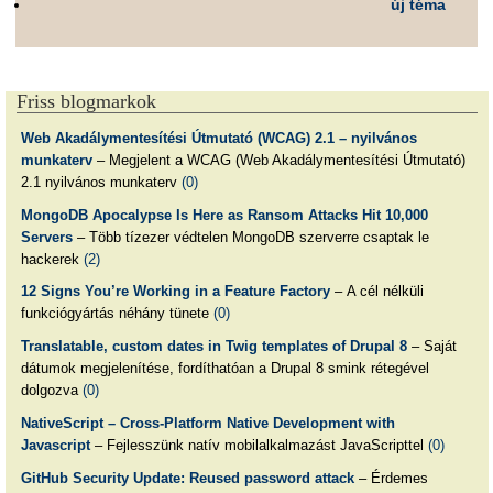
új téma
Friss blogmarkok
Web Akadálymentesítési Útmutató (WCAG) 2.1 – nyilvános
munkaterv
– Megjelent a WCAG (Web Akadálymentesítési Útmutató)
2.1 nyilvános munkaterv
(0)
MongoDB Apocalypse Is Here as Ransom Attacks Hit 10,000
Servers
– Több tízezer védtelen MongoDB szerverre csaptak le
hackerek
(2)
12 Signs You’re Working in a Feature Factory
– A cél nélküli
funkciógyártás néhány tünete
(0)
Translatable, custom dates in Twig templates of Drupal 8
– Saját
dátumok megjelenítése, fordíthatóan a Drupal 8 smink rétegével
dolgozva
(0)
NativeScript – Cross-Platform Native Development with
Javascript
– Fejlesszünk natív mobilalkalmazást JavaScripttel
(0)
GitHub Security Update: Reused password attack
– Érdemes