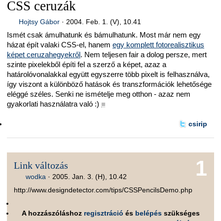
CSS ceruzák
Hojtsy Gábor
·
2004. Feb. 1. (V), 10.41
Ismét csak ámulhatunk és bámulhatunk. Most már nem egy
házat épít valaki CSS-el, hanem
egy komplett fotorealisztikus
képet ceruzahegyekről
. Nem teljesen fair a dolog persze, mert
szinte pixelekből építi fel a szerző a képet, azaz a
határolóvonalakkal együtt egyszerre több pixelt is felhasználva,
így viszont a különböző hatások és transzformációk lehetősége
eléggé széles. Senki ne ismételje meg otthon - azaz nem
gyakorlati használatra való :)
■
csirip
1
Link változás
wodka
·
2005. Jan. 3. (H), 10.42
http://www.designdetector.com/tips/CSSPencilsDemo.php
A hozzászóláshoz
regisztráció
és
belépés
szükséges