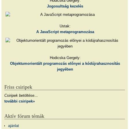
Hodicska Gergely:
Jogosultság kezelés
Ustak:
A JavaScript metaprogramozása
Hodicska Gergely:
Objektumorientált programozás előnyei a kódújrahasznosítás
jegyében
Friss csiripek
Csiripek betöltése…
további csiripek»
Aktív fórum témák
ajánlat