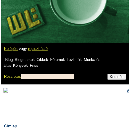
Belépés
vagy
regisztráció
Blog
Blogmarkok
Cikkek
Fórumok
Levlisták
Munka és
állás
Könyvek
Friss
Részletes
Címlap