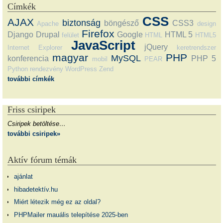
Címkék
CSS
AJAX
biztonság
böngésző
CSS3
Apache
design
Firefox
Django
Drupal
Google
HTML 5
felület
HTML
HTML5
JavaScript
jQuery
Internet Explorer
keretrendszer
magyar
PHP
MySQL
konferencia
PHP 5
mobil
PEAR
Python
rendezvény
WordPress
Zend
további címkék
Friss csiripek
Csiripek betöltése…
további csiripek»
Aktív fórum témák
ajánlat
hibadetektív.hu
Miért létezik még ez az oldal?
PHPMailer mauális telepítése 2025-ben