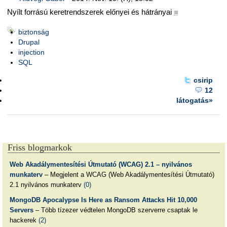
Nyílt forrású keretrendszerek előnyei és hátrányai
■
biztonság
Drupal
injection
SQL
csirip
12
látogatás»
Friss blogmarkok
Web Akadálymentesítési Útmutató (WCAG) 2.1 – nyilvános
munkaterv
– Megjelent a WCAG (Web Akadálymentesítési Útmutató)
2.1 nyilvános munkaterv
(0)
MongoDB Apocalypse Is Here as Ransom Attacks Hit 10,000
Servers
– Több tízezer védtelen MongoDB szerverre csaptak le
hackerek
(2)