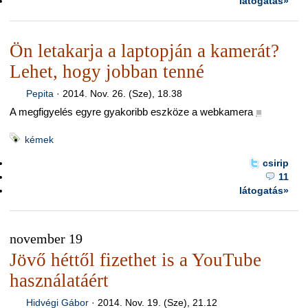
látogatás»
Ön letakarja a laptopján a kamerát?
Lehet, hogy jobban tenné
Pepita
·
2014. Nov. 26. (Sze), 18.38
A megfigyelés egyre gyakoribb eszköze a webkamera
■
kémek
csirip
11
látogatás»
november 19
Jövő héttől fizethet is a YouTube
használatáért
Hidvégi Gábor
·
2014. Nov. 19. (Sze), 21.12