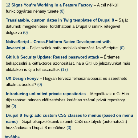
12 Signs You’re Working in a Feature Factory
– A cél nélküli
funkciógyártás néhány tünete
(0)
Translatable, custom dates in Twig templates of Drupal 8
– Saját
dátumok megjelenítése, fordíthatóan a Drupal 8 smink rétegével
dolgozva
(0)
NativeScript – Cross-Platform Native Development with
Javascript
– Fejlesszünk natív mobilalkalmazást JavaScripttel
(0)
GitHub Security Update: Reused password attack
– Érdemes
bekapcsolni a kétfaktoros azonosítást, ha a GitHub jelszavunkat más
oldalakon is újra felhasználtuk
(17)
UX Design könyv
– Hogyan tervezz felhasználóbarát és szerethető
alkalmazásokat?
(0)
Introducing unlimited private repositories
– Megváltozik a GitHub
díjszabása: minden előfizetéshez korlátlan számú privát repository
jár
(0)
Drupal 8 Twig: add custom CSS classes to menus (based on menu
name)
– Saját elképzeléseink szerinti CSS osztályok (automatizált)
hozzáadása a Drupal 8 menüihez
(0)
tovább»