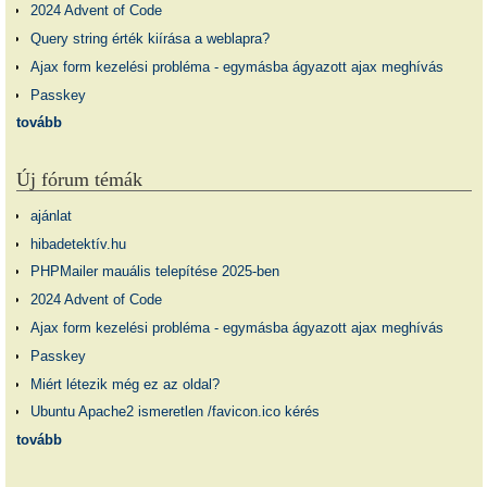
2024 Advent of Code
Query string érték kiírása a weblapra?
Ajax form kezelési probléma - egymásba ágyazott ajax meghívás
Passkey
tovább
Új fórum témák
ajánlat
hibadetektív.hu
PHPMailer mauális telepítése 2025-ben
2024 Advent of Code
Ajax form kezelési probléma - egymásba ágyazott ajax meghívás
Passkey
Miért létezik még ez az oldal?
Ubuntu Apache2 ismeretlen /favicon.ico kérés
tovább