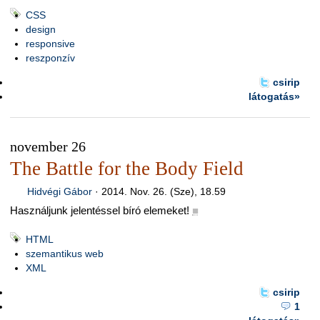
CSS
design
responsive
reszponzív
csirip
látogatás»
november 26
The Battle for the Body Field
Hidvégi Gábor
·
2014. Nov. 26. (Sze), 18.59
Használjunk jelentéssel bíró elemeket!
■
HTML
szemantikus web
XML
csirip
1