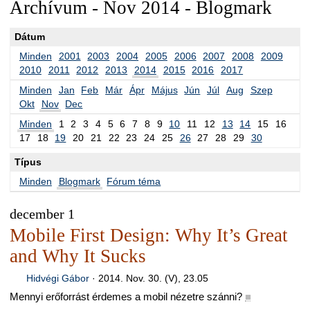
Archívum - Nov 2014 - Blogmark
Dátum
Minden
2001
2003
2004
2005
2006
2007
2008
2009
2010
2011
2012
2013
2014
2015
2016
2017
Minden
Jan
Feb
Már
Ápr
Május
Jún
Júl
Aug
Szep
Okt
Nov
Dec
Minden
1
2
3
4
5
6
7
8
9
10
11
12
13
14
15
16
17
18
19
20
21
22
23
24
25
26
27
28
29
30
Típus
Minden
Blogmark
Fórum téma
december 1
Mobile First Design: Why It’s Great
and Why It Sucks
Hidvégi Gábor
·
2014. Nov. 30. (V), 23.05
Mennyi erőforrást érdemes a mobil nézetre szánni?
■