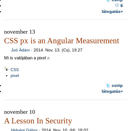
6
látogatás»
november 13
CSS px is an Angular Measurement
Joó Ádám
·
2014. Nov. 13. (Cs), 19.27
Mi is valójában a pixel
■
CSS
pixel
csirip
látogatás»
november 10
A Lesson In Security
Hidvégi Gábor
·
2014. Nov. 10. (H), 18.02