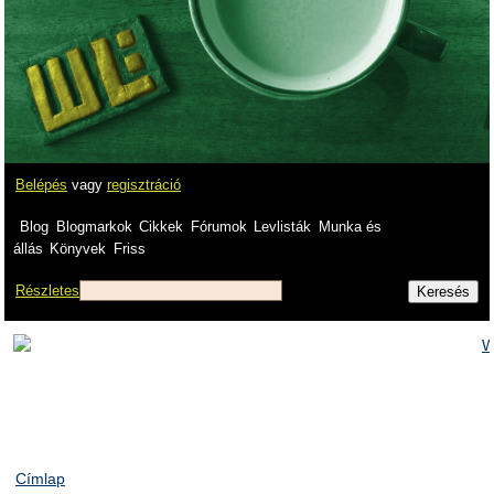
Belépés
vagy
regisztráció
Blog
Blogmarkok
Cikkek
Fórumok
Levlisták
Munka és
állás
Könyvek
Friss
Részletes
Címlap