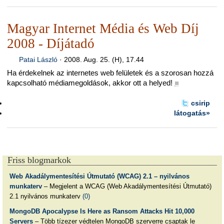
Magyar Internet Média és Web Díj
2008 - Díjátadó
Patai László
·
2008. Aug. 25. (H), 17.44
Ha érdekelnek az internetes web felületek és a szorosan hozzá
kapcsolható médiamegoldások, akkor ott a helyed!
■
csirip
látogatás»
Friss blogmarkok
Web Akadálymentesítési Útmutató (WCAG) 2.1 – nyilvános
munkaterv
– Megjelent a WCAG (Web Akadálymentesítési Útmutató)
2.1 nyilvános munkaterv
(0)
MongoDB Apocalypse Is Here as Ransom Attacks Hit 10,000
Servers
– Több tízezer védtelen MongoDB szerverre csaptak le