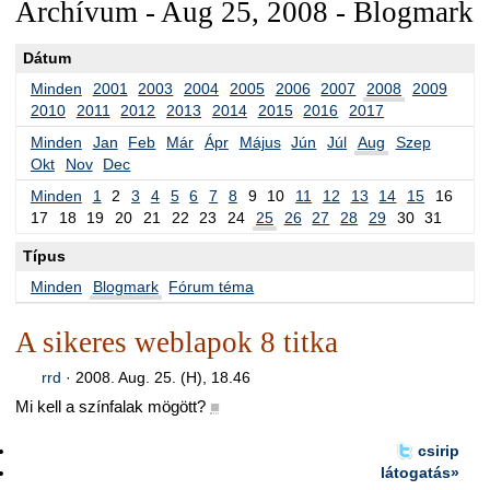
Archívum - Aug 25, 2008 - Blogmark
Dátum
Minden
2001
2003
2004
2005
2006
2007
2008
2009
2010
2011
2012
2013
2014
2015
2016
2017
Minden
Jan
Feb
Már
Ápr
Május
Jún
Júl
Aug
Szep
Okt
Nov
Dec
Minden
1
2
3
4
5
6
7
8
9
10
11
12
13
14
15
16
17
18
19
20
21
22
23
24
25
26
27
28
29
30
31
Típus
Minden
Blogmark
Fórum téma
A sikeres weblapok 8 titka
rrd
·
2008. Aug. 25. (H), 18.46
Mi kell a színfalak mögött?
■
csirip
látogatás»