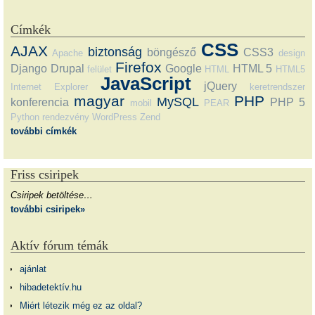
Címkék
CSS
AJAX
biztonság
böngésző
CSS3
Apache
design
Firefox
Django
Drupal
Google
HTML 5
felület
HTML
HTML5
JavaScript
jQuery
Internet Explorer
keretrendszer
magyar
PHP
MySQL
konferencia
PHP 5
mobil
PEAR
Python
rendezvény
WordPress
Zend
további címkék
Friss csiripek
Csiripek betöltése…
további csiripek»
Aktív fórum témák
ajánlat
hibadetektív.hu
Miért létezik még ez az oldal?