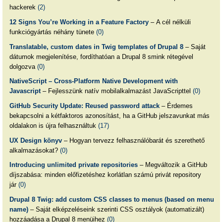
hackerek
(2)
12 Signs You’re Working in a Feature Factory
– A cél nélküli
funkciógyártás néhány tünete
(0)
Translatable, custom dates in Twig templates of Drupal 8
– Saját
dátumok megjelenítése, fordíthatóan a Drupal 8 smink rétegével
dolgozva
(0)
NativeScript – Cross-Platform Native Development with
Javascript
– Fejlesszünk natív mobilalkalmazást JavaScripttel
(0)
GitHub Security Update: Reused password attack
– Érdemes
bekapcsolni a kétfaktoros azonosítást, ha a GitHub jelszavunkat más
oldalakon is újra felhasználtuk
(17)
UX Design könyv
– Hogyan tervezz felhasználóbarát és szerethető
alkalmazásokat?
(0)
Introducing unlimited private repositories
– Megváltozik a GitHub
díjszabása: minden előfizetéshez korlátlan számú privát repository
jár
(0)
Drupal 8 Twig: add custom CSS classes to menus (based on menu
name)
– Saját elképzeléseink szerinti CSS osztályok (automatizált)
hozzáadása a Drupal 8 menüihez
(0)