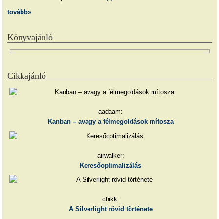
tovább»
Könyvajánló
Cikkajánló
aadaam:
Kanban – avagy a félmegoldások mítosza
airwalker:
Keresőoptimalizálás
chikk:
A Silverlight rövid története