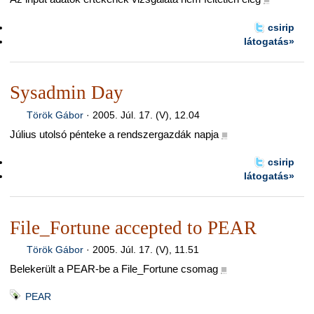
csirip
látogatás»
Sysadmin Day
Török Gábor
·
2005. Júl. 17. (V), 12.04
Július utolsó pénteke a rendszergazdák napja
■
csirip
látogatás»
File_Fortune accepted to PEAR
Török Gábor
·
2005. Júl. 17. (V), 11.51
Belekerült a PEAR-be a File_Fortune csomag
■
PEAR