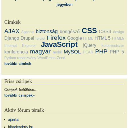
jegyében
Címkék
CSS
AJAX
biztonság
böngésző
CSS3
Apache
design
Firefox
Django
Drupal
Google
HTML 5
felület
HTML
HTML5
JavaScript
jQuery
Internet Explorer
keretrendszer
magyar
PHP
MySQL
konferencia
PHP 5
mobil
PEAR
Python
rendezvény
WordPress
Zend
további címkék
Friss csiripek
Csiripek betöltése…
további csiripek»
Aktív fórum témák
ajánlat
hibadetektív.hu