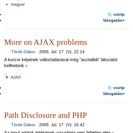
magyar
csirip
látogatás»
More on AJAX problems
Török Gábor
·
2005. Júl. 17. (V), 22.14
A kurzor képének változtatásával még "asztalibb" látszatot
kelthetünk
■
AJAX
csirip
látogatás»
Path Disclosure and PHP
Török Gábor
·
2005. Júl. 17. (V), 16.42
Az input adatok értékének vizsgálata nem feltétlen elég
■