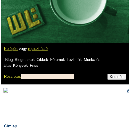
Belépés
vagy
regisztráció
Blog
Blogmarkok
Cikkek
Fórumok
Levlisták
Munka és
állás
Könyvek
Friss
Részletes
Címlap