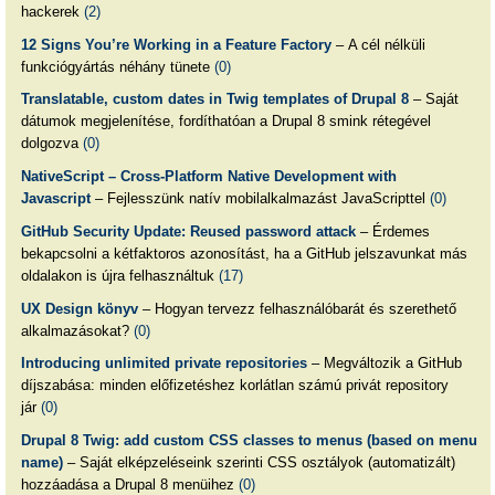
hackerek
(2)
12 Signs You’re Working in a Feature Factory
– A cél nélküli
funkciógyártás néhány tünete
(0)
Translatable, custom dates in Twig templates of Drupal 8
– Saját
dátumok megjelenítése, fordíthatóan a Drupal 8 smink rétegével
dolgozva
(0)
NativeScript – Cross-Platform Native Development with
Javascript
– Fejlesszünk natív mobilalkalmazást JavaScripttel
(0)
GitHub Security Update: Reused password attack
– Érdemes
bekapcsolni a kétfaktoros azonosítást, ha a GitHub jelszavunkat más
oldalakon is újra felhasználtuk
(17)
UX Design könyv
– Hogyan tervezz felhasználóbarát és szerethető
alkalmazásokat?
(0)
Introducing unlimited private repositories
– Megváltozik a GitHub
díjszabása: minden előfizetéshez korlátlan számú privát repository
jár
(0)
Drupal 8 Twig: add custom CSS classes to menus (based on menu
name)
– Saját elképzeléseink szerinti CSS osztályok (automatizált)
hozzáadása a Drupal 8 menüihez
(0)