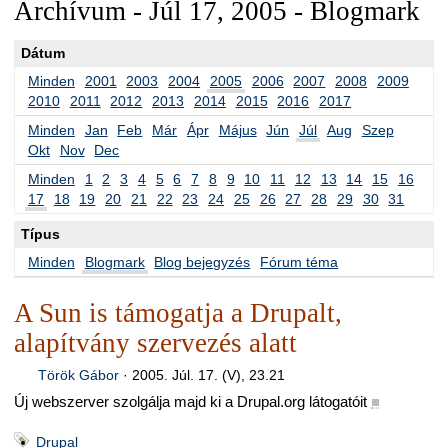
Archívum - Júl 17, 2005 - Blogmark
Dátum
Minden
2001
2003
2004
2005
2006
2007
2008
2009
2010
2011
2012
2013
2014
2015
2016
2017
Minden
Jan
Feb
Már
Ápr
Május
Jún
Júl
Aug
Szep
Okt
Nov
Dec
Minden
1
2
3
4
5
6
7
8
9
10
11
12
13
14
15
16
17
18
19
20
21
22
23
24
25
26
27
28
29
30
31
Típus
Minden
Blogmark
Blog bejegyzés
Fórum téma
A Sun is támogatja a Drupalt,
alapítvány szervezés alatt
Török Gábor
·
2005. Júl. 17. (V), 23.21
Új webszerver szolgálja majd ki a Drupal.org látogatóit
■
Drupal