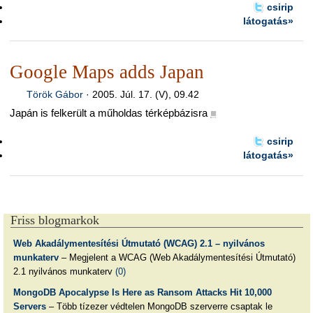
csirip
látogatás»
Google Maps adds Japan
Török Gábor
·
2005. Júl. 17. (V), 09.42
Japán is felkerült a műholdas térképbázisra
■
csirip
látogatás»
Friss blogmarkok
Web Akadálymentesítési Útmutató (WCAG) 2.1 – nyilvános
munkaterv
– Megjelent a WCAG (Web Akadálymentesítési Útmutató)
2.1 nyilvános munkaterv
(0)
MongoDB Apocalypse Is Here as Ransom Attacks Hit 10,000
Servers
– Több tízezer védtelen MongoDB szerverre csaptak le