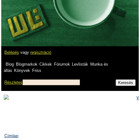
Belépés
vagy
regisztráció
Blog
Blogmarkok
Cikkek
Fórumok
Levlisták
Munka és
állás
Könyvek
Friss
Részletes
Címlap