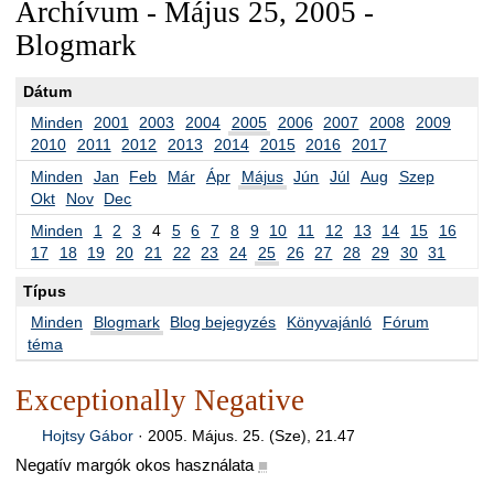
Archívum - Május 25, 2005 -
Blogmark
Dátum
Minden
2001
2003
2004
2005
2006
2007
2008
2009
2010
2011
2012
2013
2014
2015
2016
2017
Minden
Jan
Feb
Már
Ápr
Május
Jún
Júl
Aug
Szep
Okt
Nov
Dec
Minden
1
2
3
4
5
6
7
8
9
10
11
12
13
14
15
16
17
18
19
20
21
22
23
24
25
26
27
28
29
30
31
Típus
Minden
Blogmark
Blog bejegyzés
Könyvajánló
Fórum
téma
Exceptionally Negative
Hojtsy Gábor
·
2005. Május. 25. (Sze), 21.47
Negatív margók okos használata
■