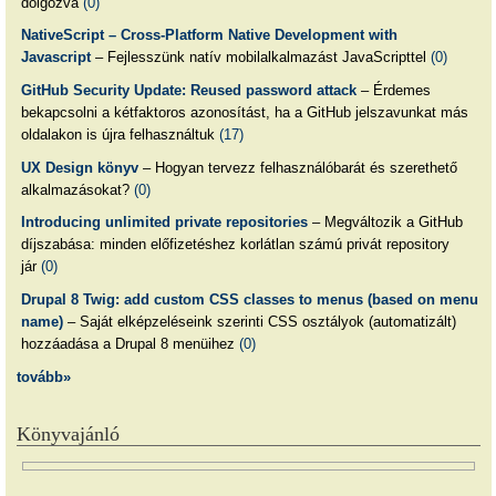
dolgozva
(0)
NativeScript – Cross-Platform Native Development with
Javascript
– Fejlesszünk natív mobilalkalmazást JavaScripttel
(0)
GitHub Security Update: Reused password attack
– Érdemes
bekapcsolni a kétfaktoros azonosítást, ha a GitHub jelszavunkat más
oldalakon is újra felhasználtuk
(17)
UX Design könyv
– Hogyan tervezz felhasználóbarát és szerethető
alkalmazásokat?
(0)
Introducing unlimited private repositories
– Megváltozik a GitHub
díjszabása: minden előfizetéshez korlátlan számú privát repository
jár
(0)
Drupal 8 Twig: add custom CSS classes to menus (based on menu
name)
– Saját elképzeléseink szerinti CSS osztályok (automatizált)
hozzáadása a Drupal 8 menüihez
(0)
tovább»
Könyvajánló