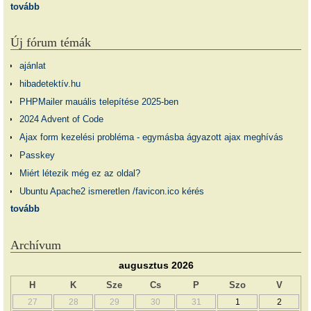
tovább
Új fórum témák
ajánlat
hibadetektív.hu
PHPMailer mauális telepítése 2025-ben
2024 Advent of Code
Ajax form kezelési probléma - egymásba ágyazott ajax meghívás
Passkey
Miért létezik még ez az oldal?
Ubuntu Apache2 ismeretlen /favicon.ico kérés
tovább
Archívum
augusztus 2026
H
K
Sze
Cs
P
Szo
V
27
28
29
30
31
1
2