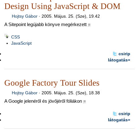
Design Using JavaScript & DOM
Hojtsy Gábor
·
2005. Május. 25. (Sze), 19.42
A Sitepoint legújabb könyve megérkezett
■
CSS
JavaScript
csirip
látogatás»
Google Factory Tour Slides
Hojtsy Gábor
·
2005. Május. 25. (Sze), 18.38
A Google jelenéről és jövőjéről fóliákon
■
csirip
látogatás»