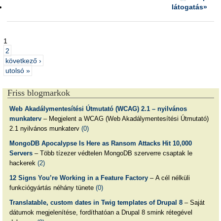
látogatás»
1
2
következő ›
utolsó »
Friss blogmarkok
Web Akadálymentesítési Útmutató (WCAG) 2.1 – nyilvános
munkaterv
– Megjelent a WCAG (Web Akadálymentesítési Útmutató)
2.1 nyilvános munkaterv
(0)
MongoDB Apocalypse Is Here as Ransom Attacks Hit 10,000
Servers
– Több tízezer védtelen MongoDB szerverre csaptak le
hackerek
(2)
12 Signs You’re Working in a Feature Factory
– A cél nélküli
funkciógyártás néhány tünete
(0)
Translatable, custom dates in Twig templates of Drupal 8
– Saját
dátumok megjelenítése, fordíthatóan a Drupal 8 smink rétegével