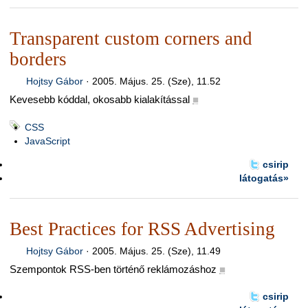
Transparent custom corners and
borders
Hojtsy Gábor
·
2005. Május. 25. (Sze), 11.52
Kevesebb kóddal, okosabb kialakítással
■
CSS
JavaScript
csirip
látogatás»
Best Practices for RSS Advertising
Hojtsy Gábor
·
2005. Május. 25. (Sze), 11.49
Szempontok RSS-ben történő reklámozáshoz
■
csirip