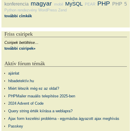
magyar
PHP
MySQL
konferencia
PHP 5
mobil
PEAR
Python
rendezvény
WordPress
Zend
további címkék
Friss csiripek
Csiripek betöltése…
további csiripek»
Aktív fórum témák
ajánlat
hibadetektív.hu
Miért létezik még ez az oldal?
PHPMailer mauális telepítése 2025-ben
2024 Advent of Code
Query string érték kiírása a weblapra?
Ajax form kezelési probléma - egymásba ágyazott ajax meghívás
Passkey