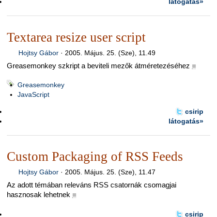
látogatás»
Textarea resize user script
Hojtsy Gábor
·
2005. Május. 25. (Sze), 11.49
Greasemonkey szkript a beviteli mezők átméretezéséhez
■
Greasemonkey
JavaScript
csirip
látogatás»
Custom Packaging of RSS Feeds
Hojtsy Gábor
·
2005. Május. 25. (Sze), 11.47
Az adott témában releváns RSS csatornák csomagjai
hasznosak lehetnek
■
csirip