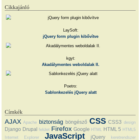
Cikkajánló
LaySoft:
jQuery form plugin kibővítve
kgyt:
Akadálymentes weboldalak II.
Poetro:
Sablonkezelés jQuery alatt
Címkék
CSS
AJAX
biztonság
böngésző
CSS3
Apache
design
Firefox
Django
Drupal
Google
HTML 5
felület
HTML
HTML5
JavaScript
jQuery
Internet Explorer
keretrendszer