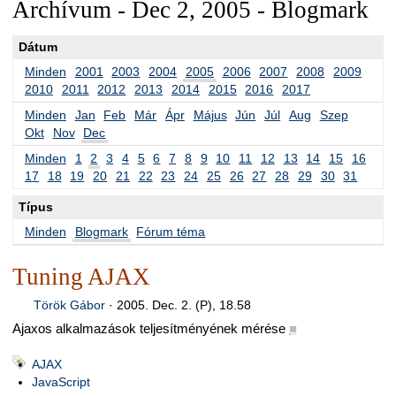
Archívum - Dec 2, 2005 - Blogmark
Dátum
Minden
2001
2003
2004
2005
2006
2007
2008
2009
2010
2011
2012
2013
2014
2015
2016
2017
Minden
Jan
Feb
Már
Ápr
Május
Jún
Júl
Aug
Szep
Okt
Nov
Dec
Minden
1
2
3
4
5
6
7
8
9
10
11
12
13
14
15
16
17
18
19
20
21
22
23
24
25
26
27
28
29
30
31
Típus
Minden
Blogmark
Fórum téma
Tuning AJAX
Török Gábor
·
2005. Dec. 2. (P), 18.58
Ajaxos alkalmazások teljesítményének mérése
■
AJAX
JavaScript