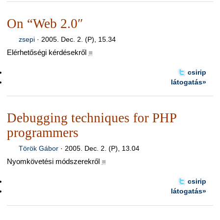
On “Web 2.0″
zsepi
·
2005. Dec. 2. (P), 15.34
Elérhetőségi kérdésekről
■
csirip
látogatás»
Debugging techniques for PHP
programmers
Török Gábor
·
2005. Dec. 2. (P), 13.04
Nyomkövetési módszerekről
■
csirip
látogatás»