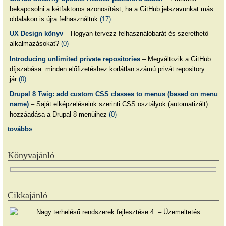
bekapcsolni a kétfaktoros azonosítást, ha a GitHub jelszavunkat más
oldalakon is újra felhasználtuk
(17)
UX Design könyv
– Hogyan tervezz felhasználóbarát és szerethető
alkalmazásokat?
(0)
Introducing unlimited private repositories
– Megváltozik a GitHub
díjszabása: minden előfizetéshez korlátlan számú privát repository
jár
(0)
Drupal 8 Twig: add custom CSS classes to menus (based on menu
name)
– Saját elképzeléseink szerinti CSS osztályok (automatizált)
hozzáadása a Drupal 8 menüihez
(0)
tovább»
Könyvajánló
Cikkajánló