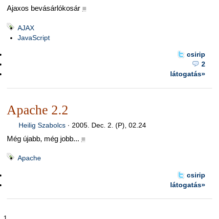
Ajaxos bevásárlókosár
■
AJAX
JavaScript
csirip
2
látogatás»
Apache 2.2
Heilig Szabolcs
·
2005. Dec. 2. (P), 02.24
Még újabb, még jobb...
■
Apache
csirip
látogatás»
1