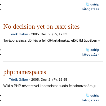
csirip
látogatás»
No decision yet on .xxx sites
Török Gábor
·
2005. Dec. 2. (P), 17.32
Továbbra sincs döntés a felnőtt-tartalmakat jelölő tld ügyében
■
csirip
látogatás»
php:namespaces
Török Gábor
·
2005. Dec. 2. (P), 16.55
Wiki a PHP névtereivel kapcsolatos tudás felhalmozására
■
csirip
látogatás»