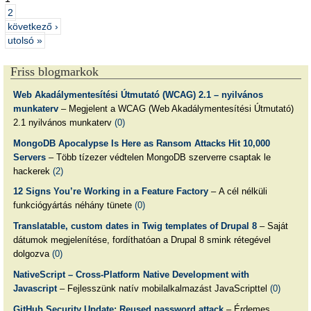
2
következő ›
utolsó »
Friss blogmarkok
Web Akadálymentesítési Útmutató (WCAG) 2.1 – nyilvános
munkaterv
– Megjelent a WCAG (Web Akadálymentesítési Útmutató)
2.1 nyilvános munkaterv
(0)
MongoDB Apocalypse Is Here as Ransom Attacks Hit 10,000
Servers
– Több tízezer védtelen MongoDB szerverre csaptak le
hackerek
(2)
12 Signs You’re Working in a Feature Factory
– A cél nélküli
funkciógyártás néhány tünete
(0)
Translatable, custom dates in Twig templates of Drupal 8
– Saját
dátumok megjelenítése, fordíthatóan a Drupal 8 smink rétegével
dolgozva
(0)
NativeScript – Cross-Platform Native Development with
Javascript
– Fejlesszünk natív mobilalkalmazást JavaScripttel
(0)
GitHub Security Update: Reused password attack
– Érdemes