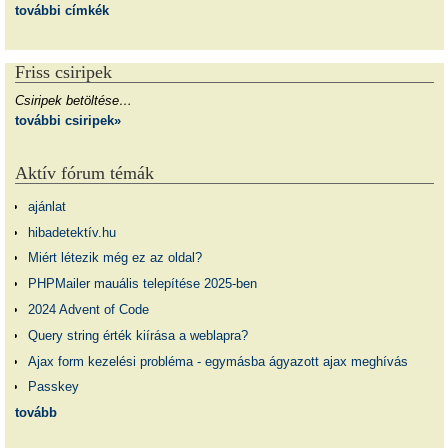
további címkék
Friss csiripek
Csiripek betöltése…
további csiripek»
Aktív fórum témák
ajánlat
hibadetektív.hu
Miért létezik még ez az oldal?
PHPMailer mauális telepítése 2025-ben
2024 Advent of Code
Query string érték kiírása a weblapra?
Ajax form kezelési probléma - egymásba ágyazott ajax meghívás
Passkey
tovább