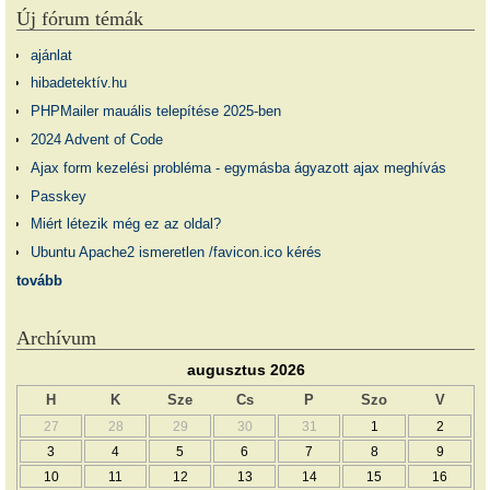
Új fórum témák
ajánlat
hibadetektív.hu
PHPMailer mauális telepítése 2025-ben
2024 Advent of Code
Ajax form kezelési probléma - egymásba ágyazott ajax meghívás
Passkey
Miért létezik még ez az oldal?
Ubuntu Apache2 ismeretlen /favicon.ico kérés
tovább
Archívum
augusztus 2026
H
K
Sze
Cs
P
Szo
V
27
28
29
30
31
1
2
3
4
5
6
7
8
9
10
11
12
13
14
15
16