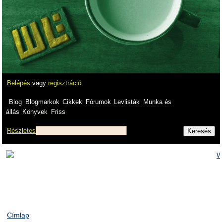
Belépés
vagy
regisztráció
Blog
Blogmarkok
Cikkek
Fórumok
Levlisták
Munka és
állás
Könyvek
Friss
Részletes
Címlap