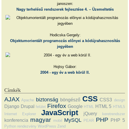
janoszen:
Nagy terhelésű rendszerek fejlesztése 4. – Üzemeltetés
Hodicska Gergely:
Objektumorientált programozás előnyei a kódújrahasznosítás
jegyében
Hojtsy Gábor:
2004 - egy év a web körül II.
Címkék
CSS
AJAX
biztonság
böngésző
CSS3
Apache
design
Firefox
Django
Drupal
Google
HTML 5
felület
HTML
HTML5
JavaScript
jQuery
Internet Explorer
keretrendszer
magyar
PHP
MySQL
konferencia
PHP 5
mobil
PEAR
Python
rendezvény
WordPress
Zend