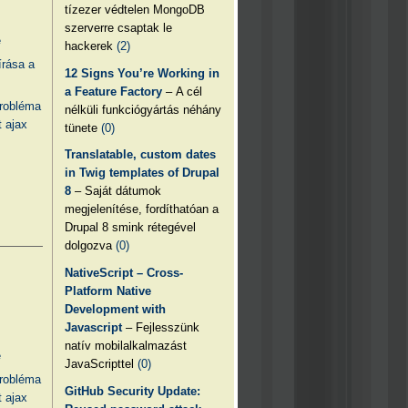
tízezer védtelen MongoDB
szerverre csaptak le
e
hackerek
(2)
írása a
12 Signs You’re Working in
a Feature Factory
– A cél
probléma
nélküli funkciógyártás néhány
 ajax
tünete
(0)
Translatable, custom dates
in Twig templates of Drupal
8
– Saját dátumok
megjelenítése, fordíthatóan a
Drupal 8 smink rétegével
dolgozva
(0)
NativeScript – Cross-
Platform Native
Development with
Javascript
– Fejlesszünk
natív mobilalkalmazást
e
JavaScripttel
(0)
probléma
GitHub Security Update:
 ajax