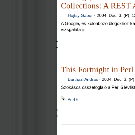
Collections: A REST 
Hojtsy Gábor
·
2004. Dec. 3. (P), 1
A Google, és különböző blogokhoz k
vizsgálata
■
This Fortnight in Per
Bártházi András
·
2004. Dec. 3. (P)
Szokásos összefoglaló a Perl 6 levli
Perl 6