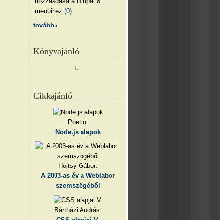
hozzáadása a Drupal 8
menüihez
(0)
tovább»
Könyvajánló
Cikkajánló
Poetro:
Node.js alapok
Hojtsy Gábor:
A 2003-as év a Weblabor
szemszögéből
Bártházi András:
CSS alapjai V.