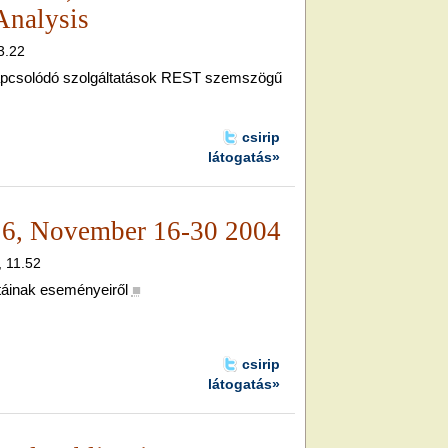
Analysis
3.22
apcsolódó szolgáltatások REST szemszögű
csirip
látogatás»
l 6, November 16-30 2004
, 11.52
stáinak eseményeiről
■
csirip
látogatás»