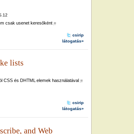
5.12
em csak usenet keresőként
■
csirip
látogatás»
ke lists
król CSS és DHTML elemek használatával
■
csirip
látogatás»
scribe, and Web