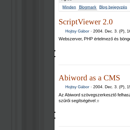
Minden
Blogmark
Blog bejegyzés
ScriptViewer 2.0
Hojtsy Gábor
·
2004. Dec. 3. (P), 1
Webszerver, PHP értelmező és bön
Abiword as a CMS
Hojtsy Gábor
·
2004. Dec. 3. (P), 1
Az Abiword szövegszerkesztő felhasz
szűrői segítségével
■