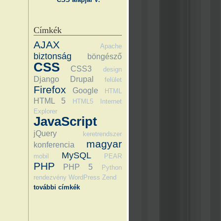
Címkék
AJAX
Apache
biztonság
böngésző
CSS
CSS3
design
Django
Drupal
felület
Firefox
Google
HTML
HTML 5
HTML5
Internet
Explorer
JavaScript
jQuery
keretrendszer
magyar
konferencia
MySQL
mobil
PEAR
PHP
PHP 5
Python
rendezvény
WordPress
Zend
további címkék