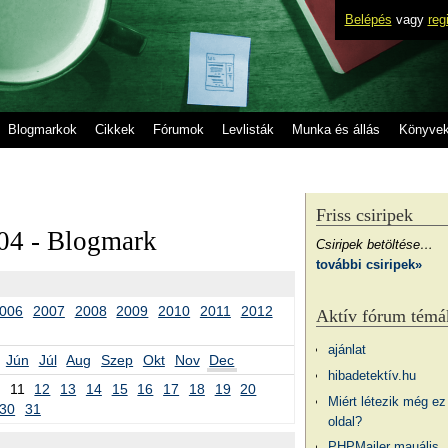
Belépés
vagy
reg
Blogmarkok
Cikkek
Fórumok
Levlisták
Munka és állás
Könyve
Friss csiripek
04 - Blogmark
Csiripek betöltése…
további csiripek»
006
2007
2008
2009
2010
2011
2012
Aktív fórum témá
ajánlat
Jún
Júl
Aug
Szep
Okt
Nov
Dec
hibadetektív.hu
11
12
13
14
15
16
17
18
19
20
Miért létezik még ez
30
31
oldal?
PHPMailer mauális