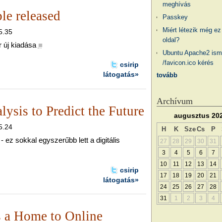
meghívás
le released
Passkey
Miért létezik még ez
5.35
oldal?
 új kiadása
■
Ubuntu Apache2 ism
/favicon.ico kérés
csirip
látogatás»
tovább
Archívum
ysis to Predict the Future
augusztus 20
5.24
H
K
Sze
Cs
P
- ez sokkal egyszerűbb lett a digitális
27
28
29
30
31
3
4
5
6
7
10
11
12
13
14
csirip
17
18
19
20
21
látogatás»
24
25
26
27
28
31
1
2
3
4
 a Home to Online