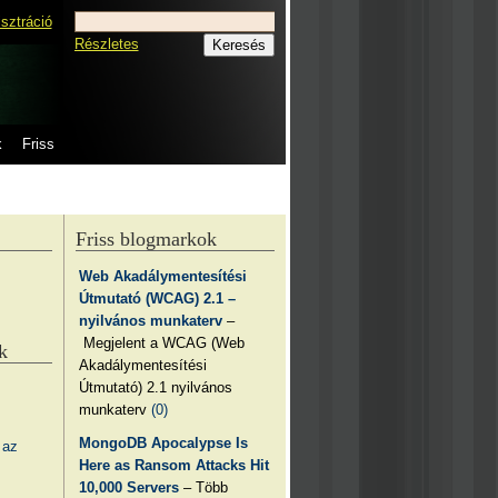
isztráció
Részletes
k
Friss
Friss blogmarkok
Web Akadálymentesítési
Útmutató (WCAG) 2.1 –
nyilvános munkaterv
–
Megjelent a WCAG (Web
k
Akadálymentesítési
Útmutató) 2.1 nyilvános
munkaterv
(0)
MongoDB Apocalypse Is
 az
Here as Ransom Attacks Hit
10,000 Servers
– Több