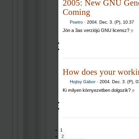
2005: New GNU Gener
Coming
Poetro
·
2004. Dec. 3. (P), 10.37
Jön a 3as verziójú GNU licensz?
■
How does your worki
Hojtsy Gábor
·
2004. Dec. 3. (P), 0
Ki milyen környezetben dolgozik?
■
1
2