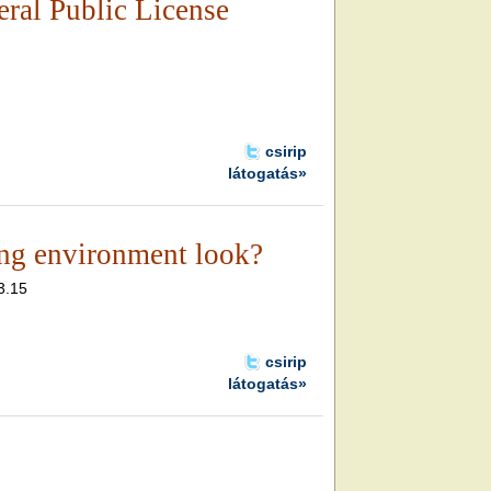
al Public License
csirip
látogatás»
ng environment look?
3.15
csirip
látogatás»