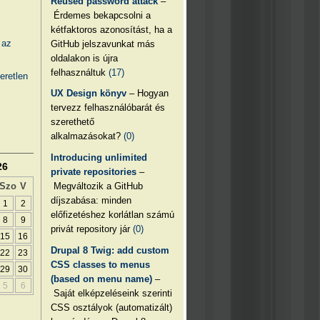
Reused password attack
–
Érdemes bekapcsolni a
kétfaktoros azonosítást, ha a
 az
GitHub jelszavunkat más
oldalakon is újra
felhasználtuk
(17)
eretlen
UX Design könyv
– Hogyan
tervezz felhasználóbarát és
szerethető
alkalmazásokat?
(0)
Introducing unlimited
26
private repositories
–
Megváltozik a GitHub
Szo
V
díjszabása: minden
1
2
előfizetéshez korlátlan számú
8
9
privát repository jár
(0)
15
16
Drupal 8 Twig: add custom
22
23
CSS classes to menus
29
30
(based on menu name)
–
5
6
Saját elképzeléseink szerinti
CSS osztályok (automatizált)