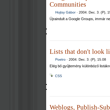
Communities
Hojtsy Gábor
·
2004. Dec. 3. (P), 1
Újraindult a Google Groups, immár n
Lists that don't look li
Poetro
·
2004. Dec. 3. (P), 15.08
Elég bő gyűjtemény különböző listá
CSS
Weblogs, Publish-Sub