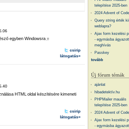
telepítése 2025-ben
2024 Advent of Cod
Query string érték ki
weblapra?
6.06
Ajax form kezelési 
gésző egyben Windowsra
■
- egymásba ágyazott
meghívás
csirip
Passkey
látogatás»
tovább
Új fórum témák
ajánlat
5.40
hibadetektív.hu
nálása HTML oldal készítésére kimeneti
PHPMailer mauális
telepítése 2025-ben
csirip
2024 Advent of Cod
látogatás»
Ajax form kezelési 
- egymásba ágyazott