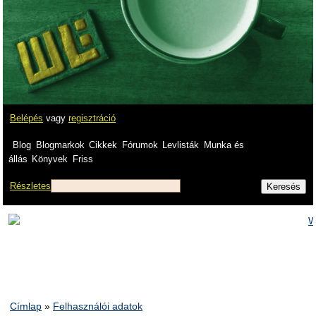
Belépés
vagy
regisztráció
Blog
Blogmarkok
Cikkek
Fórumok
Levlisták
Munka és
állás
Könyvek
Friss
Részletes
Címlap
»
Felhasználói adatok