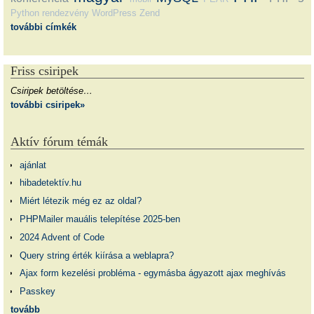
Python
rendezvény
WordPress
Zend
további címkék
Friss csiripek
Csiripek betöltése…
további csiripek»
Aktív fórum témák
ajánlat
hibadetektív.hu
Miért létezik még ez az oldal?
PHPMailer mauális telepítése 2025-ben
2024 Advent of Code
Query string érték kiírása a weblapra?
Ajax form kezelési probléma - egymásba ágyazott ajax meghívás
Passkey
tovább