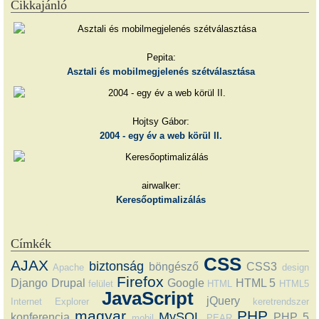
Cikkajánló
Pepita:
Asztali és mobilmegjelenés szétválasztása
Hojtsy Gábor:
2004 - egy év a web körül II.
airwalker:
Keresőoptimalizálás
Címkék
CSS
AJAX
biztonság
böngésző
CSS3
Apache
design
Firefox
Django
Drupal
Google
HTML 5
felület
HTML
HTML5
JavaScript
jQuery
Internet Explorer
keretrendszer
magyar
PHP
MySQL
konferencia
PHP 5
mobil
PEAR