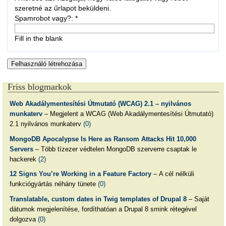
szeretné az űrlapot beküldeni.
Spamrobot vagy?:
*
Fill in the blank
Friss blogmarkok
Web Akadálymentesítési Útmutató (WCAG) 2.1 – nyilvános
munkaterv
– Megjelent a WCAG (Web Akadálymentesítési Útmutató)
2.1 nyilvános munkaterv
(0)
MongoDB Apocalypse Is Here as Ransom Attacks Hit 10,000
Servers
– Több tízezer védtelen MongoDB szerverre csaptak le
hackerek
(2)
12 Signs You’re Working in a Feature Factory
– A cél nélküli
funkciógyártás néhány tünete
(0)
Translatable, custom dates in Twig templates of Drupal 8
– Saját
dátumok megjelenítése, fordíthatóan a Drupal 8 smink rétegével
dolgozva
(0)