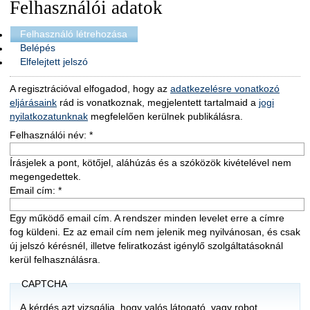
Felhasználói adatok
Felhasználó létrehozása
Belépés
Elfelejtett jelszó
A regisztrációval elfogadod, hogy az
adatkezelésre vonatkozó
eljárásaink
rád is vonatkoznak, megjelentett tartalmaid a
jogi
nyilatkozatunknak
megfelelően kerülnek publikálásra.
Felhasználói név:
*
Írásjelek a pont, kötőjel, aláhúzás és a szóközök kivételével nem
megengedettek.
Email cím:
*
Egy működő email cím. A rendszer minden levelet erre a címre
fog küldeni. Ez az email cím nem jelenik meg nyilvánosan, és csak
új jelszó kérésnél, illetve feliratkozást igénylő szolgáltatásoknál
kerül felhasználásra.
CAPTCHA
A kérdés azt vizsgálja, hogy valós látogató, vagy robot