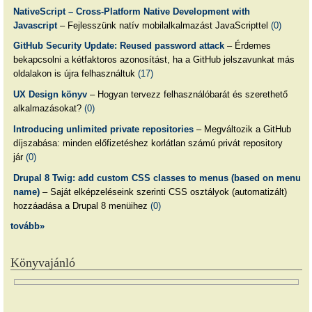
NativeScript – Cross-Platform Native Development with
Javascript
– Fejlesszünk natív mobilalkalmazást JavaScripttel
(0)
GitHub Security Update: Reused password attack
– Érdemes
bekapcsolni a kétfaktoros azonosítást, ha a GitHub jelszavunkat más
oldalakon is újra felhasználtuk
(17)
UX Design könyv
– Hogyan tervezz felhasználóbarát és szerethető
alkalmazásokat?
(0)
Introducing unlimited private repositories
– Megváltozik a GitHub
díjszabása: minden előfizetéshez korlátlan számú privát repository
jár
(0)
Drupal 8 Twig: add custom CSS classes to menus (based on menu
name)
– Saját elképzeléseink szerinti CSS osztályok (automatizált)
hozzáadása a Drupal 8 menüihez
(0)
tovább»
Könyvajánló