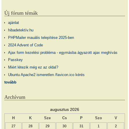
Új fórum témák
ajánlat
hibadetektív.hu
PHPMailer mauális telepítése 2025-ben
2024 Advent of Code
Ajax form kezelési probléma - egymásba ágyazott ajax meghívás
Passkey
Miért létezik még ez az oldal?
Ubuntu Apache2 ismeretlen /favicon.ico kérés
tovább
Archívum
augusztus 2026
H
K
Sze
Cs
P
Szo
V
27
28
29
30
31
1
2