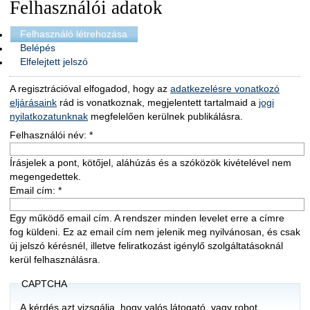
Felhasználói adatok
Felhasználó létrehozása
Belépés
Elfelejtett jelszó
A regisztrációval elfogadod, hogy az
adatkezelésre vonatkozó
eljárásaink
rád is vonatkoznak, megjelentett tartalmaid a
jogi
nyilatkozatunknak
megfelelően kerülnek publikálásra.
Felhasználói név:
*
Írásjelek a pont, kötőjel, aláhúzás és a szóközök kivételével nem
megengedettek.
Email cím:
*
Egy működő email cím. A rendszer minden levelet erre a címre
fog küldeni. Ez az email cím nem jelenik meg nyilvánosan, és csak
új jelszó kérésnél, illetve feliratkozást igénylő szolgáltatásoknál
kerül felhasználásra.
CAPTCHA
A kérdés azt vizsgálja, hogy valós látogató, vagy robot