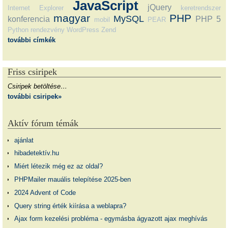
JavaScript
jQuery
Internet Explorer
keretrendszer
magyar
PHP
MySQL
konferencia
PHP 5
mobil
PEAR
Python
rendezvény
WordPress
Zend
további címkék
Friss csiripek
Csiripek betöltése…
további csiripek»
Aktív fórum témák
ajánlat
hibadetektív.hu
Miért létezik még ez az oldal?
PHPMailer mauális telepítése 2025-ben
2024 Advent of Code
Query string érték kiírása a weblapra?
Ajax form kezelési probléma - egymásba ágyazott ajax meghívás