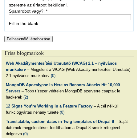
szeretné az űrlapot beküldeni.
Spamrobot vagy?:
*
Fill in the blank
Friss blogmarkok
Web Akadálymentesítési Útmutató (WCAG) 2.1 – nyilvános
munkaterv
– Megjelent a WCAG (Web Akadálymentesítési Útmutató)
2.1 nyilvános munkaterv
(0)
MongoDB Apocalypse Is Here as Ransom Attacks Hit 10,000
Servers
– Több tízezer védtelen MongoDB szerverre csaptak le
hackerek
(2)
12 Signs You’re Working in a Feature Factory
– A cél nélküli
funkciógyártás néhány tünete
(0)
Translatable, custom dates in Twig templates of Drupal 8
– Saját
dátumok megjelenítése, fordíthatóan a Drupal 8 smink rétegével
dolgozva
(0)