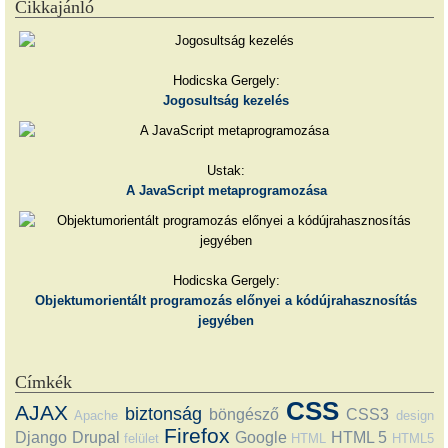
Cikkajánló
Hodicska Gergely:
Jogosultság kezelés
Ustak:
A JavaScript metaprogramozása
Hodicska Gergely:
Objektumorientált programozás előnyei a kódújrahasznosítás
jegyében
Címkék
CSS
AJAX
biztonság
böngésző
CSS3
Apache
design
Firefox
Django
Drupal
Google
HTML 5
felület
HTML
HTML5