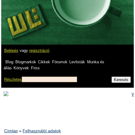
Belépés
vagy
regisztráció
Blog
Blogmarkok
Cikkek
Fórumok
Levlisták
Munka és
állás
Könyvek
Friss
Részletes
Címlap
»
Felhasználói adatok