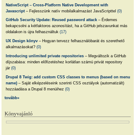
NativeScript – Cross-Platform Native Development with
Javascript
– Fejlesszünk natív mobilalkalmazást JavaScripttel
(0)
GitHub Security Update: Reused password attack
– Érdemes
bekapcsolni a kétfaktoros azonosítást, ha a GitHub jelszavunkat más
oldalakon is újra felhasználtuk
(17)
UX Design könyv
– Hogyan tervezz felhasználóbarát és szerethető
alkalmazásokat?
(0)
Introducing unlimited private repositories
– Megváltozik a GitHub
díjszabása: minden előfizetéshez korlátlan számú privát repository
jár
(0)
Drupal 8 Twig: add custom CSS classes to menus (based on menu
name)
– Saját elképzeléseink szerinti CSS osztályok (automatizált)
hozzáadása a Drupal 8 menüihez
(0)
tovább»
Könyvajánló