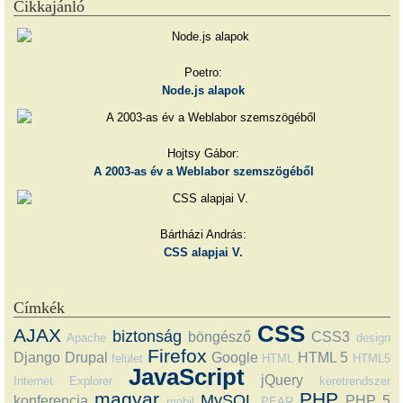
Cikkajánló
Poetro:
Node.js alapok
Hojtsy Gábor:
A 2003-as év a Weblabor szemszögéből
Bártházi András:
CSS alapjai V.
Címkék
CSS
AJAX
biztonság
böngésző
CSS3
Apache
design
Firefox
Django
Drupal
Google
HTML 5
felület
HTML
HTML5
JavaScript
jQuery
Internet Explorer
keretrendszer
magyar
PHP
MySQL
konferencia
PHP 5
mobil
PEAR