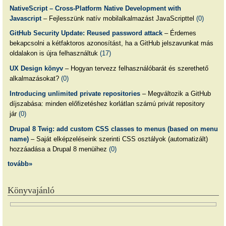
NativeScript – Cross-Platform Native Development with
Javascript
– Fejlesszünk natív mobilalkalmazást JavaScripttel
(0)
GitHub Security Update: Reused password attack
– Érdemes
bekapcsolni a kétfaktoros azonosítást, ha a GitHub jelszavunkat más
oldalakon is újra felhasználtuk
(17)
UX Design könyv
– Hogyan tervezz felhasználóbarát és szerethető
alkalmazásokat?
(0)
Introducing unlimited private repositories
– Megváltozik a GitHub
díjszabása: minden előfizetéshez korlátlan számú privát repository
jár
(0)
Drupal 8 Twig: add custom CSS classes to menus (based on menu
name)
– Saját elképzeléseink szerinti CSS osztályok (automatizált)
hozzáadása a Drupal 8 menüihez
(0)
tovább»
Könyvajánló