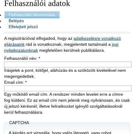
Felhasználói adatok
Felhasználó létrehozása
Belépés
Elfelejtett jelszó
A regisztrációval elfogadod, hogy az
adatkezelésre vonatkozó
eljárásaink
rád is vonatkoznak, megjelentett tartalmaid a
jogi
nyilatkozatunknak
megfelelően kerülnek publikálásra.
Felhasználói név:
*
Írásjelek a pont, kötőjel, aláhúzás és a szóközök kivételével nem
megengedettek.
Email cím:
*
Egy működő email cím. A rendszer minden levelet erre a címre
fog küldeni. Ez az email cím nem jelenik meg nyilvánosan, és csak
új jelszó kérésnél, illetve feliratkozást igénylő szolgáltatásoknál
kerül felhasználásra.
CAPTCHA
A kérdés azt vizsgálja, hogy valós látogató, vagy robot