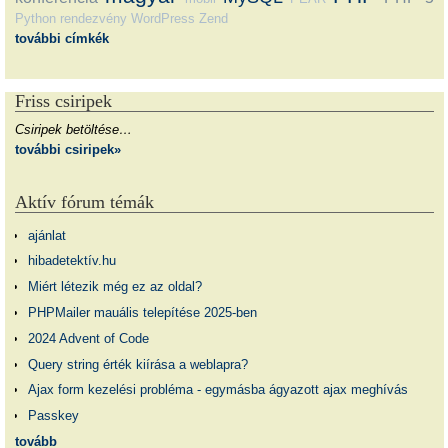
Python
rendezvény
WordPress
Zend
további címkék
Friss csiripek
Csiripek betöltése…
további csiripek»
Aktív fórum témák
ajánlat
hibadetektív.hu
Miért létezik még ez az oldal?
PHPMailer mauális telepítése 2025-ben
2024 Advent of Code
Query string érték kiírása a weblapra?
Ajax form kezelési probléma - egymásba ágyazott ajax meghívás
Passkey
tovább