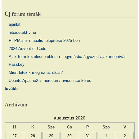
Új fórum témák
ajánlat
hibadetektív.hu
PHPMailer mauális telepítése 2025-ben
2024 Advent of Code
Ajax form kezelési probléma - egymásba ágyazott ajax meghívás
Passkey
Miért létezik még ez az oldal?
Ubuntu Apache2 ismeretlen /favicon.ico kérés
tovább
Archívum
augusztus 2026
H
K
Sze
Cs
P
Szo
V
27
28
29
30
31
1
2