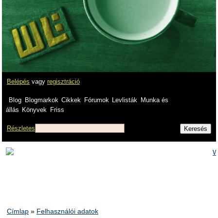
Belépés
vagy
regisztráció
Blog
Blogmarkok
Cikkek
Fórumok
Levlisták
Munka és
állás
Könyvek
Friss
Részletes
Címlap
»
Felhasználói adatok