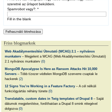
szeretné az űrlapot beküldeni.
Spamrobot vagy?:
*
Fill in the blank
Friss blogmarkok
Web Akadálymentesítési Útmutató (WCAG) 2.1 – nyilvános
munkaterv
– Megjelent a WCAG (Web Akadálymentesítési Útmutató)
2.1 nyilvános munkaterv
(0)
MongoDB Apocalypse Is Here as Ransom Attacks Hit 10,000
Servers
– Több tízezer védtelen MongoDB szerverre csaptak le
hackerek
(2)
12 Signs You’re Working in a Feature Factory
– A cél nélküli
funkciógyártás néhány tünete
(0)
Translatable, custom dates in Twig templates of Drupal 8
– Saját
dátumok megjelenítése, fordíthatóan a Drupal 8 smink rétegével
dolgozva
(0)