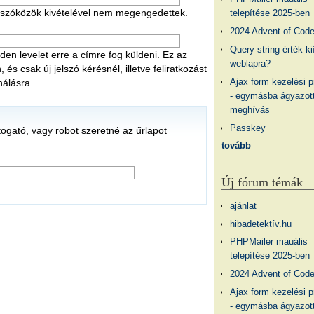
 a szóközök kivételével nem megengedettek.
telepítése 2025-ben
2024 Advent of Cod
Query string érték ki
en levelet erre a címre fog küldeni. Ez az
weblapra?
s csak új jelszó kérésnél, illetve feliratkozást
Ajax form kezelési 
nálásra.
- egymásba ágyazott
meghívás
Passkey
átogató, vagy robot szeretné az űrlapot
tovább
Új fórum témák
ajánlat
hibadetektív.hu
PHPMailer mauális
telepítése 2025-ben
2024 Advent of Cod
Ajax form kezelési 
- egymásba ágyazott