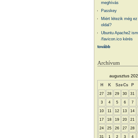
meghívás
Passkey
Miért létezik még ez
oldal?
Ubuntu Apache2 ism
/favicon.ico kérés
tovább
Archívum
augusztus 20
H
K
Sze
Cs
P
27
28
29
30
31
3
4
5
6
7
10
11
12
13
14
17
18
19
20
21
24
25
26
27
28
31
1
2
3
4