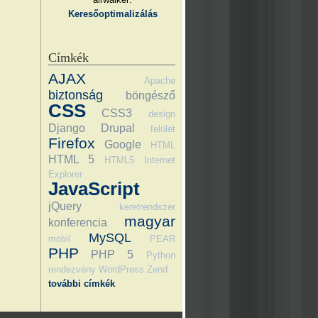
Keresőoptimalizálás
Címkék
AJAX
Apache
biztonság
böngésző
CSS
CSS3
design
Django
Drupal
felület
Firefox
Google
HTML
HTML 5
HTML5
Internet
Explorer
JavaScript
jQuery
keretrendszer
magyar
konferencia
MySQL
mobil
PEAR
PHP
PHP 5
Python
rendezvény
WordPress
Zend
további címkék