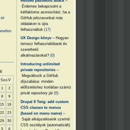
Reused password attack
–
Érdemes bekapcsolni a
kétfaktoros azonosítást, ha a
 az
GitHub jelszavunkat más
oldalakon is újra
felhasználtuk
(17)
eretlen
UX Design könyv
– Hogyan
tervezz felhasználóbarát és
szerethető
alkalmazásokat?
(0)
Introducing unlimited
private repositories
–
26
Megváltozik a GitHub
Szo
V
díjszabása: minden
előfizetéshez korlátlan számú
1
2
privát repository jár
(0)
8
9
Drupal 8 Twig: add custom
15
16
CSS classes to menus
22
23
(based on menu name)
–
Saját elképzeléseink szerinti
29
30
CSS osztályok (automatizált)
5
6