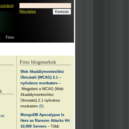
isztráció
Részletes
k
Friss
Friss blogmarkok
Web Akadálymentesítési
Útmutató (WCAG) 2.1 –
nyilvános munkaterv
–
Megjelent a WCAG (Web
k
Akadálymentesítési
Útmutató) 2.1 nyilvános
munkaterv
(0)
MongoDB Apocalypse Is
 az
Here as Ransom Attacks Hit
10,000 Servers
– Több