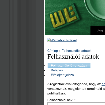
Blog
Címlap
»
Felhasználói adatok
Felhasználói adatok
Felhasználó létrehozása
Belépés
Elfelejtett jelszó
A regisztrációval elfogadod, hogy az
ad
vonatkoznak, megjelentett tartalmaid 
publikálásra.
Felhasználói név:
*