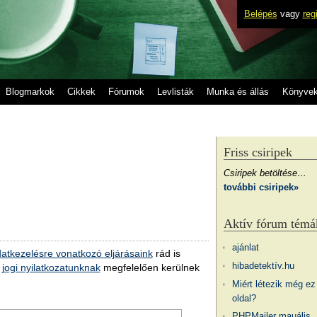
Belépés
vagy
reg
Blogmarkok
Cikkek
Fórumok
Levlisták
Munka és állás
Könyve
Friss csiripek
Csiripek betöltése…
további csiripek»
Aktív fórum témá
ajánlat
atkezelésre vonatkozó eljárásaink
rád is
hibadetektív.hu
a
jogi nyilatkozatunknak
megfelelően kerülnek
Miért létezik még ez
oldal?
PHPMailer mauális