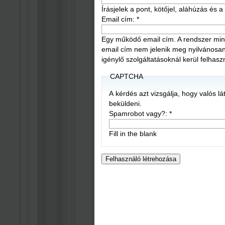
Írásjelek a pont, kötőjel, aláhúzás és
Email cím:
*
Egy működő email cím. A rendszer mind
email cím nem jelenik meg nyilvánosan, é
igénylő szolgáltatásoknál kerül felhasz
CAPTCHA
A kérdés azt vizsgálja, hogy valós l
beküldeni.
Spamrobot vagy?:
*
Fill in the blank