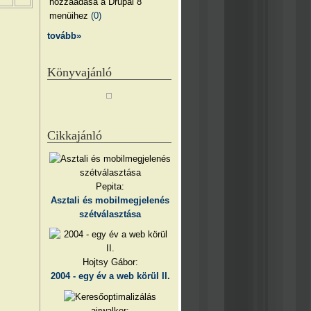
hozzáadása a Drupal 8
menüihez
(0)
tovább»
Könyvajánló
Cikkajánló
Pepita:
Asztali és mobilmegjelenés
szétválasztása
Hojtsy Gábor:
2004 - egy év a web körül II.
airwalker: