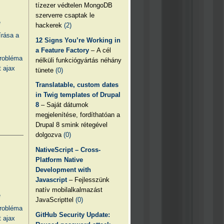
tízezer védtelen MongoDB
szerverre csaptak le
e
hackerek
(2)
írása a
12 Signs You’re Working in
a Feature Factory
– A cél
probléma
nélküli funkciógyártás néhány
 ajax
tünete
(0)
Translatable, custom dates
in Twig templates of Drupal
8
– Saját dátumok
megjelenítése, fordíthatóan a
Drupal 8 smink rétegével
dolgozva
(0)
NativeScript – Cross-
Platform Native
Development with
Javascript
– Fejlesszünk
natív mobilalkalmazást
e
JavaScripttel
(0)
probléma
GitHub Security Update:
 ajax