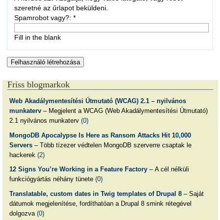
szeretné az űrlapot beküldeni.
Spamrobot vagy?:
*
Fill in the blank
Friss blogmarkok
Web Akadálymentesítési Útmutató (WCAG) 2.1 – nyilvános
munkaterv
– Megjelent a WCAG (Web Akadálymentesítési Útmutató)
2.1 nyilvános munkaterv
(0)
MongoDB Apocalypse Is Here as Ransom Attacks Hit 10,000
Servers
– Több tízezer védtelen MongoDB szerverre csaptak le
hackerek
(2)
12 Signs You’re Working in a Feature Factory
– A cél nélküli
funkciógyártás néhány tünete
(0)
Translatable, custom dates in Twig templates of Drupal 8
– Saját
dátumok megjelenítése, fordíthatóan a Drupal 8 smink rétegével
dolgozva
(0)