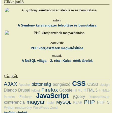
Cikkajánló
aston:
A Symfony keretrendszer telepítése és bemutatása
darevish:
PHP kiterjesztések megvalósítása
macat:
A NoSQL világa – 2. rész: Kulcs–érték tárolók
Címkék
CSS
AJAX
biztonság
böngésző
CSS3
Apache
design
Firefox
Django
Drupal
Google
HTML 5
felület
HTML
HTML5
JavaScript
jQuery
Internet Explorer
keretrendszer
magyar
PHP
MySQL
konferencia
PHP 5
mobil
PEAR
Python
rendezvény
WordPress
Zend
további címkék