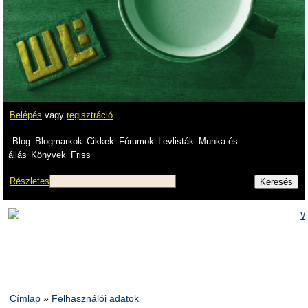
Belépés
vagy
regisztráció
Blog
Blogmarkok
Cikkek
Fórumok
Levlisták
Munka és
állás
Könyvek
Friss
Részletes
Címlap
»
Felhasználói adatok