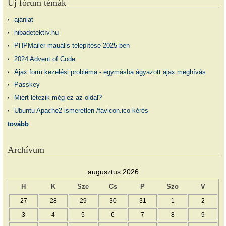
Új fórum témák
ajánlat
hibadetektív.hu
PHPMailer mauális telepítése 2025-ben
2024 Advent of Code
Ajax form kezelési probléma - egymásba ágyazott ajax meghívás
Passkey
Miért létezik még ez az oldal?
Ubuntu Apache2 ismeretlen /favicon.ico kérés
tovább
Archívum
augusztus 2026
H
K
Sze
Cs
P
Szo
V
27
28
29
30
31
1
2
3
4
5
6
7
8
9