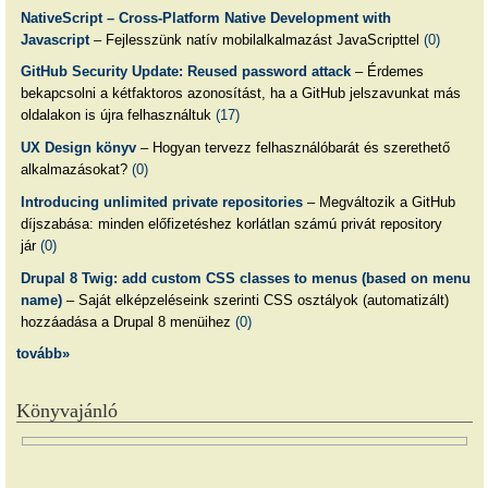
NativeScript – Cross-Platform Native Development with
Javascript
– Fejlesszünk natív mobilalkalmazást JavaScripttel
(0)
GitHub Security Update: Reused password attack
– Érdemes
bekapcsolni a kétfaktoros azonosítást, ha a GitHub jelszavunkat más
oldalakon is újra felhasználtuk
(17)
UX Design könyv
– Hogyan tervezz felhasználóbarát és szerethető
alkalmazásokat?
(0)
Introducing unlimited private repositories
– Megváltozik a GitHub
díjszabása: minden előfizetéshez korlátlan számú privát repository
jár
(0)
Drupal 8 Twig: add custom CSS classes to menus (based on menu
name)
– Saját elképzeléseink szerinti CSS osztályok (automatizált)
hozzáadása a Drupal 8 menüihez
(0)
tovább»
Könyvajánló