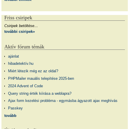
Friss csiripek
Csiripek betöltése…
további csiripek»
Aktív fórum témák
ajánlat
hibadetektív.hu
Miért létezik még ez az oldal?
PHPMailer mauális telepítése 2025-ben
2024 Advent of Code
Query string érték kiírása a weblapra?
Ajax form kezelési probléma - egymásba ágyazott ajax meghívás
Passkey
tovább