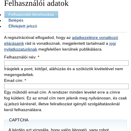
Felhasználói adatok
Felhasználó létrehozása
Belépés
Elfelejtett jelszó
A regisztrációval elfogadod, hogy az
adatkezelésre vonatkozó
eljárásaink
rád is vonatkoznak, megjelentett tartalmaid a
jogi
nyilatkozatunknak
megfelelően kerülnek publikálásra.
Felhasználói név:
*
Írásjelek a pont, kötőjel, aláhúzás és a szóközök kivételével nem
megengedettek.
Email cím:
*
Egy működő email cím. A rendszer minden levelet erre a címre
fog küldeni. Ez az email cím nem jelenik meg nyilvánosan, és csak
új jelszó kérésnél, illetve feliratkozást igénylő szolgáltatásoknál
kerül felhasználásra.
CAPTCHA
A kérdés azt vizsgálja, hogy valós látogató, vagy robot