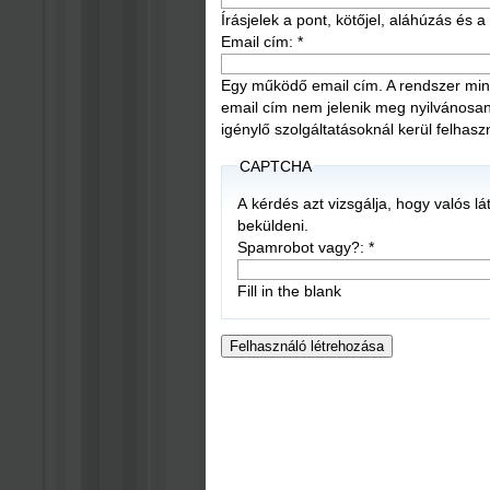
Írásjelek a pont, kötőjel, aláhúzás és
Email cím:
*
Egy működő email cím. A rendszer mind
email cím nem jelenik meg nyilvánosan, é
igénylő szolgáltatásoknál kerül felhasz
CAPTCHA
A kérdés azt vizsgálja, hogy valós l
beküldeni.
Spamrobot vagy?:
*
Fill in the blank