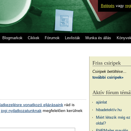
Belépés
vagy
reg
Blogmarkok
Cikkek
Fórumok
Levlisták
Munka és állás
Könyve
Friss csiripek
Csiripek betöltése…
további csiripek»
Aktív fórum témá
ajánlat
atkezelésre vonatkozó eljárásaink
rád is
hibadetektív.hu
a
jogi nyilatkozatunknak
megfelelően kerülnek
Miért létezik még ez
oldal?
PHPMailer mauális