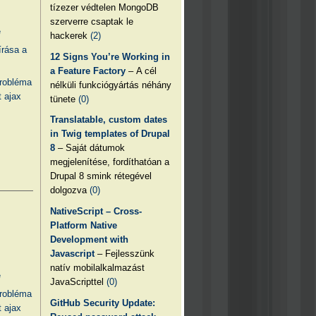
tízezer védtelen MongoDB
szerverre csaptak le
e
hackerek
(2)
írása a
12 Signs You’re Working in
a Feature Factory
– A cél
probléma
nélküli funkciógyártás néhány
 ajax
tünete
(0)
Translatable, custom dates
in Twig templates of Drupal
8
– Saját dátumok
megjelenítése, fordíthatóan a
Drupal 8 smink rétegével
dolgozva
(0)
NativeScript – Cross-
Platform Native
Development with
Javascript
– Fejlesszünk
natív mobilalkalmazást
e
JavaScripttel
(0)
probléma
GitHub Security Update:
 ajax