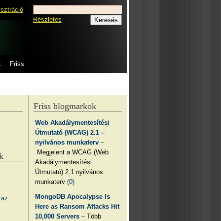
isztráció
Részletes
k
Friss
Friss blogmarkok
Web Akadálymentesítési
Útmutató (WCAG) 2.1 –
nyilvános munkaterv
–
Megjelent a WCAG (Web
k
Akadálymentesítési
Útmutató) 2.1 nyilvános
munkaterv
(0)
MongoDB Apocalypse Is
 az
Here as Ransom Attacks Hit
10,000 Servers
– Több