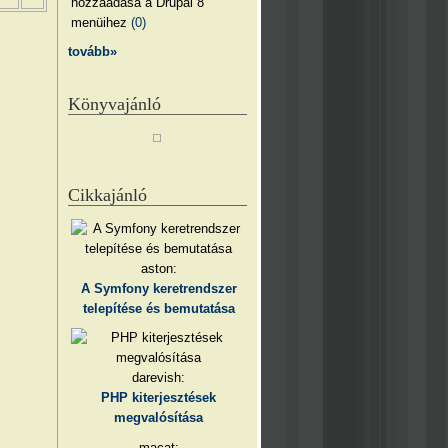
hozzáadása a Drupal 8
menüihez
(0)
tovább»
Könyvajánló
Cikkajánló
aston:
A Symfony keretrendszer
telepítése és bemutatása
darevish:
PHP kiterjesztések
megvalósítása
macat: