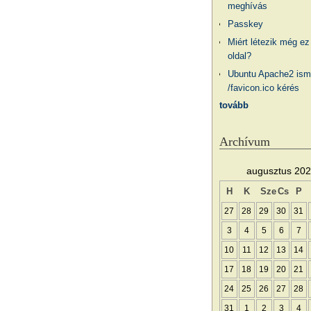
meghívás
Passkey
Miért létezik még ez
oldal?
Ubuntu Apache2 ism
/favicon.ico kérés
tovább
Archívum
augusztus 20
H
K
Sze
Cs
P
27
28
29
30
31
3
4
5
6
7
10
11
12
13
14
17
18
19
20
21
24
25
26
27
28
31
1
2
3
4