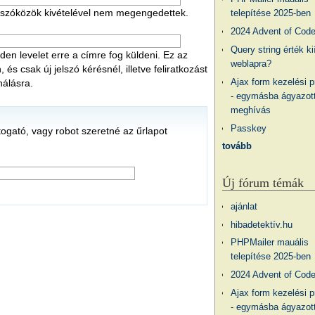
 a szóközök kivételével nem megengedettek.
telepítése 2025-ben
2024 Advent of Cod
Query string érték ki
en levelet erre a címre fog küldeni. Ez az
weblapra?
s csak új jelszó kérésnél, illetve feliratkozást
Ajax form kezelési 
nálásra.
- egymásba ágyazott
meghívás
Passkey
átogató, vagy robot szeretné az űrlapot
tovább
Új fórum témák
ajánlat
hibadetektív.hu
PHPMailer mauális
telepítése 2025-ben
2024 Advent of Cod
Ajax form kezelési 
- egymásba ágyazott