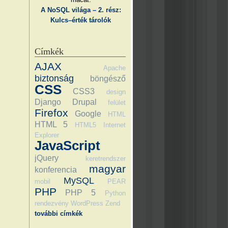
A NoSQL világa – 2. rész:
Kulcs–érték tárolók
Címkék
AJAX
Apache
biztonság
böngésző
CSS
CSS3
design
Django
Drupal
felület
Firefox
Google
HTML
HTML 5
HTML5
Internet
Explorer
JavaScript
jQuery
keretrendszer
magyar
konferencia
MySQL
mobil
PEAR
PHP
PHP 5
Python
rendezvény
WordPress
Zend
további címkék