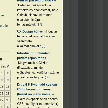
Reused password attack
–
Érdemes bekapcsolni a
kétfaktoros azonosítást, ha a
 az
GitHub jelszavunkat más
oldalakon is újra
felhasználtuk
(17)
eretlen
UX Design könyv
– Hogyan
tervezz felhasználóbarát és
szerethető
alkalmazásokat?
(0)
Introducing unlimited
private repositories
–
26
Megváltozik a GitHub
Szo
V
díjszabása: minden
előfizetéshez korlátlan számú
1
2
privát repository jár
(0)
8
9
Drupal 8 Twig: add custom
15
16
CSS classes to menus
22
23
(based on menu name)
–
Saját elképzeléseink szerinti
29
30
CSS osztályok (automatizált)
5
6