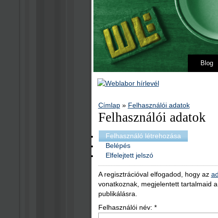
Blog
Címlap
»
Felhasználói adatok
Felhasználói adatok
Felhasználó létrehozása
Belépés
Elfelejtett jelszó
A regisztrációval elfogadod, hogy az
ad
vonatkoznak, megjelentett tartalmaid 
publikálásra.
Felhasználói név:
*